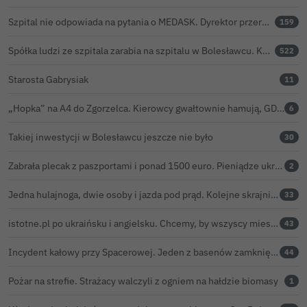
Szpital nie odpowiada na pytania o MEDASK. Dyrektor przerwał temat podczas konferencji o inwestycjach
159
Spółka ludzi ze szpitala zarabia na szpitalu w Bolesławcu. Kwoty pozostają tajne
522
Starosta Gabrysiak
11
„Hopka” na A4 do Zgorzelca. Kierowcy gwałtownie hamują, GDDKiA wyjaśnia, skąd problem
6
Takiej inwestycji w Bolesławcu jeszcze nie było
30
Zabrała plecak z paszportami i ponad 1500 euro. Pieniądze ukryła w zaskakującym miejscu
2
Jedna hulajnoga, dwie osoby i jazda pod prąd. Kolejne skrajnie nieodpowiedzialne zachowanie na ulicach Bolesławca
33
istotne.pl po ukraińsku i angielsku. Chcemy, by wszyscy mieszkańcy żyli sprawami Bolesławca
43
Incydent kałowy przy Spacerowej. Jeden z basenów zamknięty do odwołania
44
Pożar na strefie. Strażacy walczyli z ogniem na hałdzie biomasy
1