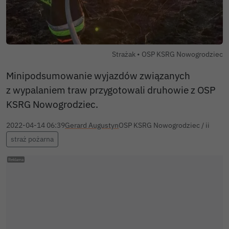
Autor zdjęcia:
Strażak •
OSP KSRG Nowogrodziec
Minipodsumowanie wyjazdów związanych
z wypalaniem traw przygotowali druhowie z OSP
KSRG Nowogrodziec.
2022-04-14 06:39
Gerard Augustyn
OSP KSRG Nowogrodziec / ii
straż pożarna