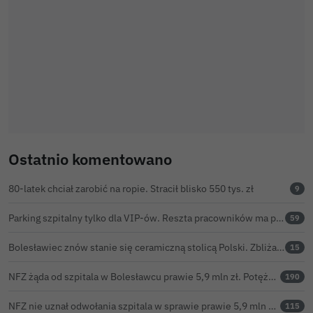
Ostatnio komentowano
80-latek chciał zarobić na ropie. Stracił blisko 550 tys. zł
9
Parking szpitalny tylko dla VIP-ów. Reszta pracowników ma parkować na bazarze
59
Bolesławiec znów stanie się ceramiczną stolicą Polski. Zbliża się 32. Święto Ceramiki
15
NFZ żąda od szpitala w Bolesławcu prawie 5,9 mln zł. Potężny cios po kontroli rozliczeń
190
NFZ nie uznał odwołania szpitala w sprawie prawie 5,9 mln zł. Barczyk: rozważamy sąd
115