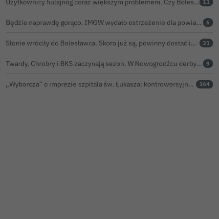
Użytkownicy hulajnóg coraz większym problemem. Czy Bolesławiec powinien pójść śladem Gniezna?
11
Będzie naprawdę gorąco. IMGW wydało ostrzeżenie dla powiatu bolesławieckiego
6
Słonie wróciły do Bolesławca. Skoro już są, powinny dostać imiona?
31
Twardy, Chrobry i BKS zaczynają sezon. W Nowogrodźcu derby i pomoc dla Jakuba w powrocie do zdrowia
9
„Wyborcza” o imprezie szpitala św. Łukasza: kontrowersyjna gala dla pracowników
364