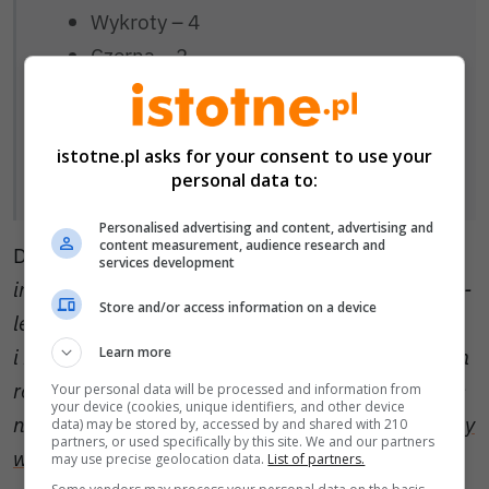
Wykroty – 4
Czerna – 2
Gierałtów – 2
Gmina Osiecznica – 2
Parzyce – 1
istotne.pl asks for your consent to use your
personal data to:
Godzieszów – 1.
Personalised advertising and content, advertising and
content measurement, audience research and
Druhowie dodają: –
We wszystkich tego typu
services development
interwencjach wyjeżdżamy do działań naszym 30-
Store and/or access information on a device
letnim starem 266. Pomóż nam działać szybciej
Learn more
i bezpieczniej! Leciwy samochód pożarniczy w tym
roku czeka wymiana. Potrzebujemy już naprawdę
Your personal data will be processed and information from
your device (cookies, unique identifiers, and other device
niewiele, aby
w naszym garażu stanął nowoczesny
data) may be stored by, accessed by and shared with 210
partners, or used specifically by this site. We and our partners
wóz ratowniczo-gaśniczy
.
may use precise geolocation data.
List of partners.