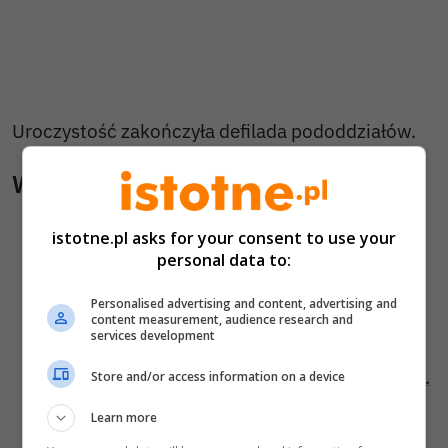
Uroczystość zakończyła defilada pododdziałów.
Wiadomości pokrewne
Rolnik przerwał prace na polu. Z ziemi
istotne.pl asks for your consent to use your
wystawał granat moździerzowy z czasów II
personal data to:
wojny światowej
Personalised advertising and content, advertising and
Niebezpieczne znalezisko podczas prac
content measurement, audience research and
services development
ziemnych. Na miejsce ruszyli saperzy
Podrzucili niewybuchy przy galerii handlowej.
Store and/or access information on a device
Policja zatrzymała pierwszego podejrzanego
Learn more