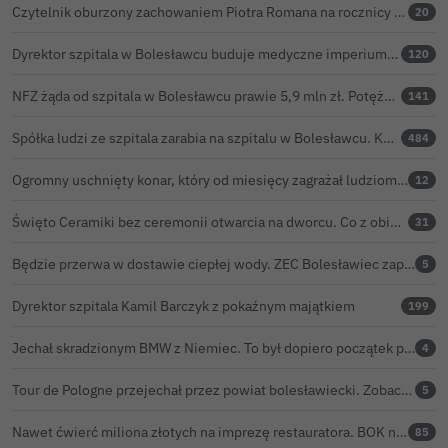
Czytelnik oburzony zachowaniem Piotra Romana na rocznicy prezydentury Karola Nawrockiego. Obejrzeliśmy nagranie
20
Dyrektor szpitala w Bolesławcu buduje medyczne imperium. „Gazeta Wyborcza” opisuje jego działalność w całej Polsce
120
NFZ żąda od szpitala w Bolesławcu prawie 5,9 mln zł. Potężny cios po kontroli rozliczeń
141
Spółka ludzi ze szpitala zarabia na szpitalu w Bolesławcu. Kwoty pozostają tajne
484
Ogromny uschnięty konar, który od miesięcy zagrażał ludziom w Bolesławcu, wycięty
12
Święto Ceramiki bez ceremonii otwarcia na dworcu. Co z obietnicą prezydenta Bolesławca?
31
Będzie przerwa w dostawie ciepłej wody. ZEC Bolesławiec zapowiada prace remontowe
5
Dyrektor szpitala Kamil Barczyk z pokaźnym majątkiem
199
Jechał skradzionym BMW z Niemiec. To był dopiero początek problemów 33-latka
4
Tour de Pologne przejechał przez powiat bolesławiecki. Zobacz wideo z Zebrzydowej
5
Nawet ćwierć miliona złotych na imprezę restauratora. BOK nie chce ujawnić kosztów przed Świętem Ceramiki
85