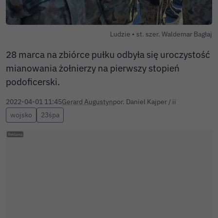
Autor zdjęcia:
Ludzie •
st. szer. Waldemar Bagłaj
28 marca na zbiórce pułku odbyła się uroczystość
mianowania żołnierzy na pierwszy stopień
podoficerski.
2022-04-01 11:45
Gerard Augustyn
por. Daniel Kajper / ii
wojsko
23śpa