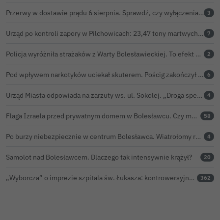
Przerwy w dostawie prądu 6 sierpnia. Sprawdź, czy wyłączenia obejmą Twoją miejscowość
3
Urząd po kontroli zapory w Pilchowicach: 23,47 tony martwych ryb i zawiadomienie do prokuratury
7
Policja wyróżniła strażaków z Warty Bolesławieckiej. To efekt nocnej akcji, która zakończyła się sukcesem
2
Pod wpływem narkotyków uciekał skuterem. Pościg zakończył w polu kukurydzy
6
Urząd Miasta odpowiada na zarzuty ws. ul. Sokolej. „Droga spełnia wszystkie normy”
4
Flaga Izraela przed prywatnym domem w Bolesławcu. Czy można ją legalnie wywiesić?
58
Po burzy niebezpiecznie w centrum Bolesławca. Wiatrołomy runęły na podwórko
4
Samolot nad Bolesławcem. Dlaczego tak intensywnie krążył?
20
„Wyborcza” o imprezie szpitala św. Łukasza: kontrowersyjna gala dla pracowników
362