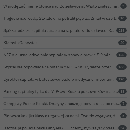
W środę zaćmienie Słońca nad Bolesławcem. Warto znaleźć miejsce z widokiem na horyzont
3
Tragedia nad wodą. 21-latek nie potrafił pływać. Zmarł w szpitalu
10
Spółka ludzi ze szpitala zarabia na szpitalu w Bolesławcu. Kwoty pozostają tajne
529
Starosta Gabrysiak
20
NFZ nie uznał odwołania szpitala w sprawie prawie 5,9 mln zł. Barczyk: rozważamy sąd
128
Szpital nie odpowiada na pytania o MEDASK. Dyrektor przerwał temat podczas konferencji o inwestycjach
166
Dyrektor szpitala w Bolesławcu buduje medyczne imperium. „Gazeta Wyborcza” opisuje jego działalność w całej Polsce
130
Parking szpitalny tylko dla VIP-ów. Reszta pracowników ma parkować na bazarze
83
Okręgowy Puchar Polski: Drużyny z naszego powiatu już po meczach pierwszej rundy. Jakie padły wyniki?
7
Pierwsza kolejka klasy okręgowej za nami. Twardy wygrywa, derby Chrobry – BKS na remis
5
istotne.pl po ukraińsku i angielsku. Chcemy, by wszyscy mieszkańcy żyli sprawami Bolesławca
54