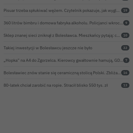
Pisuar trzeba spłukiwać wężem. Czytelnik pokazuje, jak wygląda toaleta na Termach Bolesławiec
19
360 litrów bimbru i domowa fabryka alkoholu. Policjanci wkroczyli do akcji
9
Sklep znanej sieci zniknął z Bolesławca. Mieszkańcy pytają: co dalej?
10
Takiej inwestycji w Bolesławcu jeszcze nie było
32
„Hopka” na A4 do Zgorzelca. Kierowcy gwałtownie hamują, GDDKiA wyjaśnia, skąd problem
7
Bolesławiec znów stanie się ceramiczną stolicą Polski. Zbliża się 32. Święto Ceramiki
16
80-latek chciał zarobić na ropie. Stracił blisko 550 tys. zł
13