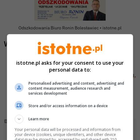
Autor zdjęcia:
Odszkodowania Biuro Ronin Bolesławiec •
istotne.pl
Wiadomości pokrewne
Tragedia nad wodą. 21-latek nie potrafił
istotne.pl asks for your consent to use your
pływać. Zmarł w szpitalu
personal data to:
360 litrów bimbru i domowa fabryka alkoholu.
Personalised advertising and content, advertising and
Policjanci wkroczyli do akcji
content measurement, audience research and
Kolizja na A4 przed granicą. Zderzyły się dwa
services development
auta, są utrudnienia
Store and/or access information on a device
Learn more
Your personal data will be processed and information from
your device (cookies, unique identifiers, and other device
data) may be stored by, accessed by and shared with 210