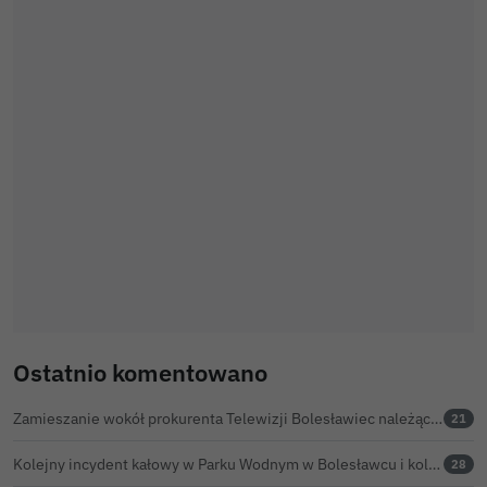
Ostatnio komentowano
Zamieszanie wokół prokurenta Telewizji Bolesławiec należącej do MEDASK. Spółka prokurenta dostała ponad 1,12 mln zł pomocy powodziowej
21
Kolejny incydent kałowy w Parku Wodnym w Bolesławcu i kolejny basen czasowo zamknięty
28