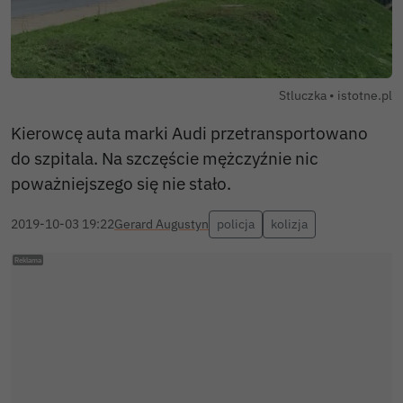
Autor zdjęc
Stluczka •
istotne.pl
Kierowcę auta marki Audi przetransportowano
do szpitala. Na szczęście mężczyźnie nic
poważniejszego się nie stało.
2019-10-03 19:22
Gerard Augustyn
policja
kolizja