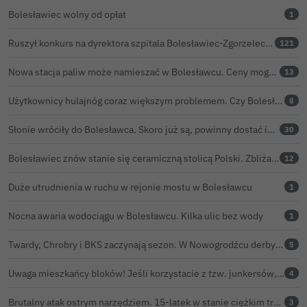
Bolesławiec wolny od opłat
1
Ruszył konkurs na dyrektora szpitala Bolesławiec-Zgorzelec. Rozstrzygnięcie już w czerwcu?
121
Nowa stacja paliw może namieszać w Bolesławcu. Ceny mogą być niższe nawet o 30 groszy na litrze
13
Użytkownicy hulajnóg coraz większym problemem. Czy Bolesławiec powinien pójść śladem Gniezna?
8
Słonie wróciły do Bolesławca. Skoro już są, powinny dostać imiona?
30
Bolesławiec znów stanie się ceramiczną stolicą Polski. Zbliża się 32. Święto Ceramiki
12
Duże utrudnienia w ruchu w rejonie mostu w Bolesławcu
1
Nocna awaria wodociągu w Bolesławcu. Kilka ulic bez wody
1
Twardy, Chrobry i BKS zaczynają sezon. W Nowogrodźcu derby i pomoc dla Jakuba w powrocie do zdrowia
5
Uwaga mieszkańcy bloków! Jeśli korzystacie z tzw. junkersów, przeczytajcie to koniecznie
4
Brutalny atak ostrym narzędziem. 15-latek w stanie ciężkim trafił do szpitala
3