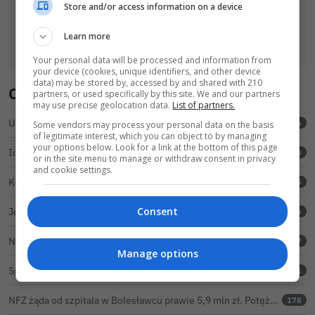
Store and/or access information on a device
Learn more
Your personal data will be processed and information from
your device (cookies, unique identifiers, and other device
data) may be stored by, accessed by and shared with 210
Ostatnio komentowano
partners, or used specifically by this site. We and our partners
may use precise geolocation data.
List of partners.
Urząd Miasta odpowiada na zarzuty ws. ul. Sokolej. „Droga spełnia wszystkie normy”
6
Some vendors may process your personal data on the basis
of legitimate interest, which you can object to by managing
your options below. Look for a link at the bottom of this page
Incydent kałowy przy Spacerowej. Jeden z basenów zamknięty do odwołania
24
or in the site menu to manage or withdraw consent in privacy
and cookie settings.
Kolejne zderzenie samochodów w stałym punkcie na obwodnicy Bolesławca
15
Consent
Jedna hulajnoga, dwie osoby i jazda pod prąd. Kolejne skrajnie nieodpowiedzialne zachowanie na ulicach Bolesławca
26
NFZ nie uznał odwołania szpitala w sprawie prawie 5,9 mln zł. Barczyk: rozważamy sąd
97
Manage options
Spółka ludzi ze szpitala zarabia na szpitalu w Bolesławcu. Kwoty pozostają tajne
511
NFZ żąda od szpitala w Bolesławcu prawie 5,9 mln zł. Potężny cios po kontroli rozliczeń
178