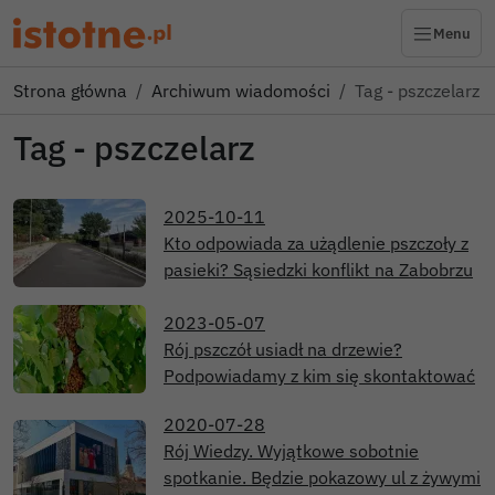
Menu
Strona główna
Archiwum wiadomości
Tag - pszczelarz
Tag - pszczelarz
2025-10-11
Kto odpowiada za użądlenie pszczoły z
pasieki? Sąsiedzki konflikt na Zabobrzu
2023-05-07
Rój pszczół usiadł na drzewie?
Podpowiadamy z kim się skontaktować
2020-07-28
Rój Wiedzy. Wyjątkowe sobotnie
spotkanie. Będzie pokazowy ul z żywymi