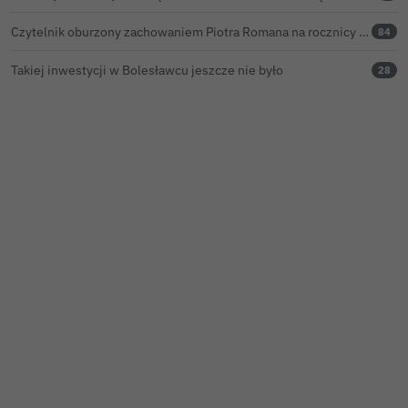
Czytelnik oburzony zachowaniem Piotra Romana na rocznicy prezydentury Karola Nawrockiego. Obejrzeliśmy nagranie
84
Takiej inwestycji w Bolesławcu jeszcze nie było
28