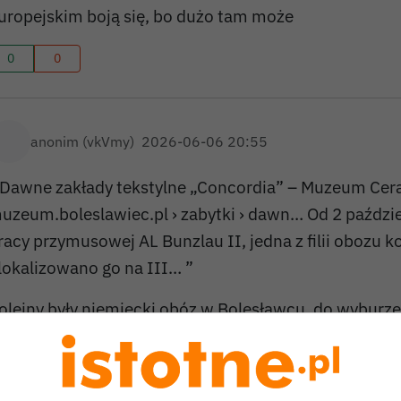
uropejskim boją się, bo dużo tam może
0
0
anonim (vkVmy)
2026-06-06 20:55
 Dawne zakłady tekstylne „Concordia” – Muzeum Cer
uzeum.boleslawiec.pl › zabytki › dawn… Od 2 paździer
racy przymusowej AL Bunzlau II, jedna z filii obozu 
lokalizowano go na III… ”
olejny były niemiecki obóz w Bolesławcu, do wyburze
0
0