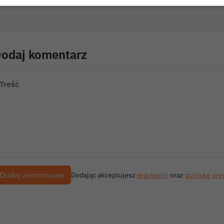
odaj komentarz
Treść
Dodając akceptujesz
regulamin
oraz
politykę pr