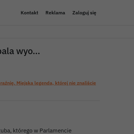
Kontakt
Reklama
Zaloguj się
zpala wyo…
aźnię. Miejska legenda, której nie znaliście
uba, którego w Parlamencie