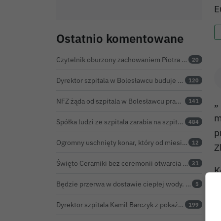
E
Ostatnio komentowane
Czytelnik oburzony zachowaniem Piotra Romana na rocznicy prezydentury Karola Nawrockiego. Obejrzeliśmy nagranie
20
Dyrektor szpitala w Bolesławcu buduje medyczne imperium. „Gazeta Wyborcza” opisuje jego działalność w całej Polsce
120
NFZ żąda od szpitala w Bolesławcu prawie 5,9 mln zł. Potężny cios po kontroli rozliczeń
„
141
m
Spółka ludzi ze szpitala zarabia na szpitalu w Bolesławcu. Kwoty pozostają tajne
484
p
Ogromny uschnięty konar, który od miesięcy zagrażał ludziom w Bolesławcu, wycięty
12
Z
Święto Ceramiki bez ceremonii otwarcia na dworcu. Co z obietnicą prezydenta Bolesławca?
31
K
Będzie przerwa w dostawie ciepłej wody. ZEC Bolesławiec zapowiada prace remontowe
5
Dyrektor szpitala Kamil Barczyk z pokaźnym majątkiem
199