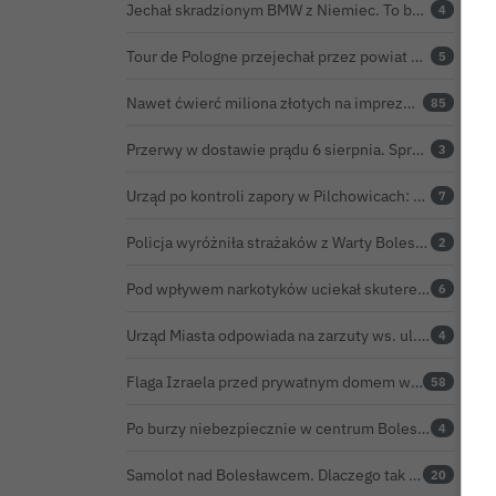
Jechał skradzionym BMW z Niemiec. To był dopiero początek problemów 33-latka
4
Tour de Pologne przejechał przez powiat bolesławiecki. Zobacz wideo z Zebrzydowej
5
L
Nawet ćwierć miliona złotych na imprezę restauratora. BOK nie chce ujawnić kosztów przed Świętem Ceramiki
85
Przerwy w dostawie prądu 6 sierpnia. Sprawdź, czy wyłączenia obejmą Twoją miejscowość
3
Urząd po kontroli zapory w Pilchowicach: 23,47 tony martwych ryb i zawiadomienie do prokuratury
7
Policja wyróżniła strażaków z Warty Bolesławieckiej. To efekt nocnej akcji, która zakończyła się sukcesem
2
Pod wpływem narkotyków uciekał skuterem. Pościg zakończył w polu kukurydzy
6
Urząd Miasta odpowiada na zarzuty ws. ul. Sokolej. „Droga spełnia wszystkie normy”
4
Flaga Izraela przed prywatnym domem w Bolesławcu. Czy można ją legalnie wywiesić?
58
Po burzy niebezpiecznie w centrum Bolesławca. Wiatrołomy runęły na podwórko
4
Samolot nad Bolesławcem. Dlaczego tak intensywnie krążył?
20