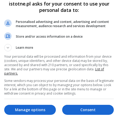
istotne.pl asks for your consent to use your
personal data to:
anonim (ej7kwX)
2026-06-07 13:33
Personalised advertising and content, advertising and content
egenda to jest o Bazyliszku
measurement, audience research and services development
0
0
Store and/or access information on a device
Learn more
Your personal data will be processed and information from your device
(cookies, unique identifiers, and other device data) may be stored by,
accessed by and shared with 210 partners, or used specifically by this
site. We and our partners may use precise geolocation data.
List of
partners.
Some vendors may process your personal data on the basis of legitimate
interest, which you can object to by managing your options below. Look
for a link at the bottom of this page or in the site menu to manage or
withdraw consent in privacy and cookie settings.
Manage options
Consent