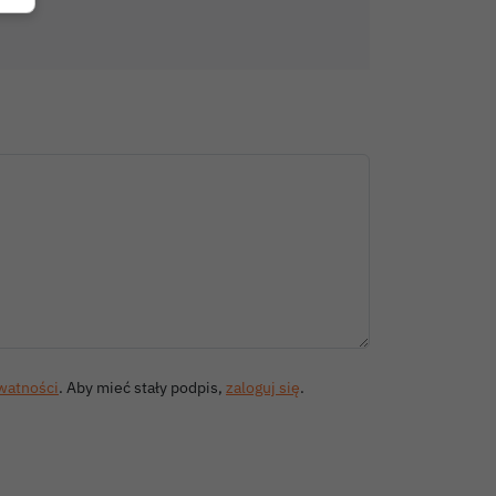
ywatności
. Aby mieć stały podpis,
zaloguj się
.