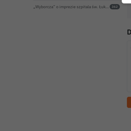
„Wyborcza” o imprezie szpitala św. Łukasza: kontrowersyjna gala dla pracowników
362
D