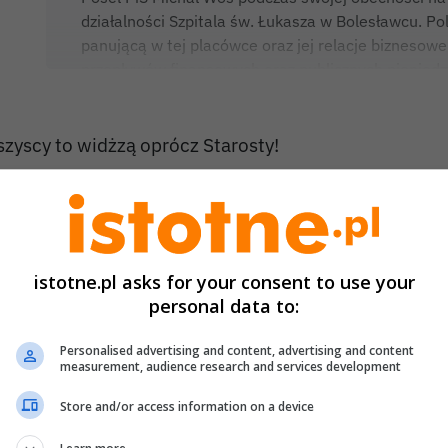
działalności Szpitala św. Łukasza w Bolesławcu. Po
panującą w tej placówce oraz jej relacje biznesow
przepływów finansowych oraz publicznych pieniędz
do zewnętrznej spółki medycznej. Uderzył on perso
Barczyka (lokalnego radnego z ramienia PSL) , wyt
widniejące w oświadczeniach majątkowych oraz ni
szyscy to widżzą oprócz Starosty!
0
0
istotne.pl asks for your consent to use your
anonim (AEr0IQ)
2026-07-08 06:59
personal data to:
o to samo co wawie im odbiło po kowidzie
Personalised advertising and content, advertising and content
measurement, audience research and services development
0
0
Store and/or access information on a device