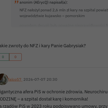
anonim (AErycQ) napisał(a):
NFZ nałożył ponad 2,6 mln zł kary na szpital pow
województwie kujawsko – pomorskim
powodem decyzji były poważne nieprawidłowości fi
dokumentacji medycznej i wyłudzanie środków publ
minut. Podobny proceder z tą samą zewnętrzną spó
Miastku… to już województwo pomorskie
akie zwroty do NFZ i kary Panie Gabrysiak?
mechanizm… szpital wykazywał do refundacji drogie
0
0
pacjentów, chociaż świadczenia te mogły i powin
czyli bez noclegu na oddziale… i teraz ”wisienka na
zewnętrzna spółka zrzeszająca neurochirurgów wys
falco57
gigantyczne stawki – lekarze potrafili zarobić nawet
2026-07-07 20:30
wygenerować dniówkę rzędu 300 tys. zł… Kontrolerzy
igantyczna afera PiS w ochronie zdrowia. Neurochir
sporządzonych historii chorób pacjentów… ”najpra
masowo po kilkadziesiąt zabiegów, które rozliczano
ODZINĘ – a szpital dostał karę i komornika!
niemożliwe do wykonania w tak krótkim czasie… k
a rządów PiS w 2023 roku podpisywano umowy, przy 