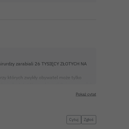
hirurdzy zarabiali 26 TYSIĘCY ZŁOTYCH NA
zy których zwykły obywatel może tylko
dacją Instytut Neurochirurgii Spine na czele)
Pokaż cytat
rozliczali je jako super – drogie procedury.
zł dziennie.
a PiS, były prezes ARM, niedoszły kandydat
ówią. Klasyczny układ: swoi ludzie,
Cytuj
Zgłoś