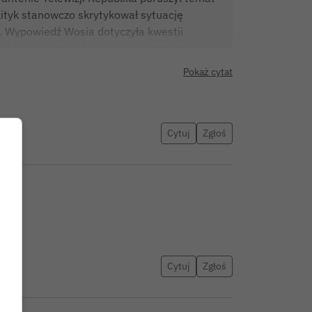
lityk stanowczo skrytykował sytuację
e. Wypowiedź Wosia dotyczyła kwestii
y kierowanych z bolesławieckiego szpitala
nalnie w dyrektora placówki, Kamila
Pokaż cytat
ykając mu m. in. poziom zarobków, sumy
ejasności wokół rzeczonej umowy.
Cytuj
Zgłoś
Cytuj
Zgłoś