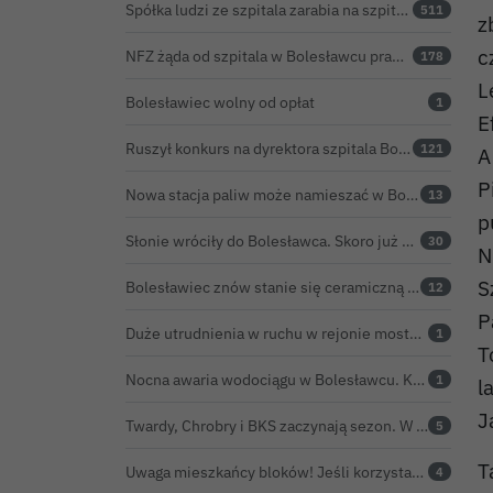
Spółka ludzi ze szpitala zarabia na szpitalu w Bolesławcu. Kwoty pozostają tajne
511
z
c
NFZ żąda od szpitala w Bolesławcu prawie 5,9 mln zł. Potężny cios po kontroli rozliczeń
178
L
Bolesławiec wolny od opłat
1
E
Ruszył konkurs na dyrektora szpitala Bolesławiec-Zgorzelec. Rozstrzygnięcie już w czerwcu?
121
A
P
Nowa stacja paliw może namieszać w Bolesławcu. Ceny mogą być niższe nawet o 30 groszy na litrze
13
p
Słonie wróciły do Bolesławca. Skoro już są, powinny dostać imiona?
30
N
S
Bolesławiec znów stanie się ceramiczną stolicą Polski. Zbliża się 32. Święto Ceramiki
12
P
Duże utrudnienia w ruchu w rejonie mostu w Bolesławcu
1
T
Nocna awaria wodociągu w Bolesławcu. Kilka ulic bez wody
1
l
J
Twardy, Chrobry i BKS zaczynają sezon. W Nowogrodźcu derby i pomoc dla Jakuba w powrocie do zdrowia
5
T
Uwaga mieszkańcy bloków! Jeśli korzystacie z tzw. junkersów, przeczytajcie to koniecznie
4