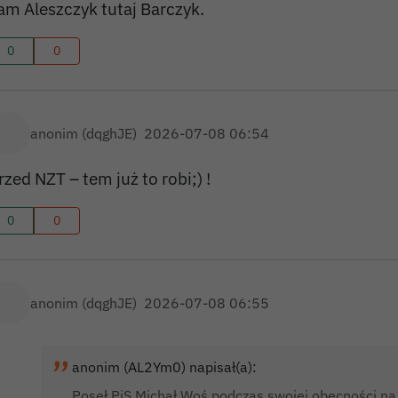
am Aleszczyk tutaj Barczyk.
0
0
anonim (dqghJE)
2026-07-08 06:54
rzed NZT – tem już to robi;) !
0
0
anonim (dqghJE)
2026-07-08 06:55
anonim (AL2Ym0) napisał(a):
Poseł PiS Michał Woś podczas swojej obecności na 