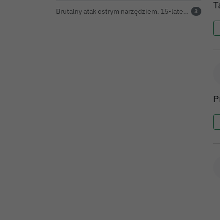
T
Brutalny atak ostrym narzędziem. 15-latek w stanie ciężkim trafił do szpitala
3
P