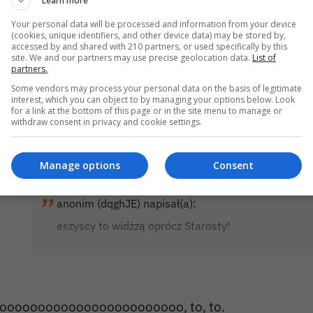
Learn more
anonim (AEr0IQ)
2026-07-08 07:00
Your personal data will be processed and information from your device
(cookies, unique identifiers, and other device data) may be stored by,
accessed by and shared with 210 partners, or used specifically by this
ogowie polski lekarze
site. We and our partners may use precise geolocation data.
List of
partners.
0
0
Some vendors may process your personal data on the basis of legitimate
interest, which you can object to by managing your options below. Look
for a link at the bottom of this page or in the site menu to manage or
withdraw consent in privacy and cookie settings.
anonim (AXKN0J)
2026-07-08 07:01
Manage options
Consent
anonim (dqghJE) napisał(a):
eszyscy to widżzą oprócz Starosty!
oooooooooooooooooooooooo, to, to.