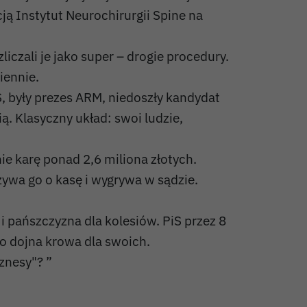
ją Instytut Neurochirurgii Spine na
” u św. Kamila? 🤣
liczali je jako super – drogie procedury.
iennie.
S, były prezes ARM, niedoszły kandydat
ą. Klasyczny układ: swoi ludzie,
ie karę ponad 2,6 miliona złotych.
ozywa go o kasę i wygrywa w sądzie.
i pańszczyzna dla kolesiów. PiS przez 8
lko dojna krowa dla swoich.
iznesy"? ”