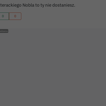
iterackiego Nobla to ty nie dostaniesz.
0
0