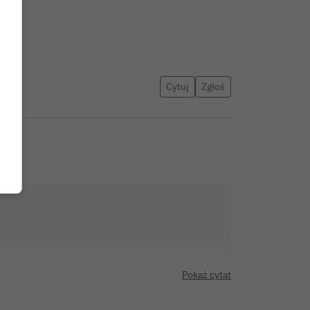
Cytuj
Zgłoś
Pokaż cytat