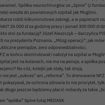
”opiekę ambulatoryjną”? 😉
baranieć. Spółka neurochirurgów ze „Spine” (z fundac
kumacie teraz po co i komu potrzebna była ”spółka
zele) weszła do powiatowych szpitali jak Mogilno.
ekarze robili kilkuminutowe zabiegi, a w papierach roz
fekt? 26 000 zł za godzinę pracy i ponad 300 000 zł dz
 kto stoi za fundacją? Józef Aleszczyk – darczyńca Pi
iS na prezydenta Poznania. „Mózg operacji”, jak mówi
ubliczne pieniądze, zero odpowiedzialności.
FZ w końcu skontrolował i nałożył na szpital w Mogiln
zpital jest na kolanach, nie ma na pensje, a spółka p
acjenci? No cóż, kolejki jak stały, tak stoją.
o nie jest „sukces” ani „reforma”. To drenowanie NFZ 
at pokazywał, że ochrona zdrowia to nie priorytet, ty
ak długo jeszcze będziemy płacić miliardy za takie „b
am ”spółka” Spine tutaj MEDASK