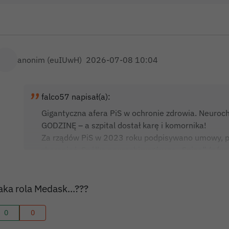
anonim (euIUwH)
2026-07-08 10:04
falco57 napisał(a):
Gigantyczna afera PiS w ochronie zdrowia. Neuroc
GODZINĘ – a szpital dostał karę i komornika!
Za rządów PiS w 2023 roku podpisywano umowy, pr
zbaranieć. Spółka neurochirurgów ze „Spine” (z fun
weszła do powiatowych szpitali jak Mogilno.
Lekarze robili kilkuminutowe zabiegi, a w papierach 
Efekt? 26 000 zł za godzinę pracy i ponad 300 000 
aka rola Medask…???
A kto stoi za fundacją? Józef Aleszczyk – darczyńc
PiS na prezydenta Poznania. „Mózg operacji”, jak m
0
0
publiczne pieniądze, zero odpowiedzialności.