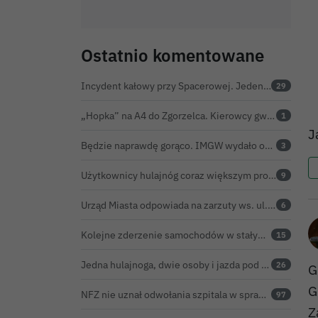
Ostatnio komentowane
Incydent kałowy przy Spacerowej. Jeden z basenów zamknięty do odwołania
29
„Hopka” na A4 do Zgorzelca. Kierowcy gwałtownie hamują, GDDKiA wyjaśnia, skąd problem
1
J
Będzie naprawdę gorąco. IMGW wydało ostrzeżenie dla powiatu bolesławieckiego
3
Użytkownicy hulajnóg coraz większym problemem. Czy Bolesławiec powinien pójść śladem Gniezna?
9
Urząd Miasta odpowiada na zarzuty ws. ul. Sokolej. „Droga spełnia wszystkie normy”
6
Kolejne zderzenie samochodów w stałym punkcie na obwodnicy Bolesławca
15
Jedna hulajnoga, dwie osoby i jazda pod prąd. Kolejne skrajnie nieodpowiedzialne zachowanie na ulicach Bolesławca
26
G
G
NFZ nie uznał odwołania szpitala w sprawie prawie 5,9 mln zł. Barczyk: rozważamy sąd
97
Z