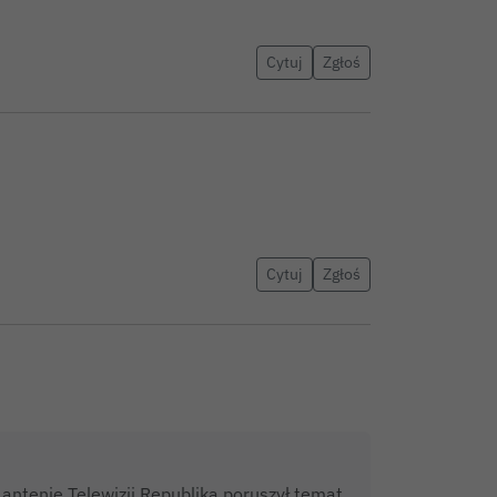
Cytuj
Zgłoś
Cytuj
Zgłoś
antenie Telewizji Republika poruszył temat