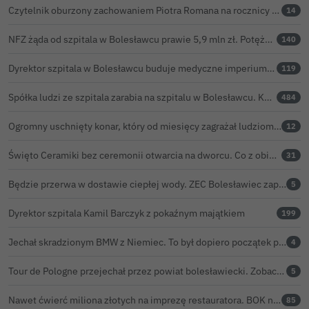
Czytelnik oburzony zachowaniem Piotra Romana na rocznicy prezydentury Karola Nawrockiego. Obejrzeliśmy nagranie
14
NFZ żąda od szpitala w Bolesławcu prawie 5,9 mln zł. Potężny cios po kontroli rozliczeń
140
Dyrektor szpitala w Bolesławcu buduje medyczne imperium. „Gazeta Wyborcza” opisuje jego działalność w całej Polsce
119
Spółka ludzi ze szpitala zarabia na szpitalu w Bolesławcu. Kwoty pozostają tajne
484
Ogromny uschnięty konar, który od miesięcy zagrażał ludziom w Bolesławcu, wycięty
12
Święto Ceramiki bez ceremonii otwarcia na dworcu. Co z obietnicą prezydenta Bolesławca?
31
Będzie przerwa w dostawie ciepłej wody. ZEC Bolesławiec zapowiada prace remontowe
5
Dyrektor szpitala Kamil Barczyk z pokaźnym majątkiem
199
Jechał skradzionym BMW z Niemiec. To był dopiero początek problemów 33-latka
4
Tour de Pologne przejechał przez powiat bolesławiecki. Zobacz wideo z Zebrzydowej
5
Nawet ćwierć miliona złotych na imprezę restauratora. BOK nie chce ujawnić kosztów przed Świętem Ceramiki
85