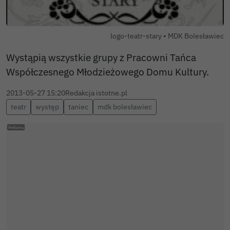
Autor zdjęcia:
logo-teatr-stary •
MDK Bolesławiec
Wystąpią wszystkie grupy z Pracowni Tańca
Współczesnego Młodzieżowego Domu Kultury.
2013-05-27 15:20
Redakcja istotne.pl
teatr
występ
taniec
mdk bolesławiec