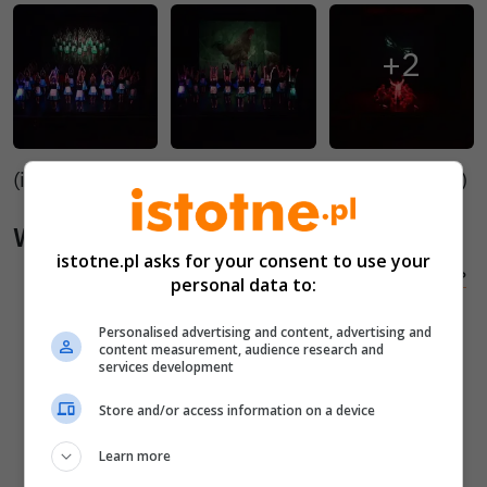
(informacja: H. Bałacka-Kłak/MDK Bolesławiec/ii)
Wiadomości pokrewne
istotne.pl asks for your consent to use your
Dlaczego tańczono na bolesławieckim rynku?
personal data to:
Natalia Kukulska w Bolesławcu na
Personalised advertising and content, advertising and
Wielogłosach
content measurement, audience research and
services development
Nie tylko zdewastował prace dzieci, ale też
obsikał drzwi sądu! Wandal w końcu
Store and/or access information on a device
zatrzymany
Learn more