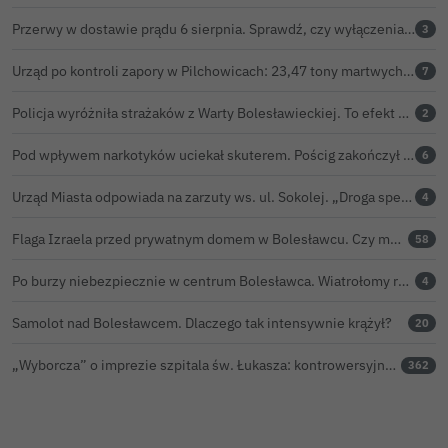
Przerwy w dostawie prądu 6 sierpnia. Sprawdź, czy wyłączenia obejmą Twoją miejscowość
3
Urząd po kontroli zapory w Pilchowicach: 23,47 tony martwych ryb i zawiadomienie do prokuratury
7
Policja wyróżniła strażaków z Warty Bolesławieckiej. To efekt nocnej akcji, która zakończyła się sukcesem
2
Pod wpływem narkotyków uciekał skuterem. Pościg zakończył w polu kukurydzy
6
Urząd Miasta odpowiada na zarzuty ws. ul. Sokolej. „Droga spełnia wszystkie normy”
4
Flaga Izraela przed prywatnym domem w Bolesławcu. Czy można ją legalnie wywiesić?
58
Po burzy niebezpiecznie w centrum Bolesławca. Wiatrołomy runęły na podwórko
4
Samolot nad Bolesławcem. Dlaczego tak intensywnie krążył?
20
„Wyborcza” o imprezie szpitala św. Łukasza: kontrowersyjna gala dla pracowników
362