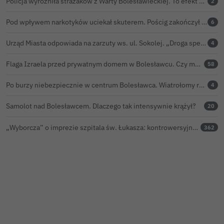
Policja wyróżniła strażaków z Warty Bolesławieckiej. To efekt nocnej akcji, która zakończyła się sukcesem
2
Pod wpływem narkotyków uciekał skuterem. Pościg zakończył w polu kukurydzy
6
Urząd Miasta odpowiada na zarzuty ws. ul. Sokolej. „Droga spełnia wszystkie normy”
4
Flaga Izraela przed prywatnym domem w Bolesławcu. Czy można ją legalnie wywiesić?
58
Po burzy niebezpiecznie w centrum Bolesławca. Wiatrołomy runęły na podwórko
4
Samolot nad Bolesławcem. Dlaczego tak intensywnie krążył?
20
„Wyborcza” o imprezie szpitala św. Łukasza: kontrowersyjna gala dla pracowników
362