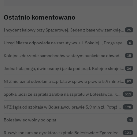
Ostatnio komentowano
Incydent kałowy przy Spacerowej. Jeden z basenów zamknięty do odwołania
25
Urząd Miasta odpowiada na zarzuty ws. ul. Sokolej. „Droga spełnia wszystkie normy”
6
Kolejne zderzenie samochodów w stałym punkcie na obwodnicy Bolesławca
15
Jedna hulajnoga, dwie osoby i jazda pod prąd. Kolejne skrajnie nieodpowiedzialne zachowanie na ulicach Bolesławca
26
NFZ nie uznał odwołania szpitala w sprawie prawie 5,9 mln zł. Barczyk: rozważamy sąd
97
Spółka ludzi ze szpitala zarabia na szpitalu w Bolesławcu. Kwoty pozostają tajne
511
NFZ żąda od szpitala w Bolesławcu prawie 5,9 mln zł. Potężny cios po kontroli rozliczeń
178
Bolesławiec wolny od opłat
1
Ruszył konkurs na dyrektora szpitala Bolesławiec-Zgorzelec. Rozstrzygnięcie już w czerwcu?
121