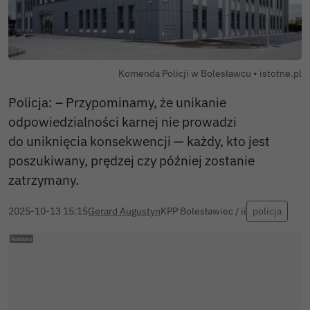
Autor zdjęc
Komenda Policji w Bolesławcu •
istotne.pl
Policja: – Przypominamy, że unikanie
odpowiedzialności karnej nie prowadzi
do uniknięcia konsekwencji — każdy, kto jest
poszukiwany, prędzej czy później zostanie
zatrzymany.
2025-10-13 15:15
Gerard Augustyn
KPP Bolesławiec / ii
policja