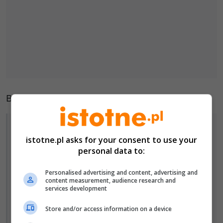
Bolesławieccy mundurowi:
Działania ukierunkowane
istotne.pl asks for your consent to use your
na zatrzymywanie osób poszukiwanych są
personal data to:
prowadzone przez bolesławieckich
funkcjonariuszy systematycznie, a ich
Personalised advertising and content, advertising and
content measurement, audience research and
celem jest zapewnienie bezpieczeństwa
services development
mieszkańcom powiatu oraz skuteczne
Store and/or access information on a device
egzekwowanie orzeczeń sądowych.