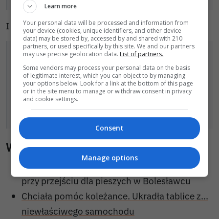
Learn more
Your personal data will be processed and information from
I dodają:
your device (cookies, unique identifiers, and other device
data) may be stored by, accessed by and shared with 210
partners, or used specifically by this site. We and our partners
Przypominamy, że unikanie
may use precise geolocation data.
List of partners.
Some vendors may process your personal data on the basis
odpowiedzialności karnej nie prowadzi
of legitimate interest, which you can object to by managing
do uniknięcia konsekwencji — każdy, kto
your options below. Look for a link at the bottom of this page
or in the site menu to manage or withdraw consent in privacy
jest poszukiwany, prędzej czy później
and cookie settings.
zostanie zatrzymany.
Consent
Wiadomości pokrewne
Manage options
Czytelnik nagrał niebezpieczne zachowanie
przy przejściu dla pieszych w Bolesławcu
Chciała pomóc koleżance. Ukradła tablice z...
niewłaściwego samochodu