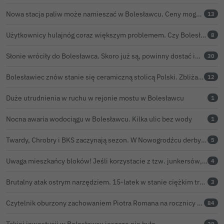
Nowa stacja paliw może namieszać w Bolesławcu. Ceny mogą być niższe nawet o 30 groszy na litrze
13
Użytkownicy hulajnóg coraz większym problemem. Czy Bolesławiec powinien pójść śladem Gniezna?
8
Słonie wróciły do Bolesławca. Skoro już są, powinny dostać imiona?
30
Bolesławiec znów stanie się ceramiczną stolicą Polski. Zbliża się 32. Święto Ceramiki
12
Duże utrudnienia w ruchu w rejonie mostu w Bolesławcu
1
Nocna awaria wodociągu w Bolesławcu. Kilka ulic bez wody
1
Twardy, Chrobry i BKS zaczynają sezon. W Nowogrodźcu derby i pomoc dla Jakuba w powrocie do zdrowia
5
Uwaga mieszkańcy bloków! Jeśli korzystacie z tzw. junkersów, przeczytajcie to koniecznie
4
Brutalny atak ostrym narzędziem. 15-latek w stanie ciężkim trafił do szpitala
3
Czytelnik oburzony zachowaniem Piotra Romana na rocznicy prezydentury Karola Nawrockiego. Obejrzeliśmy nagranie
84