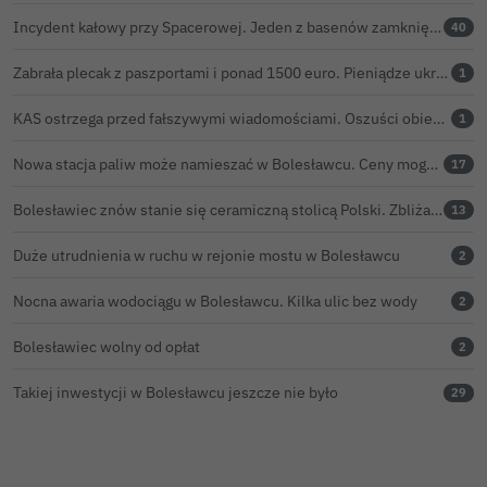
Incydent kałowy przy Spacerowej. Jeden z basenów zamknięty do odwołania
40
Zabrała plecak z paszportami i ponad 1500 euro. Pieniądze ukryła w zaskakującym miejscu
1
KAS ostrzega przed fałszywymi wiadomościami. Oszuści obiecują zwrot podatku PIT
1
Nowa stacja paliw może namieszać w Bolesławcu. Ceny mogą być niższe nawet o 30 groszy na litrze
17
Bolesławiec znów stanie się ceramiczną stolicą Polski. Zbliża się 32. Święto Ceramiki
13
Duże utrudnienia w ruchu w rejonie mostu w Bolesławcu
2
Nocna awaria wodociągu w Bolesławcu. Kilka ulic bez wody
2
Bolesławiec wolny od opłat
2
Takiej inwestycji w Bolesławcu jeszcze nie było
29