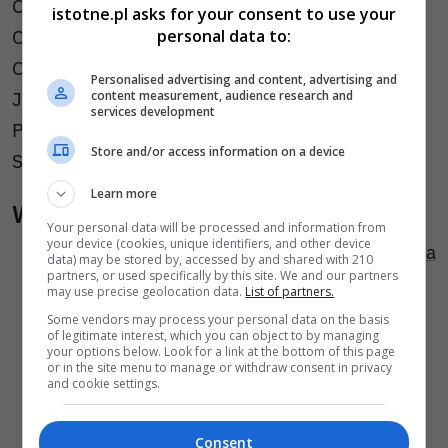
OSP KSRG Czerna 🚒
istotne.pl asks for your consent to use your
Ochotnicza Straż Pożarna w Nowogrodźcu 🚒
personal data to:
Ochotnicza Straż Pożarna w Gierałtowie 🚒
Personalised advertising and content, advertising and
JRG BOLESŁAWIEC 🚒
content measurement, audience research and
services development
POLICJA 🚓
Store and/or access information on a device
SŁUŻBA LEŚNA🚙
Learn more
Wiadomości pokrewne
Your personal data will be processed and information from
your device (cookies, unique identifiers, and other device
Pożar na strefie. Strażacy walczyli z ogniem na
data) may be stored by, accessed by and shared with 210
partners, or used specifically by this site. We and our partners
hałdzie biomasy
may use precise geolocation data.
List of partners.
Nocny pożar domu pod Bolesławcem.
Some vendors may process your personal data on the basis
of legitimate interest, which you can object to by managing
Budynek z bali niemal doszczętnie spłonął
your options below. Look for a link at the bottom of this page
or in the site menu to manage or withdraw consent in privacy
Kolizja na autostradzie A4. Dostawczak
and cookie settings.
zderzył się z samochodem osobowym
Consent