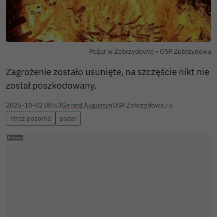
Autor zdjęcia:
Pożar w Zebrzydowej •
OSP Zebrzydowa
Zagrożenie zostało usunięte, na szczęście nikt nie
został poszkodowany.
2025-10-02 08:53
Gerard Augustyn
OSP Zebrzydowa / ii
straż pożarna
pożar