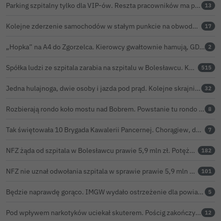
Parking szpitalny tylko dla VIP-ów. Reszta pracowników ma parkować na bazarze
13
Kolejne zderzenie samochodów w stałym punkcie na obwodnicy Bolesławca
17
„Hopka” na A4 do Zgorzelca. Kierowcy gwałtownie hamują, GDDKiA wyjaśnia, skąd problem
2
Spółka ludzi ze szpitala zarabia na szpitalu w Bolesławcu. Kwoty pozostają tajne
515
Jedna hulajnoga, dwie osoby i jazda pod prąd. Kolejne skrajnie nieodpowiedzialne zachowanie na ulicach Bolesławca
32
Rozbierają rondo koło mostu nad Bobrem. Powstanie tu rondo turbinowe
8
Tak świętowała 10 Brygada Kawalerii Pancernej. Chorągiew, defilada i pokaz lotniczy
7
NFZ żąda od szpitala w Bolesławcu prawie 5,9 mln zł. Potężny cios po kontroli rozliczeń
182
NFZ nie uznał odwołania szpitala w sprawie prawie 5,9 mln zł. Barczyk: rozważamy sąd
101
Będzie naprawdę gorąco. IMGW wydało ostrzeżenie dla powiatu bolesławieckiego
5
Pod wpływem narkotyków uciekał skuterem. Pościg zakończył w polu kukurydzy
12