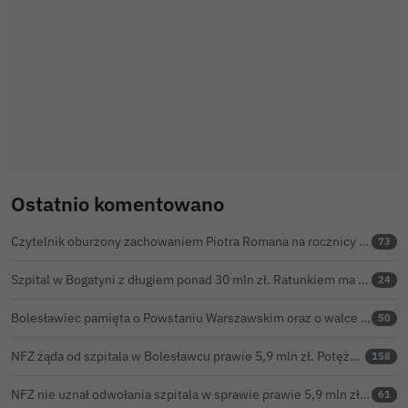
Ostatnio komentowano
Czytelnik oburzony zachowaniem Piotra Romana na rocznicy prezydentury Karola Nawrockiego. Obejrzeliśmy nagranie
73
Szpital w Bogatyni z długiem ponad 30 mln zł. Ratunkiem ma być połączenie z Bolesławcem
24
Bolesławiec pamięta o Powstaniu Warszawskim oraz o walce powstańców z faszyzmem
50
NFZ żąda od szpitala w Bolesławcu prawie 5,9 mln zł. Potężny cios po kontroli rozliczeń
158
NFZ nie uznał odwołania szpitala w sprawie prawie 5,9 mln zł. Barczyk: rozważamy sąd
61