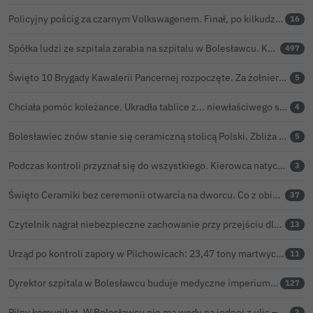
Policyjny pościg za czarnym Volkswagenem. Finał, po kilkudziesięciu kilometrach, w rowie. Wideo
16
Spółka ludzi ze szpitala zarabia na szpitalu w Bolesławcu. Kwoty pozostają tajne
497
Święto 10 Brygady Kawalerii Pancernej rozpoczęte. Za żołnierzami pierwszy dzień uroczystości
5
Chciała pomóc koleżance. Ukradła tablice z... niewłaściwego samochodu
4
Bolesławiec znów stanie się ceramiczną stolicą Polski. Zbliża się 32. Święto Ceramiki
5
Podczas kontroli przyznał się do wszystkiego. Kierowca natychmiast stracił prawo jazdy
3
Święto Ceramiki bez ceremonii otwarcia na dworcu. Co z obietnicą prezydenta Bolesławca?
37
Czytelnik nagrał niebezpieczne zachowanie przy przejściu dla pieszych w Bolesławcu
13
Urząd po kontroli zapory w Pilchowicach: 23,47 tony martwych ryb i zawiadomienie do prokuratury
11
Dyrektor szpitala w Bolesławcu buduje medyczne imperium. „Gazeta Wyborcza” opisuje jego działalność w całej Polsce
127
Pilny komunikat. W Bolesławcu nie ma wody na jednej z ulic – trwa usuwanie awarii
3