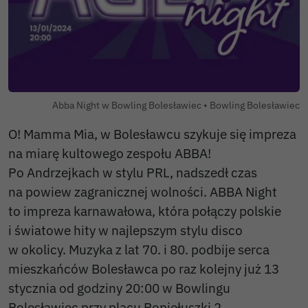
Autor zdjęcia:
Abba Night w Bowling Bolesławiec •
Bowling Bolesławiec
O! Mamma Mia, w Bolesławcu szykuje się impreza
na miarę kultowego zespołu ABBA!
Po Andrzejkach w stylu PRL, nadszedł czas
na powiew zagranicznej wolności. ABBA Night
to impreza karnawałowa, która połączy polskie
i światowe hity w najlepszym stylu disco
w okolicy. Muzyka z lat 70. i 80. podbije serca
mieszkańców Bolesławca po raz kolejny już 13
stycznia od godziny 20:00 w Bowlingu
Bolesławiec przy placu Popiełuszki 2.