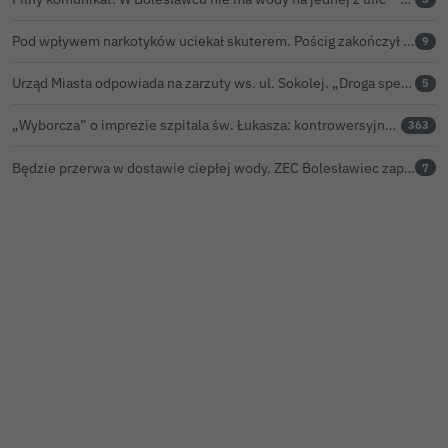
Pod wpływem narkotyków uciekał skuterem. Pościg zakończył w polu kukurydzy
9
Urząd Miasta odpowiada na zarzuty ws. ul. Sokolej. „Droga spełnia wszystkie normy”
5
„Wyborcza” o imprezie szpitala św. Łukasza: kontrowersyjna gala dla pracowników
363
Będzie przerwa w dostawie ciepłej wody. ZEC Bolesławiec zapowiada prace remontowe
7