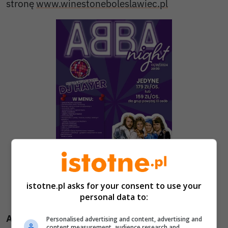
stronę
www.winestoneboleslawiec.pl
istotne.pl asks for your consent to use your
Autor zdjęcia:
ABBA Night w Bowling Bolesławiec •
Bowling Bolesławiec
personal data to:
A ostatnio bawiliście się tak:
Personalised advertising and content, advertising and
content measurement, audience research and