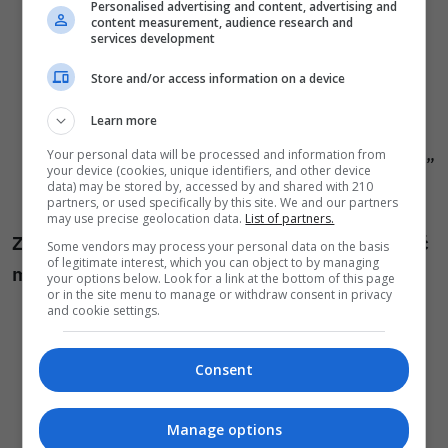
w pociągach kolei wąskotorowej
Personalised advertising and content, advertising and
content measurement, audience research and
Waldeisenbahn Muskau (Mużakowska
services development
Kolejka Leśna)
Weißwasser – Kromlau / Bad
Store and/or access information on a device
Muskau,
Learn more
na kolei linowej
Liberec Horni Hanychov –
Your personal data will be processed and information from
Ještěd (jeden przejazd w relacji „tam/powrót”
your device (cookies, unique identifiers, and other device
data) may be stored by, accessed by and shared with 210
za dopłatą 35 CZK za kierunek i osobę).
partners, or used specifically by this site. We and our partners
may use precise geolocation data.
List of partners.
Z biletem EURO-NYSA-TICKET można dojechać
Some vendors may process your personal data on the basis
of legitimate interest, which you can object to by managing
między innymi
(odsyłacze w języku polskim):
your options below. Look for a link at the bottom of this page
or in the site menu to manage or withdraw consent in privacy
and cookie settings.
do liczącego 1000 lat niemieckiego miasta
Bautzen
,
Consent
do nadgranicznego niemieckiego miasta
Görlitz
z zachowaną średniowieczną
Manage options
starówką
,