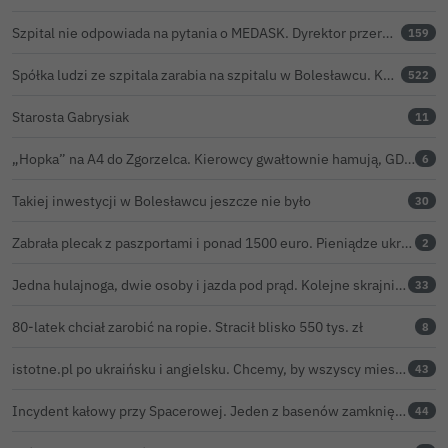
Szpital nie odpowiada na pytania o MEDASK. Dyrektor przerwał temat podczas konferencji o inwestycjach
159
Spółka ludzi ze szpitala zarabia na szpitalu w Bolesławcu. Kwoty pozostają tajne
522
Starosta Gabrysiak
11
„Hopka” na A4 do Zgorzelca. Kierowcy gwałtownie hamują, GDDKiA wyjaśnia, skąd problem
6
Takiej inwestycji w Bolesławcu jeszcze nie było
30
Zabrała plecak z paszportami i ponad 1500 euro. Pieniądze ukryła w zaskakującym miejscu
2
Jedna hulajnoga, dwie osoby i jazda pod prąd. Kolejne skrajnie nieodpowiedzialne zachowanie na ulicach Bolesławca
33
80-latek chciał zarobić na ropie. Stracił blisko 550 tys. zł
8
istotne.pl po ukraińsku i angielsku. Chcemy, by wszyscy mieszkańcy żyli sprawami Bolesławca
43
Incydent kałowy przy Spacerowej. Jeden z basenów zamknięty do odwołania
44