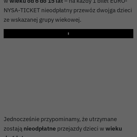
w
wieku od 6 do 15 lat
– na każdy 1 bilet EURO-
NYSA-TICKET nieodpłatny przewóz dwojga dzieci
ze wskazanej grupy wiekowej.
Play
Jednocześnie przypominamy, że utrzymane
zostają
nieodpłatne
przejazdy dzieci w
wieku