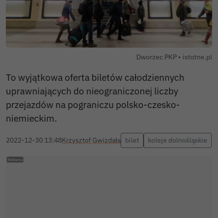
Autor zdjęc
Dworzec PKP •
istotne.pl
To wyjątkowa oferta biletów całodziennych
uprawniających do nieograniczonej liczby
przejazdów na pograniczu polsko-czesko-
niemieckim.
2022-12-30 13:48
Krzysztof Gwizdała
bilet
koleje dolnośląskie