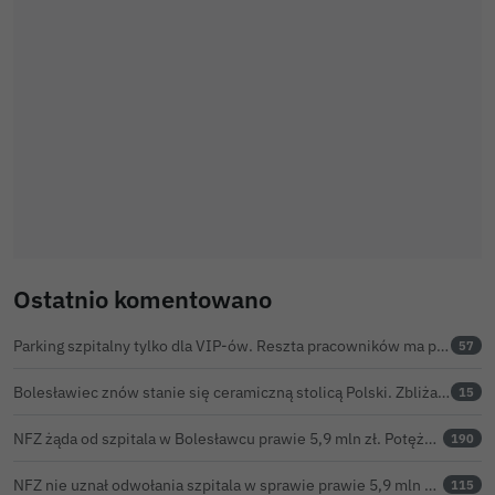
Ostatnio komentowano
Parking szpitalny tylko dla VIP-ów. Reszta pracowników ma parkować na bazarze
57
Bolesławiec znów stanie się ceramiczną stolicą Polski. Zbliża się 32. Święto Ceramiki
15
NFZ żąda od szpitala w Bolesławcu prawie 5,9 mln zł. Potężny cios po kontroli rozliczeń
190
NFZ nie uznał odwołania szpitala w sprawie prawie 5,9 mln zł. Barczyk: rozważamy sąd
115