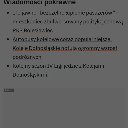
Wiadomości pokrewne
„To jawne i bezczelne łupienie pasażerów” –
mieszkaniec zbulwersowany polityką cenową
PKS Bolesławiec
Autobusy kolejowe coraz popularniejsze.
Koleje Dolnośląskie notują ogromny wzrost
podróżnych
Kolejny sezon IV Ligi jedzie z Kolejami
Dolnośląskimi!