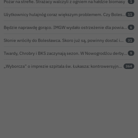
Pożar na strefie. Strażacy walczyli z ogniem na hałdzie biomasy
1
Użytkownicy hulajnóg coraz większym problemem. Czy Bolesławiec powinien pójść śladem Gniezna?
11
Będzie naprawdę gorąco. IMGW wydało ostrzeżenie dla powiatu bolesławieckiego
6
Słonie wróciły do Bolesławca. Skoro już są, powinny dostać imiona?
31
Twardy, Chrobry i BKS zaczynają sezon. W Nowogrodźcu derby i pomoc dla Jakuba w powrocie do zdrowia
9
„Wyborcza” o imprezie szpitala św. Łukasza: kontrowersyjna gala dla pracowników
364