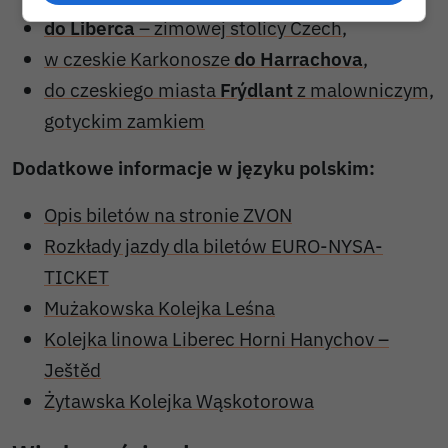
do Liberca
– zimowej stolicy Czech
,
w czeskie Karkonosze
do Harrachova
,
do czeskiego miasta
Frýdlant
z malowniczym,
gotyckim zamkiem
Dodatkowe informacje w języku polskim:
Opis biletów na stronie ZVON
Rozkłady jazdy dla biletów EURO-NYSA-
TICKET
Mużakowska Kolejka Leśna
Kolejka linowa Liberec Horni Hanychov –
Ještěd
Żytawska Kolejka Wąskotorowa