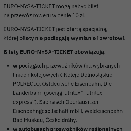
EURO-NYSA-TICKET mogą nabyć bilet
na przewóz roweru w cenie 10 zł.
EURO-NYSA-TICKET jest ofertą specjalną,
której
bilety nie podlegają wymianie i zwrotowi
.
Bilety EURO-NYSA-TICKET obowiązują
:
w pociągach
przewoźników (na wybranych
liniach kolejowych): Koleje Dolnośląskie,
POLREGIO, Ostdeutsche Eisenbahn, Die
Länderbahn (pociągi „trilex” i „trilex-
express”), Sächsisch Oberlausitzer
Eisenbahngesellschaft mbH, Waldeisenbahn
Bad Muskau, České dráhy,
w autobusach przewoźników regionalnych