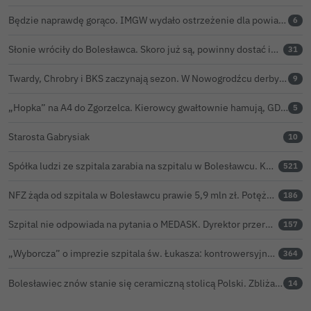
Będzie naprawdę gorąco. IMGW wydało ostrzeżenie dla powiatu bolesławieckiego
6
Słonie wróciły do Bolesławca. Skoro już są, powinny dostać imiona?
31
Twardy, Chrobry i BKS zaczynają sezon. W Nowogrodźcu derby i pomoc dla Jakuba w powrocie do zdrowia
9
„Hopka” na A4 do Zgorzelca. Kierowcy gwałtownie hamują, GDDKiA wyjaśnia, skąd problem
5
Starosta Gabrysiak
10
Spółka ludzi ze szpitala zarabia na szpitalu w Bolesławcu. Kwoty pozostają tajne
521
NFZ żąda od szpitala w Bolesławcu prawie 5,9 mln zł. Potężny cios po kontroli rozliczeń
186
Szpital nie odpowiada na pytania o MEDASK. Dyrektor przerwał temat podczas konferencji o inwestycjach
157
„Wyborcza” o imprezie szpitala św. Łukasza: kontrowersyjna gala dla pracowników
364
Bolesławiec znów stanie się ceramiczną stolicą Polski. Zbliża się 32. Święto Ceramiki
14