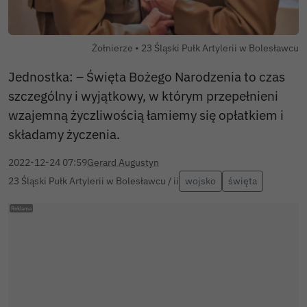
Autor zdjęcia:
Żołnierze •
23 Śląski Pułk Artylerii w Bolesławcu
Jednostka: – Święta Bożego Narodzenia to czas
szczególny i wyjątkowy, w którym przepełnieni
wzajemną życzliwością łamiemy się opłatkiem i
składamy życzenia.
2022-12-24 07:59
Gerard Augustyn
23 Śląski Pułk Artylerii w Bolesławcu / ii
wojsko
święta