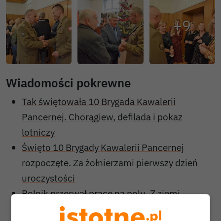
Wiadomości pokrewne
Tak świętowała 10 Brygada Kawalerii
Pancernej. Chorągiew, defilada i pokaz
lotniczy
Święto 10 Brygady Kawalerii Pancernej
rozpoczęte. Za żołnierzami pierwszy dzień
uroczystości
Rolnik przerwał prace na polu. Z ziemi
wystawał granat moździerzowy z czasów II