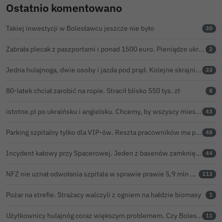
Ostatnio komentowano
Takiej inwestycji w Bolesławcu jeszcze nie było
30
Zabrała plecak z paszportami i ponad 1500 euro. Pieniądze ukryła w zaskakującym miejscu
2
Jedna hulajnoga, dwie osoby i jazda pod prąd. Kolejne skrajnie nieodpowiedzialne zachowanie na ulicach Bolesławca
33
80-latek chciał zarobić na ropie. Stracił blisko 550 tys. zł
8
istotne.pl po ukraińsku i angielsku. Chcemy, by wszyscy mieszkańcy żyli sprawami Bolesławca
43
Parking szpitalny tylko dla VIP-ów. Reszta pracowników ma parkować na bazarze
48
Incydent kałowy przy Spacerowej. Jeden z basenów zamknięty do odwołania
44
NFZ nie uznał odwołania szpitala w sprawie prawie 5,9 mln zł. Barczyk: rozważamy sąd
113
Pożar na strefie. Strażacy walczyli z ogniem na hałdzie biomasy
1
Użytkownicy hulajnóg coraz większym problemem. Czy Bolesławiec powinien pójść śladem Gniezna?
11