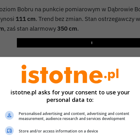
oziom Bobru na punkcie pomiarowym w Dąbrowie Bo
ynosi
111 cm
. Trend bez zmian. Stan ostrzegawczy 
m
, zaś stan alarmowy
350 cm
.
Play
istotne.pl asks for your consent to use your
personal data to:
Personalised advertising and content, advertising and content
measurement, audience research and services development
Store and/or access information on a device
atomiast w Nowogrodźcu poziom rzeki Kwisa na pu