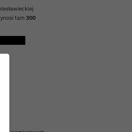
lesławieckiej
wynosi tam
300
nkcie pomiarowym