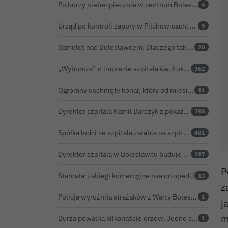
Po burzy niebezpiecznie w centrum Bolesławca. Wiatrołomy runęły na podwórko
4
Urząd po kontroli zapory w Pilchowicach: 23,47 tony martwych ryb i zawiadomienie do prokuratury
5
Samolot nad Bolesławcem. Dlaczego tak intensywnie krążył?
20
„Wyborcza” o imprezie szpitala św. Łukasza: kontrowersyjna gala dla pracowników
362
Ogromny uschnięty konar, który od miesięcy zagrażał ludziom w Bolesławcu, wycięty
11
Dyrektor szpitala Kamil Barczyk z pokaźnym majątkiem
198
Spółka ludzi ze szpitala zarabia na szpitalu w Bolesławcu. Kwoty pozostają tajne
481
Dyrektor szpitala w Bolesławcu buduje medyczne imperium. „Gazeta Wyborcza” opisuje jego działalność w całej Polsce
117
P
Starosta-zabiegi komercyjne naa ortopedii
13
z
Policja wyróżniła strażaków z Warty Bolesławieckiej. To efekt nocnej akcji, która zakończyła się sukcesem
1
j
m
Burza powaliła kilkanaście drzew. Jedno spadło na jadący samochód
1