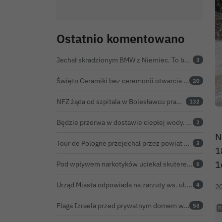
Ostatnio komentowano
Jechał skradzionym BMW z Niemiec. To był dopiero początek problemów 33-latka
3
Święto Ceramiki bez ceremonii otwarcia na dworcu. Co z obietnicą prezydenta Bolesławca?
20
NFZ żąda od szpitala w Bolesławcu prawie 5,9 mln zł. Potężny cios po kontroli rozliczeń
132
Będzie przerwa w dostawie ciepłej wody. ZEC Bolesławiec zapowiada prace remontowe
2
N
Tour de Pologne przejechał przez powiat bolesławiecki. Zobacz wideo z Zebrzydowej
3
1
1
Pod wpływem narkotyków uciekał skuterem. Pościg zakończył w polu kukurydzy
6
Urząd Miasta odpowiada na zarzuty ws. ul. Sokolej. „Droga spełnia wszystkie normy”
4
2
Flaga Izraela przed prywatnym domem w Bolesławcu. Czy można ją legalnie wywiesić?
58