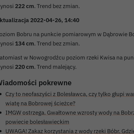
ynosi
222 cm
. Trend bez zmian.
ktualizacja 2022-04-26, 14:40
oziom Bobru na punkcie pomiarowym w Dąbrowie Bo
ynosi
134 cm
. Trend bez zmian.
atomiast w Nowogrodźcu poziom rzeki Kwisa na pu
ynosi
220 cm
. Trend malejący.
iadomości pokrewne
Czy to neofaszyści z Bolesławca, czy tylko głupi wa
wiatę na Bobrowej ścieżce?
IMGW ostrzega. Gwałtowne wzrosty wody na Bobrz
powiecie bolesławieckim
UWAGA! Zakaz korzystania z wody rzeki Bóbr. Gdz