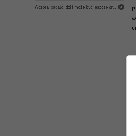
Wczoraj padało, dziś może być jeszcze groźniej. Jest nowy alert IMGW
P
4
w
c
N