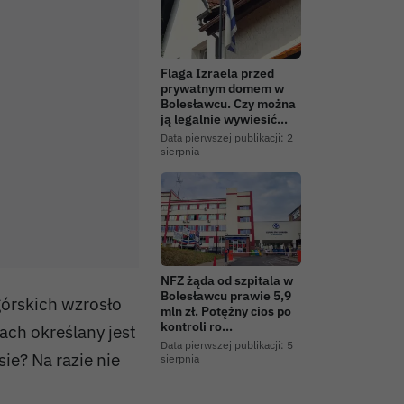
Flaga Izraela przed
prywatnym domem w
Bolesławcu. Czy można
ją legalnie wywiesić…
Data pierwszej publikacji:
2
sierpnia
NFZ żąda od szpitala w
Bolesławcu prawie 5,9
órskich wzrosło
mln zł. Potężny cios po
kontroli ro…
ch określany jest
Data pierwszej publikacji:
5
ie? Na razie nie
sierpnia