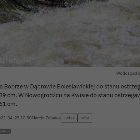
Wodospad na
a Bobrze w Dąbrowie Bolesławickiej do stanu ostrze
89 cm. W Nowogrodźcu na Kwisie do stanu ostrzega
61 cm.
022-04-25 10:50
Marcin Zabawa
kwisa
bóbr