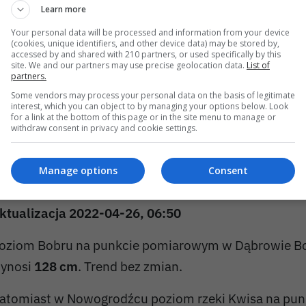
Learn more
ynosi
161 cm
. Trend jest rosnący. Stan ostrzegawcz
Your personal data will be processed and information from your device
m
, zaś alarmowy
380 cm
.
(cookies, unique identifiers, and other device data) may be stored by,
accessed by and shared with 210 partners, or used specifically by this
site. We and our partners may use precise geolocation data.
List of
ktualizacja 2022-04-25, 13:40
partners.
Some vendors may process your personal data on the basis of legitimate
oziom Bobru na punkcie pomiarowym w Dąbrowie Bo
interest, which you can object to by managing your options below. Look
for a link at the bottom of this page or in the site menu to manage or
ynosi
110 cm
. Trend bez zmian.
withdraw consent in privacy and cookie settings.
atomiast w Nowogrodźcu poziom rzeki Kwisa na pu
Manage options
Consent
ynosi
222 cm
. Trend jest rosnący.
ktualizacja 2022-04-26, 06:50
oziom Bobru na punkcie pomiarowym w Dąbrowie Bo
ynosi
128 cm
. Trend bez zmian.
atomiast w Nowogrodźcu poziom rzeki Kwisa na pu