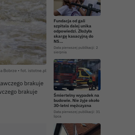
Fundacja od gali
szpitala dalej unika
odpowiedzi. Złożyła
skargę kasacyjną do
NS…
Data pierwszej publikacji:
2
sierpnia
 Bobrze • fot. istotne.pl
gawczego brakuje
wczego brakuje
Śmiertelny wypadek na
budowie. Nie żyje około
30-letni mężczyzna
Data pierwszej publikacji:
31
lipca