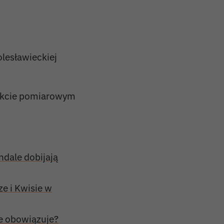
lesławieckiej
nkcie pomiarowym
ndale dobijają
e i Kwisie w
ie obowiązuje?