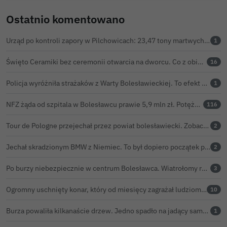
Ostatnio komentowano
Urząd po kontroli zapory w Pilchowicach: 23,47 tony martwych ryb i zawiadomienie do prokuratury
1
Święto Ceramiki bez ceremonii otwarcia na dworcu. Co z obietnicą prezydenta Bolesławca?
16
Policja wyróżniła strażaków z Warty Bolesławieckiej. To efekt nocnej akcji, która zakończyła się sukcesem
1
NFZ żąda od szpitala w Bolesławcu prawie 5,9 mln zł. Potężny cios po kontroli rozliczeń
116
Tour de Pologne przejechał przez powiat bolesławiecki. Zobacz wideo z Zebrzydowej
2
Jechał skradzionym BMW z Niemiec. To był dopiero początek problemów 33-latka
2
Po burzy niebezpiecznie w centrum Bolesławca. Wiatrołomy runęły na podwórko
3
Ogromny uschnięty konar, który od miesięcy zagrażał ludziom w Bolesławcu, wycięty
10
Burza powaliła kilkanaście drzew. Jedno spadło na jadący samochód
1