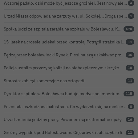
Wczoraj padało, dziś może być jeszcze groźniej. Jest nowy alert IMGW
4
Urząd Miasta odpowiada na zarzuty ws. ul. Sokolej. „Droga spełnia wszystkie normy”
1
Spółka ludzi ze szpitala zarabia na szpitalu w Bolesławcu. Kwoty pozostają tajne
478
15-latek na crossie uciekał przed kontrolą. Potrącił strażnika leśnego, rozbił się o samochód
11
Pędzą przez bolesławiecki Rynek. Piesi muszą uskakiwać przed hulajnogami i rowerami elektrycznymi
36
Policja ustaliła przyczynę kolizji na niebezpiecznym skrzyżowaniu w Bolesławcu. 72-latek ukarany mandatem
18
Starosta-zabiegi komercyjne naa ortopedii
11
Dyrektor szpitala w Bolesławcu buduje medyczne imperium. „Gazeta Wyborcza” opisuje jego działalność w całej Polsce
115
Pozostała uszkodzona balustrada. Co wydarzyło się na moście w Bolesławcu?
8
Urząd zmienia godziny pracy. Powodem są ekstremalne upały
16
Groźny wypadek pod Bolesławcem. Ciężarówka zahaczyła o linię wysokiego napięcia
11