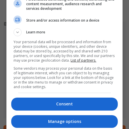
content measurement, audience research and
tempa. Mieszkańcy czekają na nowe sklepy
services development
Store and/or access information on a device
Learn more
Your personal data will be processed and information from
your device (cookies, unique identifiers, and other device
data) may be stored by, accessed by and shared with 210
partners, or used specifically by this site. We and our partners
may use precise geolocation data.
List of partners.
Some vendors may process your personal data on the basis
of legitimate interest, which you can object to by managing
your options below. Look for a link at the bottom of this page
or in the site menu to manage or withdraw consent in privacy
and cookie settings.
Consent
Manage options