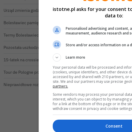
istotne.pl asks for your consent t
Urząd zmienia godziny pracy. Powodem są ekstremalne upały
15
data to:
Bolesławiec pamięta o Powstaniu Warszawskim oraz o walce powstańców z faszyzmem
49
Personalised advertising and content, 
measurement, audience research and s
Termy Bolesławiec z ważnym komunikatem. Przez dwa dni nie będzie ciepłej wody pod prysznicami
3
Store and/or access information on a d
Pozostała uszkodzona balustrada. Co wydarzyło się na moście w Bolesławcu?
7
Learn more
15-latek na crossie uciekał przed kontrolą. Potrącił strażnika leśnego, rozbił się o samochód
8
Your personal data will be processed and info
(cookies, unique identifiers, and other device d
Tour de Pologne przejedzie przez powiat bolesławiecki. Sprawdź, o której peleton będzie w Twojej miejscowości
5
accessed by and shared with 210 partners, or us
site. We and our partners may use precise geol
Nieprawidłowe rozliczenia na SOR i internie. NFZ zakwestionował w bolesławieckim szpitalu prawie 116 tys. zł
106
partners.
Some vendors may process your personal data o
interest, which you can object to by managing 
for a link at the bottom of this page or in the 
withdraw consent in privacy and cookie settings
Consent