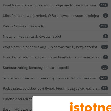
Dyrektor szpitala w Bolesławcu buduje medyczne imperium. „Gazeta Wyborcza” opisuje jego działalność w całej Polsce
114
Ulica Prusa znów się zmieni. W Bolesławcu powstanie kolejna ceramiczna mozaika
8
Babcia Świrska z Gromadki
279
Nie żyje młody strażak Krystian Sudół
2
Wójt alarmuje po serii skarg. „To od Was zależy bezpieczeństwo Waszych dzieci”
12
Mieszkaniec alarmuje: ogromny uschnięty konar od miesięcy zagraża ludziom w Bolesławcu
6
Starosta-zabiegi komercyjne naa ortopedii
10
Szpital św. Łukasza hucznie świętuje sześć lat pod kierownictwem Kamila Barczyka
616
Pędzą przez bolesławiecki Rynek. Piesi muszą uskakiwać przed hulajnogami i rowerami elektrycznymi
34
Fundacja od gali szpitala dalej unika odpowiedzi. Złożyła skargę kasacyjną do NSA
70
Basen, który został nagle zamknięty z powodu „incydentu kałowego”, ponownie otwarty
30