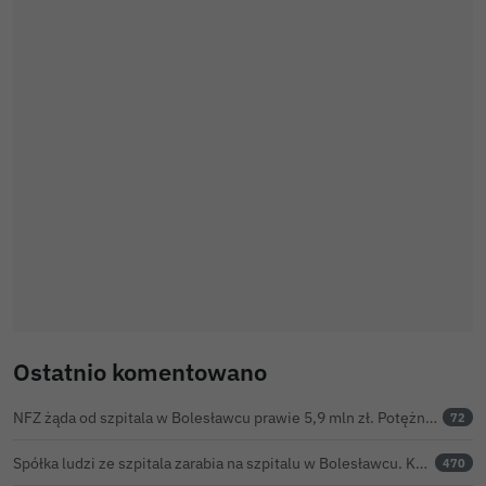
Ostatnio komentowano
NFZ żąda od szpitala w Bolesławcu prawie 5,9 mln zł. Potężny cios po kontroli rozliczeń
72
Spółka ludzi ze szpitala zarabia na szpitalu w Bolesławcu. Kwoty pozostają tajne
470