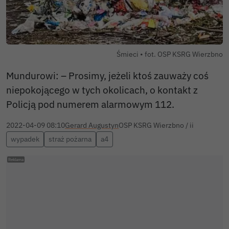
Śmieci • fot. OSP KSRG Wierzbno
Mundurowi: – Prosimy, jeżeli ktoś zauważy coś
niepokojącego w tych okolicach, o kontakt z
Policją pod numerem alarmowym 112.
2022-04-09 08:10
Gerard Augustyn
OSP KSRG Wierzbno / ii
wypadek
straż pożarna
a4