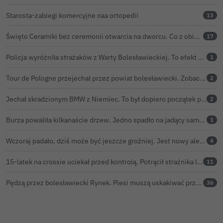
Starosta-zabiegi komercyjne naa ortopedii
13
Święto Ceramiki bez ceremonii otwarcia na dworcu. Co z obietnicą prezydenta Bolesławca?
17
Policja wyróżniła strażaków z Warty Bolesławieckiej. To efekt nocnej akcji, która zakończyła się sukcesem
1
Tour de Pologne przejechał przez powiat bolesławiecki. Zobacz wideo z Zebrzydowej
2
Jechał skradzionym BMW z Niemiec. To był dopiero początek problemów 33-latka
2
Burza powaliła kilkanaście drzew. Jedno spadło na jadący samochód
1
Wczoraj padało, dziś może być jeszcze groźniej. Jest nowy alert IMGW
4
15-latek na crossie uciekał przed kontrolą. Potrącił strażnika leśnego, rozbił się o samochód
11
Pędzą przez bolesławiecki Rynek. Piesi muszą uskakiwać przed hulajnogami i rowerami elektrycznymi
36