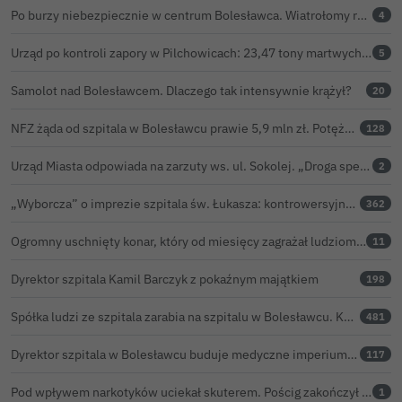
Po burzy niebezpiecznie w centrum Bolesławca. Wiatrołomy runęły na podwórko
4
Urząd po kontroli zapory w Pilchowicach: 23,47 tony martwych ryb i zawiadomienie do prokuratury
5
Samolot nad Bolesławcem. Dlaczego tak intensywnie krążył?
20
NFZ żąda od szpitala w Bolesławcu prawie 5,9 mln zł. Potężny cios po kontroli rozliczeń
128
Urząd Miasta odpowiada na zarzuty ws. ul. Sokolej. „Droga spełnia wszystkie normy”
2
„Wyborcza” o imprezie szpitala św. Łukasza: kontrowersyjna gala dla pracowników
362
Ogromny uschnięty konar, który od miesięcy zagrażał ludziom w Bolesławcu, wycięty
11
Dyrektor szpitala Kamil Barczyk z pokaźnym majątkiem
198
Spółka ludzi ze szpitala zarabia na szpitalu w Bolesławcu. Kwoty pozostają tajne
481
Dyrektor szpitala w Bolesławcu buduje medyczne imperium. „Gazeta Wyborcza” opisuje jego działalność w całej Polsce
117
Pod wpływem narkotyków uciekał skuterem. Pościg zakończył w polu kukurydzy
1