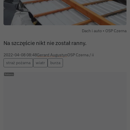
Autor zdjęcia
Dach i auto •
OSP Czerna
Na szczęście nikt nie został ranny.
2022-04-08 08:48
Gerard Augustyn
OSP Czerna / ii
straż pożarna
wiatr
burza