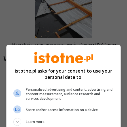
Autor zdjęcia:
Akcja straży pożarnej w miejscowości Czerna •
OSP Czerna
Wiadomości pokrewne
Nocny pożar domu pod Bolesławcem.
istotne.pl asks for your consent to use your
personal data to:
Budynek z bali niemal doszczętnie spłonął
Kolizja na autostradzie A4. Dostawczak
Personalised advertising and content, advertising and
content measurement, audience research and
zderzył się z samochodem osobowym
services development
Policja wyróżniła strażaków z Warty
Store and/or access information on a device
Bolesławieckiej. To efekt nocnej akcji, która
zakończyła się sukcesem
Learn more