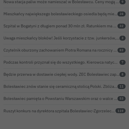
Nowa stacja paliw może namieszać w Bolesławcu. Ceny mogą być niższe nawet o 30 groszy na litrze
9
Mieszkańcy największego bolesławieckiego osiedla będą mieli nowy market
28
Szpital w Bogatyni z długiem ponad 30 mln zł. Ratunkiem ma być połączenie z Bolesławcem
32
Uwaga mieszkańcy bloków! Jeśli korzystacie z tzw. junkersów, przeczytajcie to koniecznie
3
Czytelnik oburzony zachowaniem Piotra Romana na rocznicy prezydentury Karola Nawrockiego. Obejrzeliśmy nagranie
83
Podczas kontroli przyznał się do wszystkiego. Kierowca natychmiast stracił prawo jazdy
7
Będzie przerwa w dostawie ciepłej wody. ZEC Bolesławiec zapowiada prace remontowe
8
Bolesławiec znów stanie się ceramiczną stolicą Polski. Zbliża się 32. Święto Ceramiki
11
Bolesławiec pamięta o Powstaniu Warszawskim oraz o walce powstańców z faszyzmem
53
Ruszył konkurs na dyrektora szpitala Bolesławiec-Zgorzelec. Rozstrzygnięcie już w czerwcu?
119