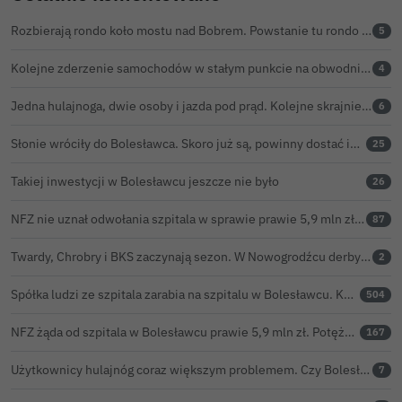
Rozbierają rondo koło mostu nad Bobrem. Powstanie tu rondo turbinowe
5
Kolejne zderzenie samochodów w stałym punkcie na obwodnicy Bolesławca
4
Jedna hulajnoga, dwie osoby i jazda pod prąd. Kolejne skrajnie nieodpowiedzialne zachowanie na ulicach Bolesławca
6
Słonie wróciły do Bolesławca. Skoro już są, powinny dostać imiona?
25
Takiej inwestycji w Bolesławcu jeszcze nie było
26
NFZ nie uznał odwołania szpitala w sprawie prawie 5,9 mln zł. Barczyk: rozważamy sąd
87
Twardy, Chrobry i BKS zaczynają sezon. W Nowogrodźcu derby i pomoc dla Jakuba w powrocie do zdrowia
2
Spółka ludzi ze szpitala zarabia na szpitalu w Bolesławcu. Kwoty pozostają tajne
504
NFZ żąda od szpitala w Bolesławcu prawie 5,9 mln zł. Potężny cios po kontroli rozliczeń
167
Użytkownicy hulajnóg coraz większym problemem. Czy Bolesławiec powinien pójść śladem Gniezna?
7