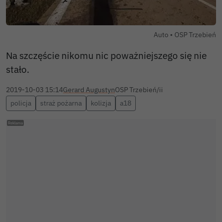
Autor zdjęcia:
Auto •
OSP Trzebień
Na szczęście nikomu nic poważniejszego się nie
stało.
2019-10-03 15:14
Gerard Augustyn
OSP Trzebień/ii
policja
straż pożarna
kolizja
a18