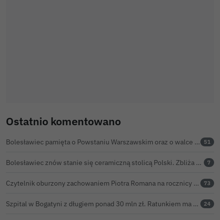
Ostatnio komentowano
Bolesławiec pamięta o Powstaniu Warszawskim oraz o walce powstańców z faszyzmem
51
Bolesławiec znów stanie się ceramiczną stolicą Polski. Zbliża się 32. Święto Ceramiki
7
Czytelnik oburzony zachowaniem Piotra Romana na rocznicy prezydentury Karola Nawrockiego. Obejrzeliśmy nagranie
73
Szpital w Bogatyni z długiem ponad 30 mln zł. Ratunkiem ma być połączenie z Bolesławcem
24