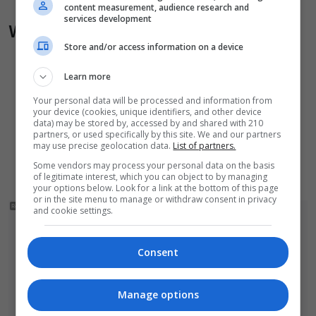
content measurement, audience research and
services development
Wiadomości pokrewne
Store and/or access information on a device
Czytelnik nagrał niebezpieczne zachowanie
Learn more
przy przejściu dla pieszych w Bolesławcu
Chciała pomóc koleżance. Ukradła tablice z...
Your personal data will be processed and information from
your device (cookies, unique identifiers, and other device
niewłaściwego samochodu
data) may be stored by, accessed by and shared with 210
partners, or used specifically by this site. We and our partners
Nocny pożar domu pod Bolesławcem.
may use precise geolocation data.
List of partners.
Budynek z bali niemal doszczętnie spłonął
Some vendors may process your personal data on the basis
of legitimate interest, which you can object to by managing
your options below. Look for a link at the bottom of this page
or in the site menu to manage or withdraw consent in privacy
and cookie settings.
Consent
Manage options