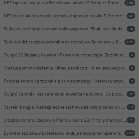
NFZ żąda od szpitala w Bolesławcu prawie 5,9 mln zł. Potężny cios po kontroli rozliczeń
158
NFZ nie uznał odwołania szpitala w sprawie prawie 5,9 mln zł. Barczyk: rozważamy sąd
62
Policyjny pościg za czarnym Volkswagenem. Finał, po kilkudziesięciu kilometrach, w rowie. Wideo
16
Spółka ludzi ze szpitala zarabia na szpitalu w Bolesławcu. Kwoty pozostają tajne
497
Święto 10 Brygady Kawalerii Pancernej rozpoczęte. Za żołnierzami pierwszy dzień uroczystości
5
Chciała pomóc koleżance. Ukradła tablice z... niewłaściwego samochodu
4
Podczas kontroli przyznał się do wszystkiego. Kierowca natychmiast stracił prawo jazdy
3
Święto Ceramiki bez ceremonii otwarcia na dworcu. Co z obietnicą prezydenta Bolesławca?
37
Czytelnik nagrał niebezpieczne zachowanie przy przejściu dla pieszych w Bolesławcu
13
Urząd po kontroli zapory w Pilchowicach: 23,47 tony martwych ryb i zawiadomienie do prokuratury
11
Dyrektor szpitala w Bolesławcu buduje medyczne imperium. „Gazeta Wyborcza” opisuje jego działalność w całej Polsce
127