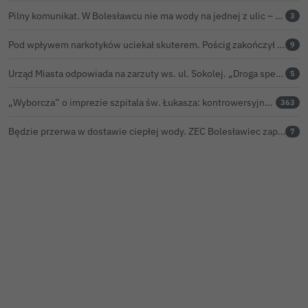
Pilny komunikat. W Bolesławcu nie ma wody na jednej z ulic – trwa usuwanie awarii
3
Pod wpływem narkotyków uciekał skuterem. Pościg zakończył w polu kukurydzy
9
Urząd Miasta odpowiada na zarzuty ws. ul. Sokolej. „Droga spełnia wszystkie normy”
5
„Wyborcza” o imprezie szpitala św. Łukasza: kontrowersyjna gala dla pracowników
363
Będzie przerwa w dostawie ciepłej wody. ZEC Bolesławiec zapowiada prace remontowe
7