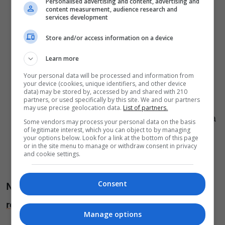
Personalised advertising and content, advertising and
posiadasz wykształcenie inżynierskie
content measurement, audience research and
services development
mechaniczne (budowa maszyn, automatyka,
Store and/or access information on a device
mechanika, mechatronika, elektryka lub
pokrewne),
Learn more
potrafisz organizować i nadzorować pracę
Your personal data will be processed and information from
your device (cookies, unique identifiers, and other device
podległych pracowników,
data) may be stored by, accessed by and shared with 210
partners, or used specifically by this site. We and our partners
bardzo dobrze organizujesz swój czas pracy;
may use precise geolocation data.
List of partners.
motywacja i zaangażowanie w pracę to Twoja
Some vendors may process your personal data on the basis
of legitimate interest, which you can object to by managing
silna strona;
your options below. Look for a link at the bottom of this page
or in the site menu to manage or withdraw consent in privacy
cechuje Cię skrupulatność, rzetelność
and cookie settings.
i odpowiedzialność.
Consent
NIE ZWLEKAJ! APLIKUJ
rekrutacja@goldbeck.pl
Manage options