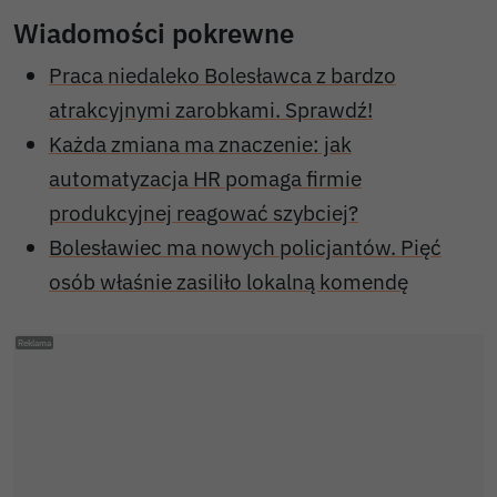
Wiadomości pokrewne
Praca niedaleko Bolesławca z bardzo
atrakcyjnymi zarobkami. Sprawdź!
Każda zmiana ma znaczenie: jak
automatyzacja HR pomaga firmie
produkcyjnej reagować szybciej?
Bolesławiec ma nowych policjantów. Pięć
osób właśnie zasiliło lokalną komendę