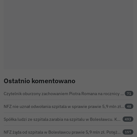
Ostatnio komentowano
Czytelnik oburzony zachowaniem Piotra Romana na rocznicy prezydentury Karola Nawrockiego. Obejrzeliśmy nagranie
71
NFZ nie uznał odwołania szpitala w sprawie prawie 5,9 mln zł. Barczyk: rozważamy sąd
48
Spółka ludzi ze szpitala zarabia na szpitalu w Bolesławcu. Kwoty pozostają tajne
493
NFZ żąda od szpitala w Bolesławcu prawie 5,9 mln zł. Potężny cios po kontroli rozliczeń
157