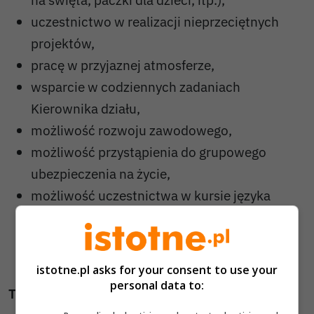
uczestnictwo w realizacji nieprzeciętnych
projektów,
pracę w przyjaznej atmosferze,
wsparcie w codziennych zadaniach
Kierownika działu,
możliwość rozwoju zawodowego,
możliwość przystąpienia do grupowego
ubezpieczenia na życie,
możliwość uczestnictwa w kursie języka
niemieckiego,
pracę w stabilnych godzinach,
spotkania i wyjazdy integracyjne.
istotne.pl asks for your consent to use your
personal data to:
Ta praca jest dla Ciebie, jeśli: