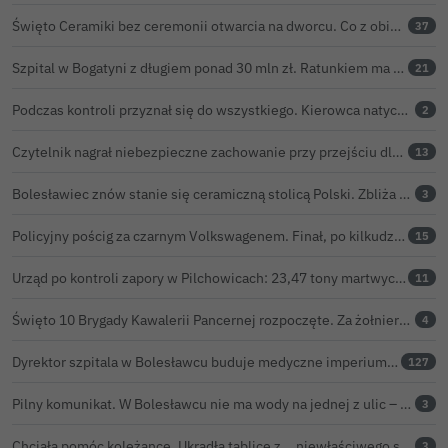
Święto Ceramiki bez ceremonii otwarcia na dworcu. Co z obietnicą prezydenta Bolesławca?
37
Szpital w Bogatyni z długiem ponad 30 mln zł. Ratunkiem ma być połączenie z Bolesławcem
21
Podczas kontroli przyznał się do wszystkiego. Kierowca natychmiast stracił prawo jazdy
2
Czytelnik nagrał niebezpieczne zachowanie przy przejściu dla pieszych w Bolesławcu
13
Bolesławiec znów stanie się ceramiczną stolicą Polski. Zbliża się 32. Święto Ceramiki
3
Policyjny pościg za czarnym Volkswagenem. Finał, po kilkudziesięciu kilometrach, w rowie. Wideo
15
Urząd po kontroli zapory w Pilchowicach: 23,47 tony martwych ryb i zawiadomienie do prokuratury
11
Święto 10 Brygady Kawalerii Pancernej rozpoczęte. Za żołnierzami pierwszy dzień uroczystości
4
Dyrektor szpitala w Bolesławcu buduje medyczne imperium. „Gazeta Wyborcza” opisuje jego działalność w całej Polsce
127
Pilny komunikat. W Bolesławcu nie ma wody na jednej z ulic – trwa usuwanie awarii
3
Chciała pomóc koleżance. Ukradła tablice z... niewłaściwego samochodu
3