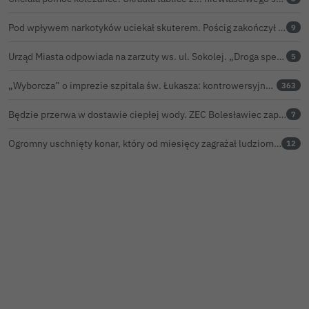
Pod wpływem narkotyków uciekał skuterem. Pościg zakończył w polu kukurydzy
9
Urząd Miasta odpowiada na zarzuty ws. ul. Sokolej. „Droga spełnia wszystkie normy”
5
„Wyborcza” o imprezie szpitala św. Łukasza: kontrowersyjna gala dla pracowników
363
Będzie przerwa w dostawie ciepłej wody. ZEC Bolesławiec zapowiada prace remontowe
7
Ogromny uschnięty konar, który od miesięcy zagrażał ludziom w Bolesławcu, wycięty
12