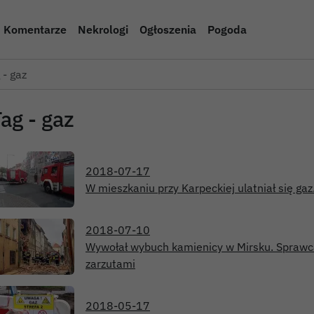
Komentarze
Nekrologi
Ogłoszenia
Pogoda
 - gaz
ag - gaz
2018-07-17
W mieszkaniu przy Karpeckiej ulatniał się gaz
2018-07-10
Wywołał wybuch kamienicy w Mirsku. Sprawca
zarzutami
2018-05-17