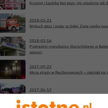
Kruszyn i Łaziska bez gazu, nie wiadomo jak 
2018-03-21
Wybuch gazu i pożar w Osłej. Dwie osoby po
2018-02-16
Przerażeni mieszkańcy Starzyńskiego w Bole
pomoc!
2017-09-23
Akcja straży w Raciborowicach – ulatniał się 
2017-06-19
Akcja straży koło stadionu. Ulatnia się gaz