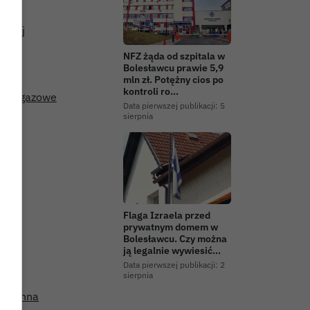
skiej
NFZ żąda od szpitala w
Bolesławcu prawie 5,9
mln zł. Potężny cios po
kontroli ro…
acje gazowe
Data pierwszej publikacji:
5
sierpnia
Flaga Izraela przed
prywatnym domem w
Bolesławcu. Czy można
ją legalnie wywiesić…
Data pierwszej publikacji:
2
sierpnia
ba ranna