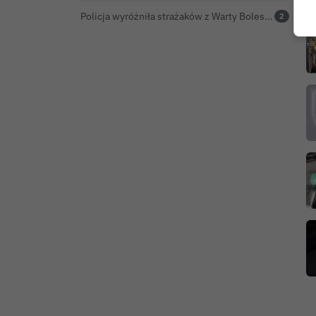
Policja wyróżniła strażaków z Warty Bolesławieckiej. To efekt nocnej akcji, która zakończyła się sukcesem
2