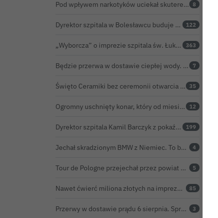
Pod wpływem narkotyków uciekał skuterem. Pościg zakończył w polu kukurydzy
8
Dyrektor szpitala w Bolesławcu buduje medyczne imperium. „Gazeta Wyborcza” opisuje jego działalność w całej Polsce
122
„Wyborcza” o imprezie szpitala św. Łukasza: kontrowersyjna gala dla pracowników
363
Będzie przerwa w dostawie ciepłej wody. ZEC Bolesławiec zapowiada prace remontowe
7
Święto Ceramiki bez ceremonii otwarcia na dworcu. Co z obietnicą prezydenta Bolesławca?
35
Ogromny uschnięty konar, który od miesięcy zagrażał ludziom w Bolesławcu, wycięty
12
Dyrektor szpitala Kamil Barczyk z pokaźnym majątkiem
199
Jechał skradzionym BMW z Niemiec. To był dopiero początek problemów 33-latka
4
Tour de Pologne przejechał przez powiat bolesławiecki. Zobacz wideo z Zebrzydowej
5
Nawet ćwierć miliona złotych na imprezę restauratora. BOK nie chce ujawnić kosztów przed Świętem Ceramiki
85
Przerwy w dostawie prądu 6 sierpnia. Sprawdź, czy wyłączenia obejmą Twoją miejscowość
3