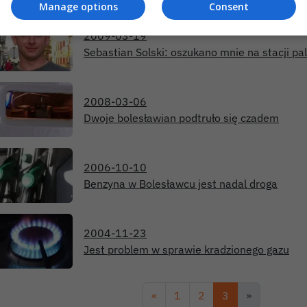
Manage options
Consent
2009-03-19
Sebastian Solski: oszukano mnie na stacji pa
2008-03-06
Dwoje bolesławian podtruło się czadem
2006-10-10
Benzyna w Bolesławcu jest nadal droga
2004-11-23
Jest problem w sprawie kradzionego gazu
«
1
2
3
»