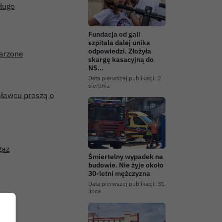
długo
Fundacja od gali
szpitala dalej unika
odpowiedzi. Złożyła
parzone
skargę kasacyjną do
NS…
Data pierwszej publikacji:
2
sierpnia
sławcu proszą o
gaz
Śmiertelny wypadek na
budowie. Nie żyje około
30-letni mężczyzna
Data pierwszej publikacji:
31
lipca