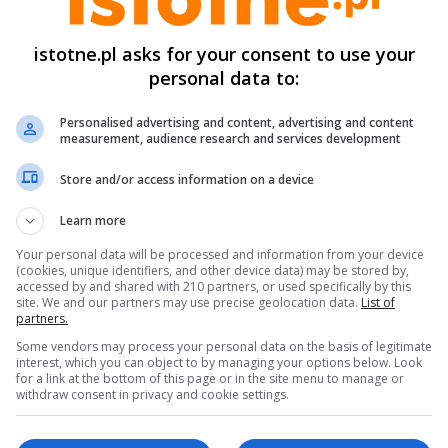
2016-02-19
Ewakuacja uczniów ze szkoły na Komuny Pary
istotne.pl asks for your consent to use your
personal data to:
2015-09-21
Personalised advertising and content, advertising and content
measurement, audience research and services development
Uwaga! Sprawdzane będą urządzenia i instal
Store and/or access information on a device
2015-07-07
Learn more
Wyciek gazu w dużej firmie w Nowogrodźcu
Your personal data will be processed and information from your device
(cookies, unique identifiers, and other device data) may be stored by,
accessed by and shared with 210 partners, or used specifically by this
site. We and our partners may use precise geolocation data.
List of
2014-01-23
partners.
Wybuch przy ul. Prusa. Gdzie była karetka?
Some vendors may process your personal data on the basis of legitimate
interest, which you can object to by managing your options below. Look
for a link at the bottom of this page or in the site menu to manage or
withdraw consent in privacy and cookie settings.
2013-04-10
Eksplozja gazu przy Daszyńskiego, jedna oso