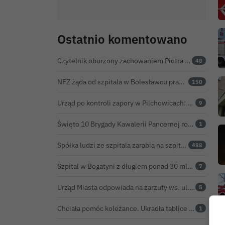
Ostatnio komentowano
Czytelnik oburzony zachowaniem Piotra Romana na rocznicy prezydentury Karola Nawrockiego. Obejrzeliśmy nagranie
48
NFZ żąda od szpitala w Bolesławcu prawie 5,9 mln zł. Potężny cios po kontroli rozliczeń
150
Urząd po kontroli zapory w Pilchowicach: 23,47 tony martwych ryb i zawiadomienie do prokuratury
9
Święto 10 Brygady Kawalerii Pancernej rozpoczęte. Za żołnierzami pierwszy dzień uroczystości
1
Spółka ludzi ze szpitala zarabia na szpitalu w Bolesławcu. Kwoty pozostają tajne
488
Szpital w Bogatyni z długiem ponad 30 mln zł. Ratunkiem ma być połączenie z Bolesławcem
7
Urząd Miasta odpowiada na zarzuty ws. ul. Sokolej. „Droga spełnia wszystkie normy”
5
Chciała pomóc koleżance. Ukradła tablice z... niewłaściwego samochodu
1