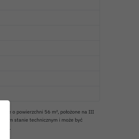
anie o powierzchni 56 m², położone na III
dobrym stanie technicznym i może być
ontu.