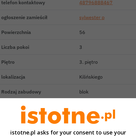
telefon kontaktowy
48796888467
ogłoszenie zamieścił
sylwester p
Powierzchnia
56
Liczba pokoi
3
Piętro
3. piętro
lokalizacja
Kilińskiego
Rodzaj zabudowy
blok
aluch Nieruchomości prezentuje na sprzedaż słoneczne mieszk
iętrze czteropiętrowego budynku w Bolesławcu. Lokal jest w 
amieszkany bez konieczności przeprowadzania większego rem
istotne.pl asks for your consent to use your
ieszkanie ma funkcjonalny układ pomieszczeń i składa się z :