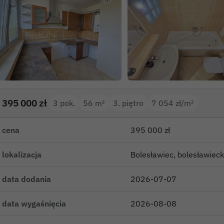
395 000 zł
3 pok.
56 m²
3. piętro
7 054 zł/m²
cena
395 000 zł
lokalizacja
Bolesławiec, bolesławie
data dodania
2026-07-07
data wygaśnięcia
2026-08-08