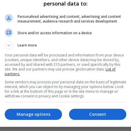
personal data to:
okój dzienny z wyjściem na loggię,
stawny pokój z szafą w zabudowie,
Personalised advertising and content, advertising and content
ypialnia,
measurement, audience research and services development
ddzielna, widna kuchnia,
Store and/or access information on a device
azienka z wanną,
rzedpokój.
Learn more
ieszkanie jest ogrzewane z sieci miejskiej. Do lokalu przyn
Your personal data will be processed and information from your device
ferty może być ogród działkowy znajdujący się tuż za budynki
(cookies, unique identifiers, and other device data) may be stored by,
accessed by and shared with 210 partners, or used specifically by this
udynek znajduje się w spokojnej części miasta. W pobliżu dos
site. We and our partners may use precise geolocation data.
List of
lementy infrastruktury miejskiej.
partners.
Some vendors may process your personal data on the basis of legitimate
apraszamy do kontaktu.
interest, which you can object to by managing your options below. Look
for a link at the bottom of this page or in the site menu to manage or
ylwester Paluch 796 888 467
withdraw consent in privacy and cookie settings.
ALUCH NIERUCHOMOŚCI ul. Mickiewicza 12 ( I piętro ) Bolesł
głoszenie ma charakter wyłącznie informacyjny i nie stanowi o
Manage options
Consent
ywilnego.