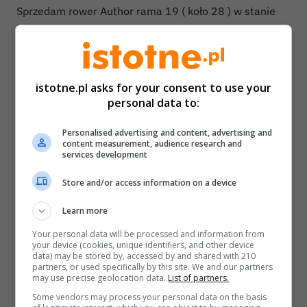
Sprzedam rower Author rama 19 ( koło 28 ) w stanie
bardzo dobrym .
Do roweru dokupiony dodatkowy osprzęt , błotniki
,lampki ,dzwonek , pompka ,zapięcie do roweru U – lock
.
istotne.pl asks for your consent to use your
Rower nie wymaga dodatkowego wkładu finansowego (
personal data to:
ew naoliwić łańcuch rower używany bardzo rzadko tylko
Personalised advertising and content, advertising and
się kurzy dlatego sprzedaje . Do roweru dodaję
content measurement, audience research and
dokumentację kupna roweru gdzie jest wpisany nr
services development
ramy dzięki temu kupujący ma pewność ,że rower nie
Store and/or access information on a device
został skradziony .
.Odbiór tylko osobisty .
Learn more
Your personal data will be processed and information from
your device (cookies, unique identifiers, and other device
data) may be stored by, accessed by and shared with 210
partners, or used specifically by this site. We and our partners
may use precise geolocation data.
List of partners.
Some vendors may process your personal data on the basis