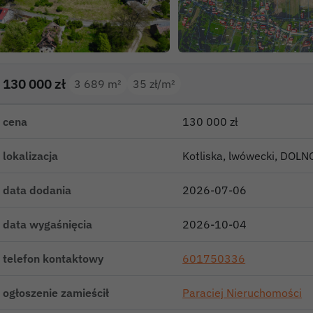
130 000 zł
3 689 m²
35 zł/m²
cena
130 000 zł
lokalizacja
Kotliska, lwówecki, DOL
data dodania
2026-07-06
data wygaśnięcia
2026-10-04
telefon kontaktowy
601750336
ogłoszenie zamieścił
Paraciej Nieruchomości