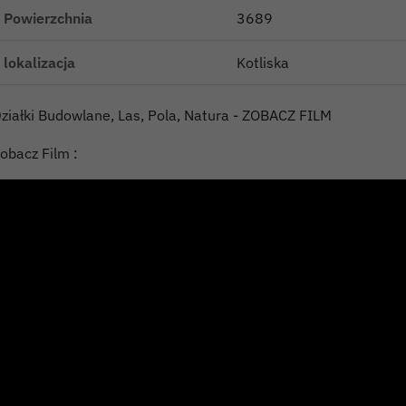
Powierzchnia
3689
lokalizacja
Kotliska
ziałki Budowlane, Las, Pola, Natura - ZOBACZ FILM
obacz Film :