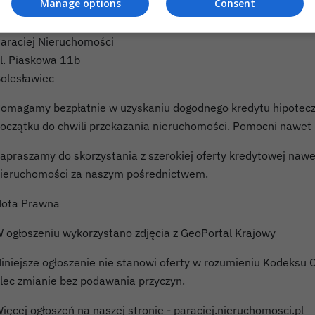
Manage options
Consent
.. bo zasługujesz na więcej
araciej Nieruchomości
l. Piaskowa 11b
olesławiec
omagamy bezpłatnie w uzyskaniu dogodnego kredytu hipote
oczątku do chwili przekazania nieruchomości. Pomocni nawet 
apraszamy do skorzystania z szerokiej oferty kredytowej nawe
ieruchomości za naszym pośrednictwem.
ota Prawna
 ogłoszeniu wykorzystano zdjęcia z GeoPortal Krajowy
iniejsze ogłoszenie nie stanowi oferty w rozumieniu Kodeksu 
lec zmianie bez podawania przyczyn.
ięcej ogłoszeń na naszej stronie - paraciej.nieruchomosci.pl