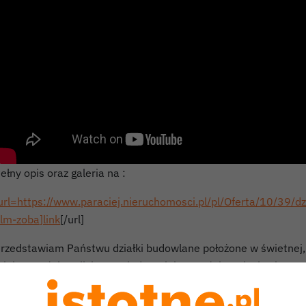
ełny opis oraz galeria na :
url=https://www.paraciej.nieruchomosci.pl/pl/Oferta/10/39/d
ilm-zoba]link
[/url]
rzedstawiam Państwu działki budowlane położone w świetnej, b
iejscowości Kotliska pomiędzy miejscowością Bolesławiec a 
ą to idealne nieruchomości dla osób lubiących ciszę, spokój o