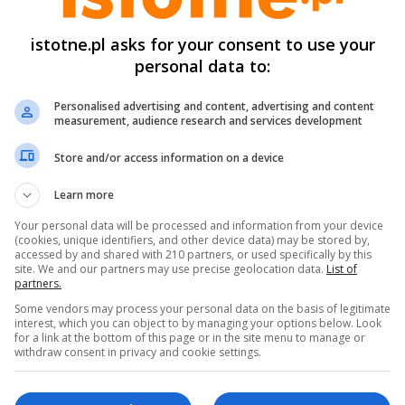
ardzo duże powierzchnie to :
istotne.pl asks for your consent to use your
 3 689 m2
personal data to:
 3 076 m2
Personalised advertising and content, advertising and content
measurement, audience research and services development
est to idealne miejsce na wybudowanie wymarzonego domu.
Store and/or access information on a device
 okolica to łąki, pola i lasy
 bardzo znikomy ruch uliczny
Learn more
ziałki w miejscowym planie zagospodarowania przestrzenneg
Your personal data will be processed and information from your device
(cookies, unique identifiers, and other device data) may be stored by,
wobodnej zabudowy mieszkaniowej. Media na granicy działek.
accessed by and shared with 210 partners, or used specifically by this
site. We and our partners may use precise geolocation data.
List of
ena : 130 000 zł / działkę
partners.
Some vendors may process your personal data on the basis of legitimate
apraszamy do rezerwacji terminów prezentacji:
interest, which you can object to by managing your options below. Look
for a link at the bottom of this page or in the site menu to manage or
withdraw consent in privacy and cookie settings.
arek Paraciej
01 750 336 , 601 750 337