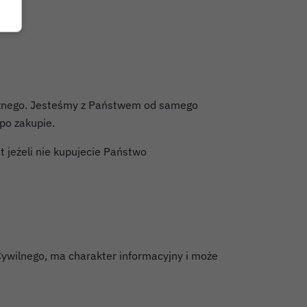
cznego. Jesteśmy z Państwem od samego
po zakupie.
t jeżeli nie kupujecie Państwo
Cywilnego, ma charakter informacyjny i może