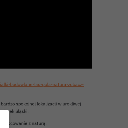
zialki-budowlane-las-pola-natura-zobacz-
ardzo spokojnej lokalizacji w urokliwej
Lwówek Śląski.
raz obcowanie z naturą.