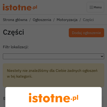
Menu
Strona główna
Ogłoszenia
Motoryzacja
Części
Części
Dodaj ogłoszenie
Filtr lokalizacji:
Niestety nie znaleźliśmy dla Ciebie żadnych ogłoszeń
w tej kategorii.