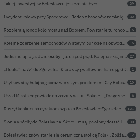
Takiej inwestycji w Bolesławcu jeszcze nie było
29
Incydent kałowy przy Spacerowej. Jeden z basenów zamknięty do odwołania
32
Rozbierają rondo koło mostu nad Bobrem. Powstanie tu rondo turbinowe
6
Kolejne zderzenie samochodów w stałym punkcie na obwodnicy Bolesławca
16
Jedna hulajnoga, dwie osoby i jazda pod prąd. Kolejne skrajnie nieodpowiedzialne zachowanie na ulicach Bolesławca
27
„Hopka” na A4 do Zgorzelca. Kierowcy gwałtownie hamują, GDDKiA wyjaśnia, skąd problem
1
Użytkownicy hulajnóg coraz większym problemem. Czy Bolesławiec powinien pójść śladem Gniezna?
10
Urząd Miasta odpowiada na zarzuty ws. ul. Sokolej. „Droga spełnia wszystkie normy”
6
Ruszył konkurs na dyrektora szpitala Bolesławiec-Zgorzelec. Rozstrzygnięcie już w czerwcu?
121
Słonie wróciły do Bolesławca. Skoro już są, powinny dostać imiona?
30
Bolesławiec znów stanie się ceramiczną stolicą Polski. Zbliża się 32. Święto Ceramiki
12