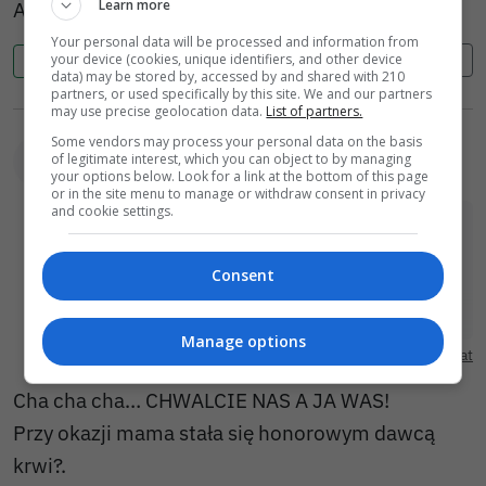
A jak nazywają się ci co rozbrajającą nasz kraj?
Learn more
Your personal data will be processed and information from
your device (cookies, unique identifiers, and other device
Cytuj
Zgłoś
0
0
data) may be stored by, accessed by and shared with 210
partners, or used specifically by this site. We and our partners
may use precise geolocation data.
List of partners.
Some vendors may process your personal data on the basis
of legitimate interest, which you can object to by managing
anonim (AN0ZYz)
2026-07-07 09:32
your options below. Look for a link at the bottom of this page
or in the site menu to manage or withdraw consent in privacy
and cookie settings.
anonim (ej7jby) napisał(a):
Barczyk ma poparcie większości Boleslawian za
Consent
to co zrobił w naszej służbie zdrowia.
Rozmawiam z ludźmi i jest powszechna taka
opinia. Np. Mama skorzystała z pięciu
Manage options
Pokaż cytat
programów profilaktycznych; udarowego
mamografi, raka szyjki macicy HPV, osteoporozy
Cha cha cha… CHWALCIE NAS A JA WAS!
i kardiologicznego. Ja z dwóch. Do wszystkich
Przy okazji mama stała się honorowym dawcą
zostaliśmy zaproszeni. Kazdy program to 3 –
krwi?.
4wizyty, badania laboratoryjne i obrazowe.