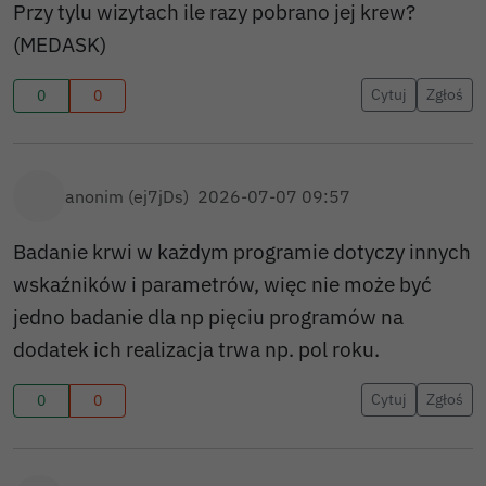
Przy tylu wizytach ile razy pobrano jej krew?
Spotkalismy, sporo ludzi spoza Bolesławca,
nawet z ok. Wroclawia, byli w szoku. Personel
(MEDASK)
usłużny, wzorowa organizacja. Przychodnie na
Jeleniogórskiej, Starzyńskiego, 1Maja to obiekty
Cytuj
Zgłoś
0
0
nowoczesne, czyste, toalety przystosowane dla
niepelnosprawnych. W stosunku do tego co było
jeszcze 3 – 4 lata temu to kosmos.
anonim (ej7jDs)
2026-07-07 09:57
Badanie krwi w każdym programie dotyczy innych
wskaźników i parametrów, więc nie może być
jedno badanie dla np pięciu programów na
dodatek ich realizacja trwa np. pol roku.
Cytuj
Zgłoś
0
0