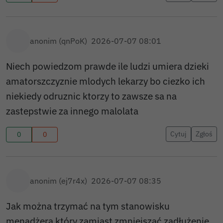
anonim (qnPoK)
2026-07-07 08:01
Niech powiedzom prawde ile ludzi umiera dzieki
amatorszczyznie mlodych lekarzy bo ciezko ich
niekiedy odruznic ktorzy to zawsze sa na
zastepstwie za innego malolata
Cytuj
Zgłoś
0
0
anonim (ej7r4x)
2026-07-07 08:35
Jak można trzymać na tym stanowisku
menadżera który zamiast zmniejszać zadłużenie