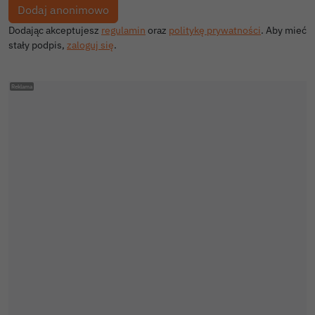
Dodając akceptujesz
regulamin
oraz
politykę prywatności
. Aby mieć
stały podpis,
zaloguj się
.