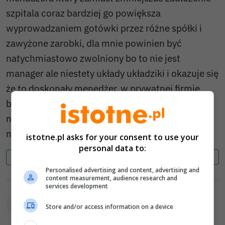
szpitala coraz bardziej go powiększa
wyprowadzaniem gotówki przez różne spółki i
zawyżone zarobki, dla mnie powinien być
natychmiastowo zwolniony bo to nie jest
manager ale niestety układy układziki i okazuje się
że to doskonały menedżer, w prywatnej firmie
bardzo szybko by były zwolniony ale niestety w
naszym państwie tacy ludzie zbierają oklaski bo
mydlą ludziom oczy.
istotne.pl asks for your consent to use your
personal data to:
Cytuj
Zgłoś
0
0
Personalised advertising and content, advertising and
content measurement, audience research and
services development
anonim (A54r5S)
2026-07-07 08:41
Store and/or access information on a device