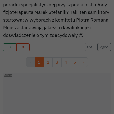
poradni specjalistycznej przy szpitalu jest młody
fizjoterapeuta Marek Stefanik? Tak, ten sam który
startował w wyborach z komitetu Piotra Romana.
Mnie zastanawiają jakież to kwalifikacje i
doświadczenie o tym zdecydowały 😉
Cytuj
Zgłoś
0
0
«
1
2
3
4
5
»