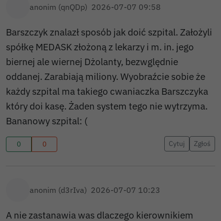
anonim (qnQDp)
2026-07-07 09:58
Barszczyk znalazł sposób jak doić szpital. Założyli
spółkę MEDASK złożoną z lekarzy i m. in. jego
biernej ale wiernej Dżolanty, bezwględnie
oddanej. Zarabiają miliony. Wyobraźcie sobie że
każdy szpital ma takiego cwaniaczka Barszczyka
który doi kasę. Żaden system tego nie wytrzyma.
Bananowy szpital: (
Cytuj
Zgłoś
0
0
anonim (d3rIva)
2026-07-07 10:23
A nie zastanawia was dlaczego kierownikiem