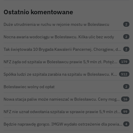
Ostatnio komentowane
Duże utrudnienia w ruchu w rejonie mostu w Bolesławcu
2
Nocna awaria wodociągu w Bolesławcu. Kilka ulic bez wody
2
Tak świętowała 10 Brygada Kawalerii Pancernej. Chorągiew, defilada i pokaz lotniczy
2
NFZ żąda od szpitala w Bolesławcu prawie 5,9 mln zł. Potężny cios po kontroli rozliczeń
179
Spółka ludzi ze szpitala zarabia na szpitalu w Bolesławcu. Kwoty pozostają tajne
512
Bolesławiec wolny od opłat
2
Nowa stacja paliw może namieszać w Bolesławcu. Ceny mogą być niższe nawet o 30 groszy na litrze
16
NFZ nie uznał odwołania szpitala w sprawie prawie 5,9 mln zł. Barczyk: rozważamy sąd
99
Będzie naprawdę gorąco. IMGW wydało ostrzeżenie dla powiatu bolesławieckiego
4