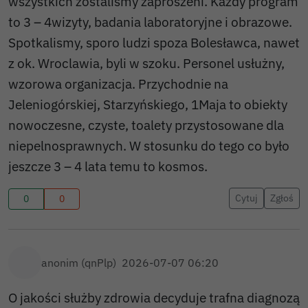
wszystkich zostaliśmy zaproszeni. Kazdy program
to 3 – 4wizyty, badania laboratoryjne i obrazowe.
Spotkalismy, sporo ludzi spoza Bolesławca, nawet
z ok. Wroclawia, byli w szoku. Personel usłużny,
wzorowa organizacja. Przychodnie na
Jeleniogórskiej, Starzyńskiego, 1Maja to obiekty
nowoczesne, czyste, toalety przystosowane dla
niepelnosprawnych. W stosunku do tego co było
jeszcze 3 – 4 lata temu to kosmos.
Cytuj
Zgłoś
0
0
anonim (qnPlp)
2026-07-07 06:20
O jakości służby zdrowia decyduje trafna diagnozą