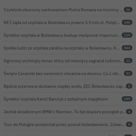
Czytelnik oburzony zachowaniem Piotra Romana na rocznicy prezydentury Karola Nawrockiego. Obejrzeliśmy nagranie
16
NFZ żąda od szpitala w Bolesławcu prawie 5,9 mln zł. Potężny cios po kontroli rozliczeń
140
Dyrektor szpitala w Bolesławcu buduje medyczne imperium. „Gazeta Wyborcza” opisuje jego działalność w całej Polsce
119
Spółka ludzi ze szpitala zarabia na szpitalu w Bolesławcu. Kwoty pozostają tajne
484
Ogromny uschnięty konar, który od miesięcy zagrażał ludziom w Bolesławcu, wycięty
12
Święto Ceramiki bez ceremonii otwarcia na dworcu. Co z obietnicą prezydenta Bolesławca?
31
Będzie przerwa w dostawie ciepłej wody. ZEC Bolesławiec zapowiada prace remontowe
5
Dyrektor szpitala Kamil Barczyk z pokaźnym majątkiem
199
Jechał skradzionym BMW z Niemiec. To był dopiero początek problemów 33-latka
4
Tour de Pologne przejechał przez powiat bolesławiecki. Zobacz wideo z Zebrzydowej
5