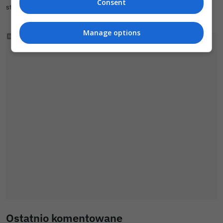
Consent
stały podpis,
zaloguj się
.
Manage options
Ostatnio komentowane