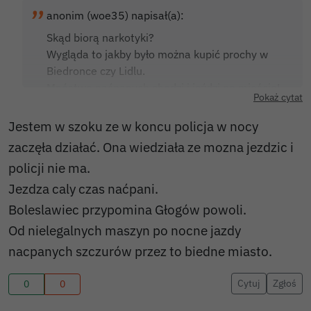
anonim (woe35) napisał(a):
Skąd biorą narkotyki?
Wygląda to jakby było można kupić prochy w
Biedronce czy Lidlu.
Mnóstwo naćpanych chodzi i jeździ po mieście!
Pokaż cytat
Jestem w szoku ze w koncu policja w nocy
zaczęła działać. Ona wiedziała ze mozna jezdzic i
policji nie ma.
Jezdza caly czas naćpani.
Boleslawiec przypomina Głogów powoli.
Od nielegalnych maszyn po nocne jazdy
nacpanych szczurów przez to biedne miasto.
Cytuj
Zgłoś
0
0