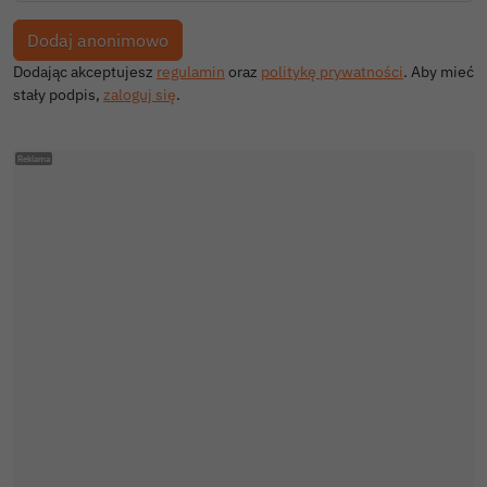
Dodając akceptujesz
regulamin
oraz
politykę prywatności
. Aby mieć
stały podpis,
zaloguj się
.