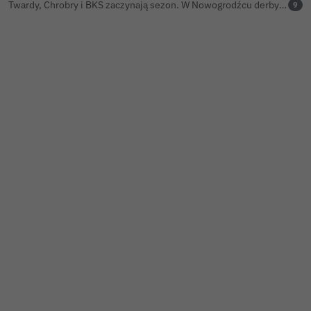
Twardy, Chrobry i BKS zaczynają sezon. W Nowogrodźcu derby i pomoc dla Jakuba w powrocie do zdrowia
9