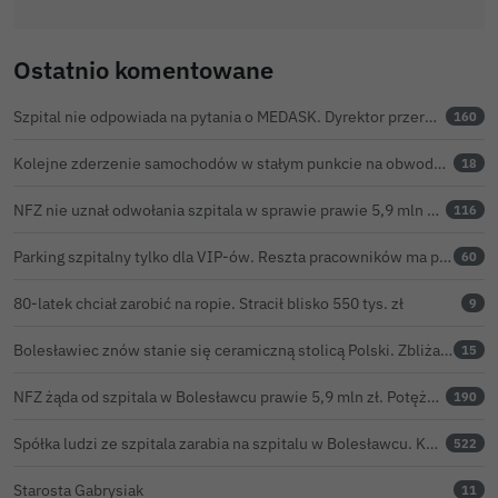
Ostatnio komentowane
Szpital nie odpowiada na pytania o MEDASK. Dyrektor przerwał temat podczas konferencji o inwestycjach
160
Kolejne zderzenie samochodów w stałym punkcie na obwodnicy Bolesławca
18
NFZ nie uznał odwołania szpitala w sprawie prawie 5,9 mln zł. Barczyk: rozważamy sąd
116
Parking szpitalny tylko dla VIP-ów. Reszta pracowników ma parkować na bazarze
60
80-latek chciał zarobić na ropie. Stracił blisko 550 tys. zł
9
Bolesławiec znów stanie się ceramiczną stolicą Polski. Zbliża się 32. Święto Ceramiki
15
NFZ żąda od szpitala w Bolesławcu prawie 5,9 mln zł. Potężny cios po kontroli rozliczeń
190
Spółka ludzi ze szpitala zarabia na szpitalu w Bolesławcu. Kwoty pozostają tajne
522
Starosta Gabrysiak
11