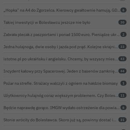
„Hopka” na A4 do Zgorzelca. Kierowcy gwałtownie hamują, GDDKiA wyjaśnia, skąd problem
6
Takiej inwestycji w Bolesławcu jeszcze nie było
30
Zabrała plecak z paszportami i ponad 1500 euro. Pieniądze ukryła w zaskakującym miejscu
2
Jedna hulajnoga, dwie osoby i jazda pod prąd. Kolejne skrajnie nieodpowiedzialne zachowanie na ulicach Bolesławca
33
istotne.pl po ukraińsku i angielsku. Chcemy, by wszyscy mieszkańcy żyli sprawami Bolesławca
43
Incydent kałowy przy Spacerowej. Jeden z basenów zamknięty do odwołania
44
Pożar na strefie. Strażacy walczyli z ogniem na hałdzie biomasy
1
Użytkownicy hulajnóg coraz większym problemem. Czy Bolesławiec powinien pójść śladem Gniezna?
11
Będzie naprawdę gorąco. IMGW wydało ostrzeżenie dla powiatu bolesławieckiego
6
Słonie wróciły do Bolesławca. Skoro już są, powinny dostać imiona?
31