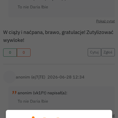
To nie Daria łbie
Pokaż cytat
W ciąży i naćpana, brawo, gratulacje! Zutylizować
wywloke!
Cytuj
Zgłoś
0
0
anonim (ej7jTE)
2026-06-28 12:34
anonim (vk1Ft) napisał(a):
To nie Daria łbie
Pokaż cytat