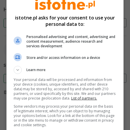
Haha a samochód czyj?
istotne.pl asks for your consent to use your
Cytuj
Zgłoś
0
0
personal data to:
Personalised advertising and content, advertising and
content measurement, audience research and
services development
anonim (elUXbl)
2026-06-28 13:19
Store and/or access information on a device
sygnaliści do działania
Learn more
Cytuj
Zgłoś
0
0
Your personal data will be processed and information from
your device (cookies, unique identifiers, and other device
data) may be stored by, accessed by and shared with 210
partners, or used specifically by this site. We and our partners
may use precise geolocation data.
List of partners.
Some vendors may process your personal data on the basis
of legitimate interest, which you can object to by managing
your options below. Look for a link at the bottom of this page
or in the site menu to manage or withdraw consent in privacy
and cookie settings.