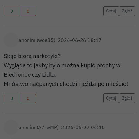
Cytuj
Zgłoś
0
0
anonim (woe35)
2026-06-26 18:47
Skąd biorą narkotyki?
Wygląda to jakby było można kupić prochy w
Biedronce czy Lidlu.
Mnóstwo naćpanych chodzi i jeździ po mieście!
Cytuj
Zgłoś
0
0
anonim (A7rwMP)
2026-06-27 06:15