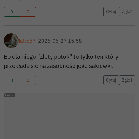
Cytuj
Zgłoś
0
0
falco57
2026-06-27 15:58
Bo dla niego ”złoty potok” to tylko ten który
przekłada się na zasobność jego sakiewki.
Cytuj
Zgłoś
0
0