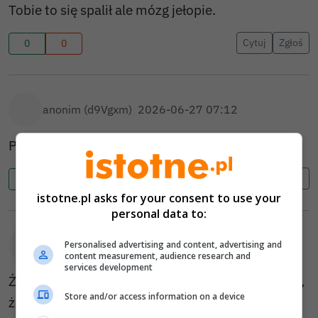
Tobie to się spalił ale mózg jełopie.
Cytuj
Zgłoś
0
0
anonim (d9Vgxm)
2026-06-27 07:12
Planeta płonie… tak muwio Iewaki
Cytuj
Zgłoś
0
0
istotne.pl asks for your consent to use your
personal data to:
anonim (qnPRY)
2026-06-27 11:34
Personalised advertising and content, advertising and
content measurement, audience research and
services development
Żadna planeta nie płonie, przyszło lato i mamy to,
Store and/or access information on a device
żadnego końca świata nie będzie, ktoś głupoty