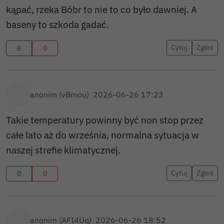
kąpać, rzeka Bóbr to nie to co było dawniej. A
baseny to szkoda gadać.
Cytuj
Zgłoś
0
0
anonim (vBmou)
2026-06-26 17:23
Takie temperatury powinny być non stop przez
całe lato aż do września, normalna sytuacja w
naszej strefie klimatycznej.
Cytuj
Zgłoś
0
0
anonim (AFI4Uq)
2026-06-26 18:52