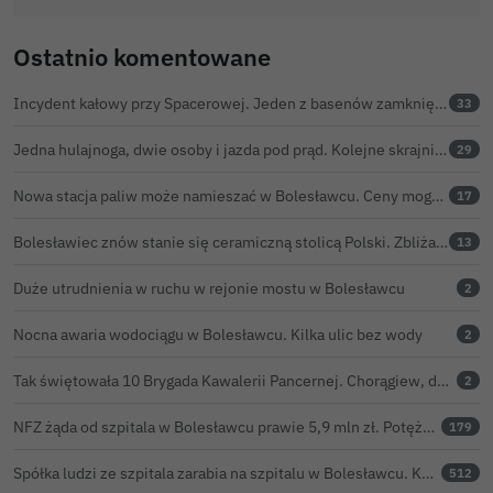
Ostatnio komentowane
Incydent kałowy przy Spacerowej. Jeden z basenów zamknięty do odwołania
33
Jedna hulajnoga, dwie osoby i jazda pod prąd. Kolejne skrajnie nieodpowiedzialne zachowanie na ulicach Bolesławca
29
Nowa stacja paliw może namieszać w Bolesławcu. Ceny mogą być niższe nawet o 30 groszy na litrze
17
Bolesławiec znów stanie się ceramiczną stolicą Polski. Zbliża się 32. Święto Ceramiki
13
Duże utrudnienia w ruchu w rejonie mostu w Bolesławcu
2
Nocna awaria wodociągu w Bolesławcu. Kilka ulic bez wody
2
Tak świętowała 10 Brygada Kawalerii Pancernej. Chorągiew, defilada i pokaz lotniczy
2
NFZ żąda od szpitala w Bolesławcu prawie 5,9 mln zł. Potężny cios po kontroli rozliczeń
179
Spółka ludzi ze szpitala zarabia na szpitalu w Bolesławcu. Kwoty pozostają tajne
512