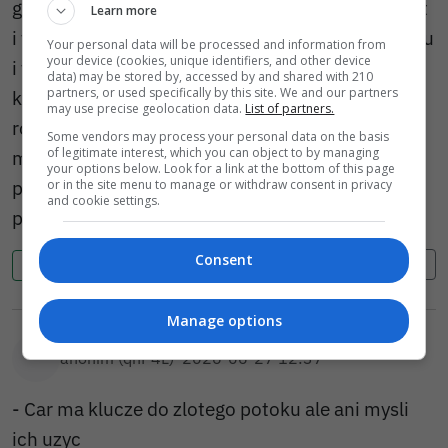
gada i pisze, że biblia o tym pisze. Jest taki klimat
Learn more
i trzeba to wytrzymać. Przyjdą następne pory roku
Your personal data will be processed and information from
your device (cookies, unique identifiers, and other device
i też będzie dobrze. Biblia dużo rzeczy pisze, bo
data) may be stored by, accessed by and shared with 210
partners, or used specifically by this site. We and our partners
ktoś to wymyślił tak samo bajki dla dzieci są
may use precise geolocation data.
List of partners.
różne, bo też ktoś to wymyśla i z bajek są jakieś
Some vendors may process your personal data on the basis
of legitimate interest, which you can object to by managing
morały. Więc cieszmy się z tej pięknej pogody,
your options below. Look for a link at the bottom of this page
przyjdą deszcze to też będziecie narzekać, że
or in the site menu to manage or withdraw consent in privacy
and cookie settings.
pada i pada.
Consent
Cytuj
Zgłoś
0
0
Manage options
anonim (qnP4L)
2026-06-27 12:37
- Car ma klucze do zlotego potoku ale ani mysli
ich uzyc