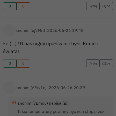
Cytuj
Zgłoś
0
0
anonim (ej7Mri)
2026-06-26 19:48
Ło (…) ! U nas nigdy upałów nie było. Kuniec
świata!
Cytuj
Zgłoś
0
0
anonim (AEry1e)
2026-06-26 20:39
anonim (vBmou) napisał(a):
Takie temperatury powinny być non stop przez