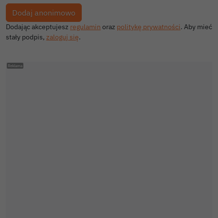
Dodając akceptujesz
regulamin
oraz
politykę prywatności
. Aby mieć
stały podpis,
zaloguj się
.