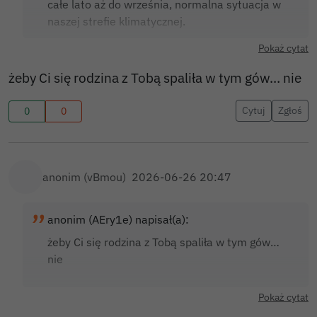
całe lato aż do września, normalna sytuacja w
naszej strefie klimatycznej.
Pokaż cytat
żeby Ci się rodzina z Tobą spaliła w tym gów… nie
Cytuj
Zgłoś
0
0
anonim (vBmou)
2026-06-26 20:47
anonim (AEry1e) napisał(a):
żeby Ci się rodzina z Tobą spaliła w tym gów…
nie
Pokaż cytat