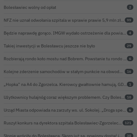
Bolesławiec wolny od opłat
2
NFZ nie uznał odwołania szpitala w sprawie prawie 5,9 mln zł. Barczyk: rozważamy sąd
99
Będzie naprawdę gorąco. IMGW wydało ostrzeżenie dla powiatu bolesławieckiego
4
Takiej inwestycji w Bolesławcu jeszcze nie było
29
Rozbierają rondo koło mostu nad Bobrem. Powstanie tu rondo turbinowe
6
Kolejne zderzenie samochodów w stałym punkcie na obwodnicy Bolesławca
16
„Hopka” na A4 do Zgorzelca. Kierowcy gwałtownie hamują, GDDKiA wyjaśnia, skąd problem
1
Użytkownicy hulajnóg coraz większym problemem. Czy Bolesławiec powinien pójść śladem Gniezna?
10
Urząd Miasta odpowiada na zarzuty ws. ul. Sokolej. „Droga spełnia wszystkie normy”
6
Ruszył konkurs na dyrektora szpitala Bolesławiec-Zgorzelec. Rozstrzygnięcie już w czerwcu?
121
Słonie wróciły do Bolesławca. Skoro już są, powinny dostać imiona?
30