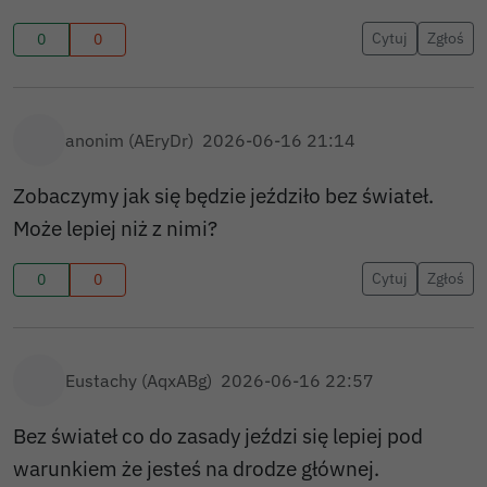
Cytuj
Zgłoś
0
0
anonim (AEryDr)
2026-06-16 21:14
Zobaczymy jak się będzie jeździło bez świateł.
Może lepiej niż z nimi?
Cytuj
Zgłoś
0
0
Eustachy (AqxABg)
2026-06-16 22:57
Bez świateł co do zasady jeździ się lepiej pod
warunkiem że jesteś na drodze głównej.