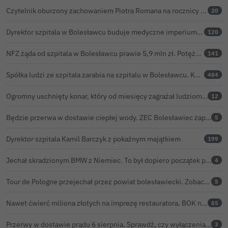
Czytelnik oburzony zachowaniem Piotra Romana na rocznicy prezydentury Karola Nawrockiego. Obejrzeliśmy nagranie
20
Dyrektor szpitala w Bolesławcu buduje medyczne imperium. „Gazeta Wyborcza” opisuje jego działalność w całej Polsce
120
NFZ żąda od szpitala w Bolesławcu prawie 5,9 mln zł. Potężny cios po kontroli rozliczeń
141
Spółka ludzi ze szpitala zarabia na szpitalu w Bolesławcu. Kwoty pozostają tajne
484
Ogromny uschnięty konar, który od miesięcy zagrażał ludziom w Bolesławcu, wycięty
12
Będzie przerwa w dostawie ciepłej wody. ZEC Bolesławiec zapowiada prace remontowe
5
Dyrektor szpitala Kamil Barczyk z pokaźnym majątkiem
199
Jechał skradzionym BMW z Niemiec. To był dopiero początek problemów 33-latka
4
Tour de Pologne przejechał przez powiat bolesławiecki. Zobacz wideo z Zebrzydowej
5
Nawet ćwierć miliona złotych na imprezę restauratora. BOK nie chce ujawnić kosztów przed Świętem Ceramiki
85
Przerwy w dostawie prądu 6 sierpnia. Sprawdź, czy wyłączenia obejmą Twoją miejscowość
3