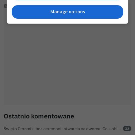
Manage options
Ostatnio komentowane
Święto Ceramiki bez ceremonii otwarcia na dworcu. Co z obietnicą prezydenta Bolesławca?
32