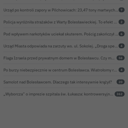
Urząd po kontroli zapory w Pilchowicach: 23,47 tony martwych ryb i zawiadomienie do prokuratury
7
Policja wyróżniła strażaków z Warty Bolesławieckiej. To efekt nocnej akcji, która zakończyła się sukcesem
2
Pod wpływem narkotyków uciekał skuterem. Pościg zakończył w polu kukurydzy
6
Urząd Miasta odpowiada na zarzuty ws. ul. Sokolej. „Droga spełnia wszystkie normy”
4
Flaga Izraela przed prywatnym domem w Bolesławcu. Czy można ją legalnie wywiesić?
58
Po burzy niebezpiecznie w centrum Bolesławca. Wiatrołomy runęły na podwórko
4
Samolot nad Bolesławcem. Dlaczego tak intensywnie krążył?
20
„Wyborcza” o imprezie szpitala św. Łukasza: kontrowersyjna gala dla pracowników
362