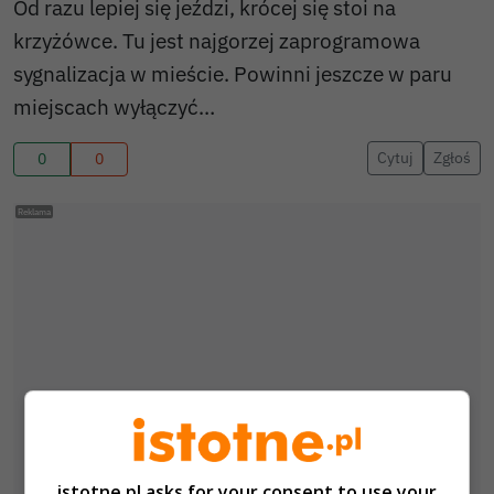
Od razu lepiej się jeździ, krócej się stoi na
krzyżówce. Tu jest najgorzej zaprogramowa
sygnalizacja w mieście. Powinni jeszcze w paru
miejscach wyłączyć…
Cytuj
Zgłoś
0
0
istotne.pl asks for your consent to use your