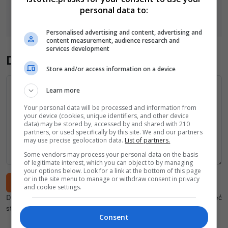
personal data to:
Personalised advertising and content, advertising and
content measurement, audience research and
services development
Dodaj komentarz
Store and/or access information on a device
Treść
Learn more
Your personal data will be processed and information from
your device (cookies, unique identifiers, and other device
data) may be stored by, accessed by and shared with 210
partners, or used specifically by this site. We and our partners
may use precise geolocation data.
List of partners.
Some vendors may process your personal data on the basis
of legitimate interest, which you can object to by managing
your options below. Look for a link at the bottom of this page
or in the site menu to manage or withdraw consent in privacy
and cookie settings.
Dodając akceptujesz
regulamin
oraz
politykę prywatności
. Aby mieć
stały podpis,
zaloguj się
.
Consent