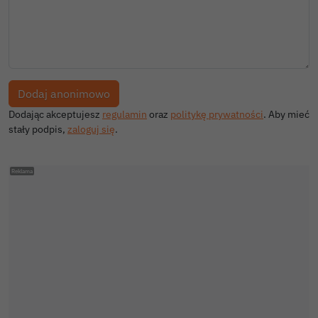
Dodając akceptujesz
regulamin
oraz
politykę prywatności
. Aby mieć
stały podpis,
zaloguj się
.