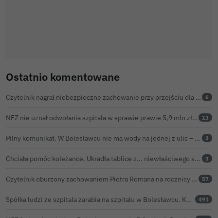
Ostatnio komentowane
Czytelnik nagrał niebezpieczne zachowanie przy przejściu dla pieszych w Bolesławcu
6
NFZ nie uznał odwołania szpitala w sprawie prawie 5,9 mln zł. Barczyk: rozważamy sąd
13
Pilny komunikat. W Bolesławcu nie ma wody na jednej z ulic – trwa usuwanie awarii
3
Chciała pomóc koleżance. Ukradła tablice z... niewłaściwego samochodu
3
Czytelnik oburzony zachowaniem Piotra Romana na rocznicy prezydentury Karola Nawrockiego. Obejrzeliśmy nagranie
57
Spółka ludzi ze szpitala zarabia na szpitalu w Bolesławcu. Kwoty pozostają tajne
491