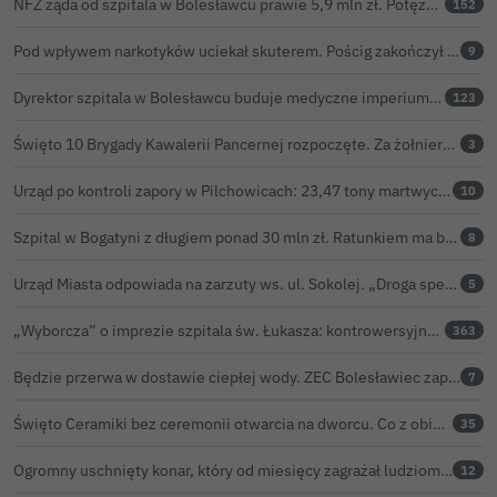
NFZ żąda od szpitala w Bolesławcu prawie 5,9 mln zł. Potężny cios po kontroli rozliczeń
152
Pod wpływem narkotyków uciekał skuterem. Pościg zakończył w polu kukurydzy
9
Dyrektor szpitala w Bolesławcu buduje medyczne imperium. „Gazeta Wyborcza” opisuje jego działalność w całej Polsce
123
Święto 10 Brygady Kawalerii Pancernej rozpoczęte. Za żołnierzami pierwszy dzień uroczystości
3
Urząd po kontroli zapory w Pilchowicach: 23,47 tony martwych ryb i zawiadomienie do prokuratury
10
Szpital w Bogatyni z długiem ponad 30 mln zł. Ratunkiem ma być połączenie z Bolesławcem
8
Urząd Miasta odpowiada na zarzuty ws. ul. Sokolej. „Droga spełnia wszystkie normy”
5
„Wyborcza” o imprezie szpitala św. Łukasza: kontrowersyjna gala dla pracowników
363
Będzie przerwa w dostawie ciepłej wody. ZEC Bolesławiec zapowiada prace remontowe
7
Święto Ceramiki bez ceremonii otwarcia na dworcu. Co z obietnicą prezydenta Bolesławca?
35
Ogromny uschnięty konar, który od miesięcy zagrażał ludziom w Bolesławcu, wycięty
12