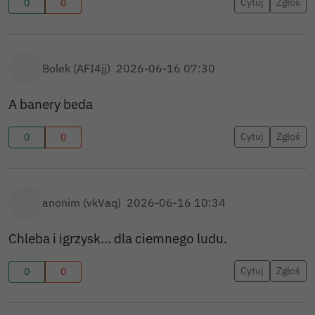
Cytuj
Zgłoś
0
0
policja od wychowania w trzeźwości i dostajesz
karę.
To nie lata 90 gdzie jak miałeś chęć zrobić
ognisko nad rzeką i wziąć magnetofon to miałeś
Bolek (AFI4jj)
2026-06-16 07:30
imprezę.
Teraz musi zorganizować to partyjniak bo wtedy
A banery beda
służby nie zauważą że coś się dzieje:)
Nikt tak na prawdę nic nie dał na imprezę,
Cytuj
Zgłoś
0
0
kupiono tylko pozwolenie od partyjniaków.
anonim (vkVaq)
2026-06-16 10:34
Chleba i igrzysk… dla ciemnego ludu.
Cytuj
Zgłoś
0
0