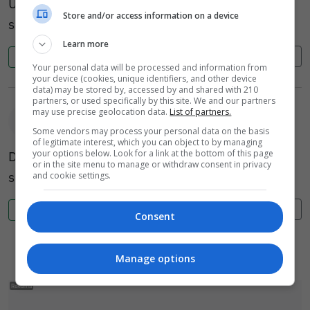
Uwsteczniamy się. Lata 50 – te, kiedy tańcowało
Store and/or access information on a device
się na dechach wracają.
Learn more
Cytuj
Zgłoś
0
0
Your personal data will be processed and information from
your device (cookies, unique identifiers, and other device
data) may be stored by, accessed by and shared with 210
partners, or used specifically by this site. We and our partners
may use precise geolocation data.
List of partners.
anonim (vkOc3)
2026-06-16 21:10
Some vendors may process your personal data on the basis
of legitimate interest, which you can object to by managing
Dlaczego redaktor wspiera i promuje lokalnego i
your options below. Look for a link at the bottom of this page
or in the site menu to manage or withdraw consent in privacy
skorumpowanego urzędnika z ratusza?
and cookie settings.
Cytuj
Zgłoś
0
0
Consent
«
1
2
»
Manage options