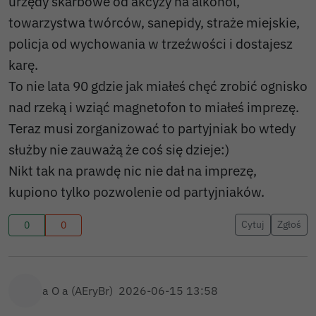
urzędy skarbowe od akcyzy na alkohol,
towarzystwa twórców, sanepidy, straże miejskie,
policja od wychowania w trzeźwości i dostajesz
karę.
To nie lata 90 gdzie jak miałeś chęć zrobić ognisko
nad rzeką i wziąć magnetofon to miałeś imprezę.
Teraz musi zorganizować to partyjniak bo wtedy
służby nie zauważą że coś się dzieje:)
Nikt tak na prawdę nic nie dał na imprezę,
kupiono tylko pozwolenie od partyjniaków.
Cytuj
Zgłoś
0
0
a O a (AEryBr)
2026-06-15 13:58