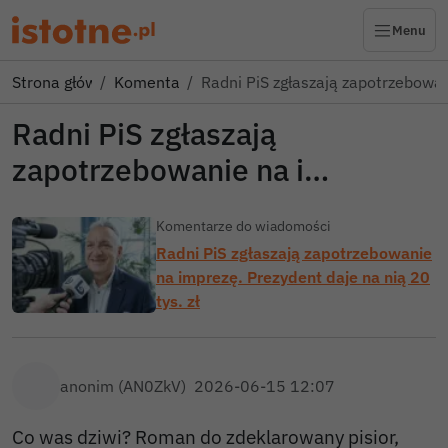
Menu
Strona główna
Komentarze
Radni PiS zgłaszają zapotrzebowa
Radni PiS zgłaszają
zapotrzebowanie na i…
Komentarze do wiadomości
Radni PiS zgłaszają zapotrzebowanie
na imprezę. Prezydent daje na nią 20
tys. zł
anonim (AN0ZkV)
2026-06-15 12:07
Co was dziwi? Roman do zdeklarowany pisior,