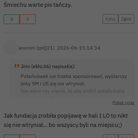
Śmiechu warte pis tańczy.
Cytuj
Zgłoś
0
0
anonim (qnQ21)
2026-06-15 14:34
Jimi (ekhL46) napisał(a):
Potańcówek nie trzeba sponsorować, wystarczy
żeby SM i US się nie wtryniał.
Nie wiem czy wiecie, że aby zrobić potańcówkę
trzeba zapłacić ZAIKSowi, Zpavowi i innym takim
Pokaż cytat
za granie utworów bo artysta i wydawca treści
musi zarobić?
Jak fundacja zrobiła popijawę w hali I LO to nikt
Dlaczego nie ma potańcówek? Bo zaraz wpadają
się nie wtryniał… bo wszyscy byli na miejscu;)
urzędy skarbowe od akcyzy na alkohol,
towarzystwa twórców, sanepidy, straże miejskie,