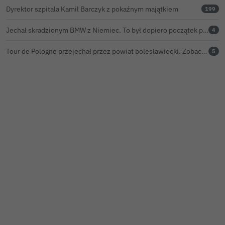
Dyrektor szpitala Kamil Barczyk z pokaźnym majątkiem
199
Jechał skradzionym BMW z Niemiec. To był dopiero początek problemów 33-latka
4
Tour de Pologne przejechał przez powiat bolesławiecki. Zobacz wideo z Zebrzydowej
5