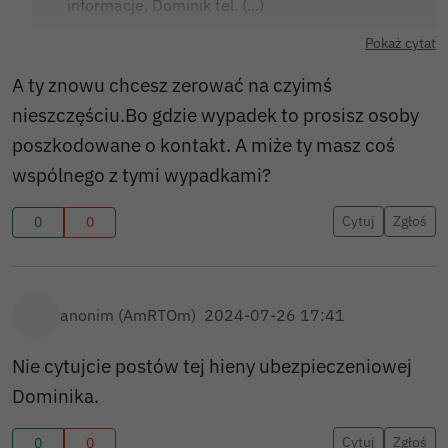
informacje, Dominik tel. (...)
Pokaż cytat
A ty znowu chcesz zerować na czyimś
nieszczęściu.Bo gdzie wypadek to prosisz osoby
poszkodowane o kontakt. A miże ty masz coś
wspólnego z tymi wypadkami?
Cytuj
Zgłoś
0
0
anonim (AmRTOm)
2024-07-26 17:41
Nie cytujcie postów tej hieny ubezpieczeniowej
Dominika.
Cytuj
Zgłoś
0
0