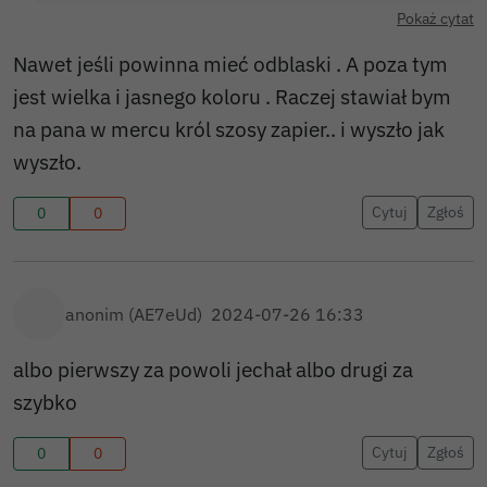
Pokaż cytat
Nawet jeśli powinna mieć odblaski . A poza tym
jest wielka i jasnego koloru . Raczej stawiał bym
na pana w mercu król szosy zapier.. i wyszło jak
wyszło.
Cytuj
Zgłoś
0
0
anonim (AE7eUd)
2024-07-26 16:33
albo pierwszy za powoli jechał albo drugi za
szybko
Cytuj
Zgłoś
0
0