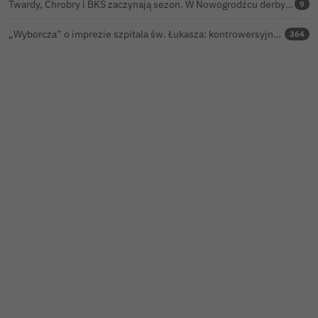
Twardy, Chrobry i BKS zaczynają sezon. W Nowogrodźcu derby i pomoc dla Jakuba w powrocie do zdrowia
9
„Wyborcza” o imprezie szpitala św. Łukasza: kontrowersyjna gala dla pracowników
364