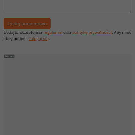
Dodając akceptujesz
regulamin
oraz
politykę prywatności
. Aby mieć
stały podpis,
zaloguj się
.