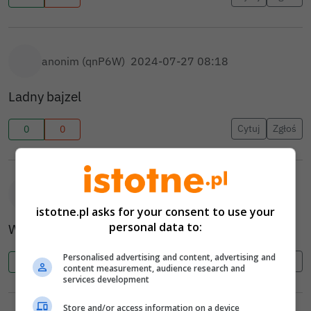
anonim (qnP6W)
2024-07-27 08:18
Ladny bajzel
Cytuj
Zgłoś
0
0
Ja (vZxWc)
2024-07-27 09:02
istotne.pl asks for your consent to use your
personal data to:
Wszystko przez TIRy.Tiry na tory.Takto było?
Personalised advertising and content, advertising and
Cytuj
Zgłoś
0
0
content measurement, audience research and
services development
Store and/or access information on a device