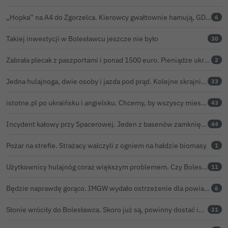
„Hopka” na A4 do Zgorzelca. Kierowcy gwałtownie hamują, GDDKiA wyjaśnia, skąd problem
6
Takiej inwestycji w Bolesławcu jeszcze nie było
30
Zabrała plecak z paszportami i ponad 1500 euro. Pieniądze ukryła w zaskakującym miejscu
2
Jedna hulajnoga, dwie osoby i jazda pod prąd. Kolejne skrajnie nieodpowiedzialne zachowanie na ulicach Bolesławca
33
istotne.pl po ukraińsku i angielsku. Chcemy, by wszyscy mieszkańcy żyli sprawami Bolesławca
43
Incydent kałowy przy Spacerowej. Jeden z basenów zamknięty do odwołania
44
Pożar na strefie. Strażacy walczyli z ogniem na hałdzie biomasy
1
Użytkownicy hulajnóg coraz większym problemem. Czy Bolesławiec powinien pójść śladem Gniezna?
11
Będzie naprawdę gorąco. IMGW wydało ostrzeżenie dla powiatu bolesławieckiego
6
Słonie wróciły do Bolesławca. Skoro już są, powinny dostać imiona?
31