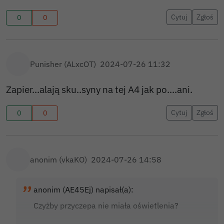
Cytuj
Zgłoś
0
0
Punisher (ALxcOT)
2024-07-26 11:32
Zapier...alają sku..syny na tej A4 jak po....ani.
Cytuj
Zgłoś
0
0
anonim (vkaKO)
2024-07-26 14:58
anonim (AE45Ej) napisał(a):
Czyżby przyczepa nie miała oświetlenia?