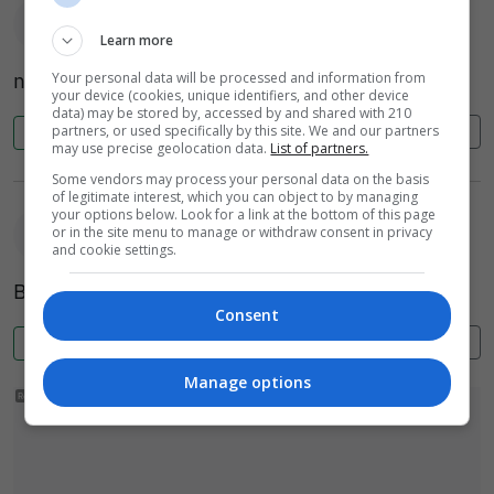
anonim (AE4jDj)
2024-07-27 11:01
Learn more
na DK94 jezdzi się spokojnie
Your personal data will be processed and information from
your device (cookies, unique identifiers, and other device
data) may be stored by, accessed by and shared with 210
partners, or used specifically by this site. We and our partners
Cytuj
Zgłoś
0
0
may use precise geolocation data.
List of partners.
Some vendors may process your personal data on the basis
of legitimate interest, which you can object to by managing
your options below. Look for a link at the bottom of this page
or in the site menu to manage or withdraw consent in privacy
anonim (hjcwo)
2024-07-28 12:17
and cookie settings.
Bo piją piwo i jeżdżą po pijaku
Consent
Cytuj
Zgłoś
0
0
Manage options