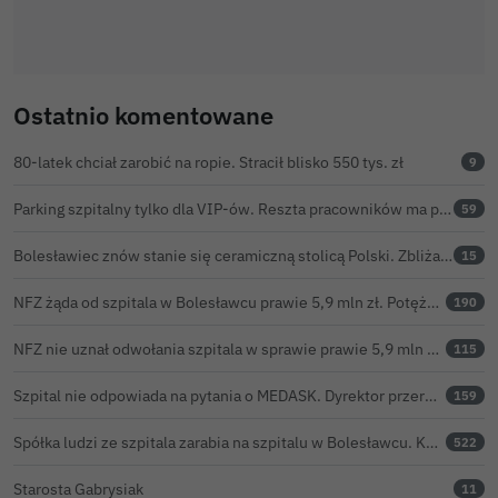
Ostatnio komentowane
80-latek chciał zarobić na ropie. Stracił blisko 550 tys. zł
9
Parking szpitalny tylko dla VIP-ów. Reszta pracowników ma parkować na bazarze
59
Bolesławiec znów stanie się ceramiczną stolicą Polski. Zbliża się 32. Święto Ceramiki
15
NFZ żąda od szpitala w Bolesławcu prawie 5,9 mln zł. Potężny cios po kontroli rozliczeń
190
NFZ nie uznał odwołania szpitala w sprawie prawie 5,9 mln zł. Barczyk: rozważamy sąd
115
Szpital nie odpowiada na pytania o MEDASK. Dyrektor przerwał temat podczas konferencji o inwestycjach
159
Spółka ludzi ze szpitala zarabia na szpitalu w Bolesławcu. Kwoty pozostają tajne
522
Starosta Gabrysiak
11