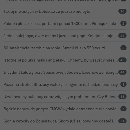
Takiej inwestycji w Bolesławcu jeszcze nie było
30
Zabrała plecak z paszportami i ponad 1500 euro. Pieniądze ukryła w zaskakującym miejscu
2
Jedna hulajnoga, dwie osoby i jazda pod prąd. Kolejne skrajnie nieodpowiedzialne zachowanie na ulicach Bolesławca
33
80-latek chciał zarobić na ropie. Stracił blisko 550 tys. zł
8
istotne.pl po ukraińsku i angielsku. Chcemy, by wszyscy mieszkańcy żyli sprawami Bolesławca
43
Incydent kałowy przy Spacerowej. Jeden z basenów zamknięty do odwołania
44
Pożar na strefie. Strażacy walczyli z ogniem na hałdzie biomasy
1
Użytkownicy hulajnóg coraz większym problemem. Czy Bolesławiec powinien pójść śladem Gniezna?
11
Będzie naprawdę gorąco. IMGW wydało ostrzeżenie dla powiatu bolesławieckiego
6
Słonie wróciły do Bolesławca. Skoro już są, powinny dostać imiona?
31