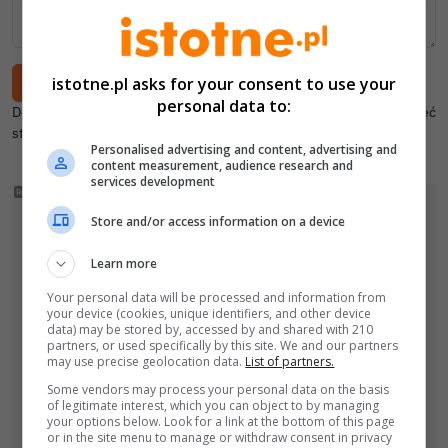
istotne.pl asks for your consent to use your
personal data to:
Dodając akceptujesz
regulamin
oraz
politykę prywatności
. Aby mieć
stały podpis,
zaloguj się
.
Personalised advertising and content, advertising and
content measurement, audience research and
services development
Store and/or access information on a device
Learn more
Your personal data will be processed and information from
your device (cookies, unique identifiers, and other device
data) may be stored by, accessed by and shared with 210
partners, or used specifically by this site. We and our partners
may use precise geolocation data.
List of partners.
Some vendors may process your personal data on the basis
of legitimate interest, which you can object to by managing
your options below. Look for a link at the bottom of this page
or in the site menu to manage or withdraw consent in privacy