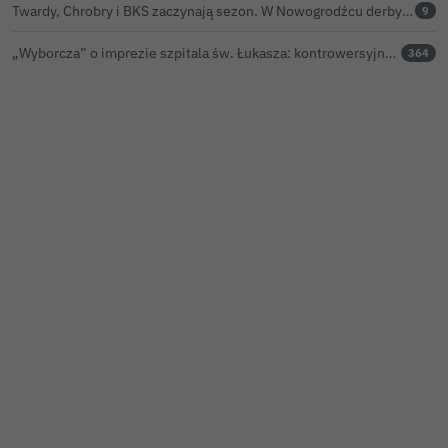
Twardy, Chrobry i BKS zaczynają sezon. W Nowogrodźcu derby i pomoc dla Jakuba w powrocie do zdrowia
9
„Wyborcza” o imprezie szpitala św. Łukasza: kontrowersyjna gala dla pracowników
364