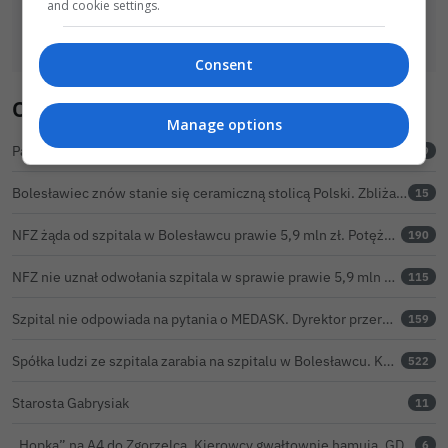
and cookie settings.
Consent
Ostatnio komentowane
Manage options
Parking szpitalny tylko dla VIP-ów. Reszta pracowników ma parkować na bazarze
59
Bolesławiec znów stanie się ceramiczną stolicą Polski. Zbliża się 32. Święto Ceramiki
15
NFZ żąda od szpitala w Bolesławcu prawie 5,9 mln zł. Potężny cios po kontroli rozliczeń
190
NFZ nie uznał odwołania szpitala w sprawie prawie 5,9 mln zł. Barczyk: rozważamy sąd
115
Szpital nie odpowiada na pytania o MEDASK. Dyrektor przerwał temat podczas konferencji o inwestycjach
159
Spółka ludzi ze szpitala zarabia na szpitalu w Bolesławcu. Kwoty pozostają tajne
522
Starosta Gabrysiak
11
„Hopka” na A4 do Zgorzelca. Kierowcy gwałtownie hamują, GDDKiA wyjaśnia, skąd problem
6