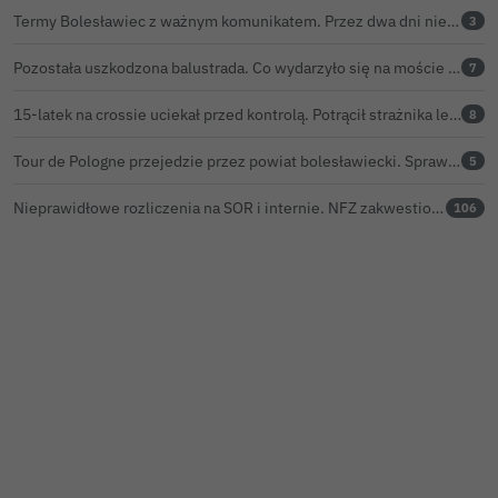
Termy Bolesławiec z ważnym komunikatem. Przez dwa dni nie będzie ciepłej wody pod prysznicami
3
Pozostała uszkodzona balustrada. Co wydarzyło się na moście w Bolesławcu?
7
15-latek na crossie uciekał przed kontrolą. Potrącił strażnika leśnego, rozbił się o samochód
8
Tour de Pologne przejedzie przez powiat bolesławiecki. Sprawdź, o której peleton będzie w Twojej miejscowości
5
Nieprawidłowe rozliczenia na SOR i internie. NFZ zakwestionował w bolesławieckim szpitalu prawie 116 tys. zł
106