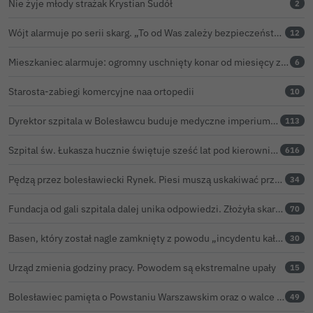
Nie żyje młody strażak Krystian Sudół
2
Wójt alarmuje po serii skarg. „To od Was zależy bezpieczeństwo Waszych dzieci”
12
Mieszkaniec alarmuje: ogromny uschnięty konar od miesięcy zagraża ludziom w Bolesławcu
6
Starosta-zabiegi komercyjne naa ortopedii
10
Dyrektor szpitala w Bolesławcu buduje medyczne imperium. „Gazeta Wyborcza” opisuje jego działalność w całej Polsce
113
Szpital św. Łukasza hucznie świętuje sześć lat pod kierownictwem Kamila Barczyka
616
Pędzą przez bolesławiecki Rynek. Piesi muszą uskakiwać przed hulajnogami i rowerami elektrycznymi
34
Fundacja od gali szpitala dalej unika odpowiedzi. Złożyła skargę kasacyjną do NSA
70
Basen, który został nagle zamknięty z powodu „incydentu kałowego”, ponownie otwarty
30
Urząd zmienia godziny pracy. Powodem są ekstremalne upały
15
Bolesławiec pamięta o Powstaniu Warszawskim oraz o walce powstańców z faszyzmem
49