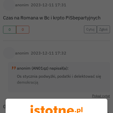
anonim
2023-12-11 17:31
Czas na Romana w Bc i krpto PiSbepartyjnych
Cytuj
Zgłoś
0
0
anonim
2023-12-11 17:32
anonim (AN01qz) napisał(a):
Os stycznia podwyżki, podatki i delektować się
demokracją
Pokaż cytat
Gdybyś baranie nie siedział ostatnie osiem lat na