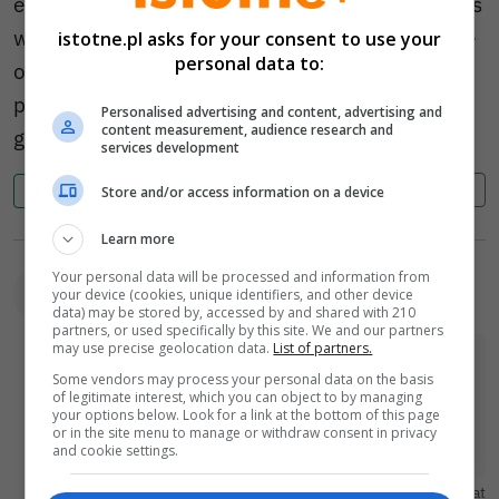
emeryturze, bezrobotnym, rencie lub 500+, to byś
wiedział jak wzrosły za urw pisowskich wszystkie
istotne.pl asks for your consent to use your
personal data to:
opłaty a w szczególności podatki dla osób
pracujących lub prowadzących działalność
Personalised advertising and content, advertising and
content measurement, audience research and
gospodarczą! Zawrzyj więc pysk!
services development
Cytuj
Zgłoś
0
0
Store and/or access information on a device
Learn more
Your personal data will be processed and information from
anonim (hjJLS)
2023-12-11 17:35
your device (cookies, unique identifiers, and other device
data) may be stored by, accessed by and shared with 210
partners, or used specifically by this site. We and our partners
may use precise geolocation data.
List of partners.
Ulka (AE7e3L) napisał(a):
Some vendors may process your personal data on the basis
W końcu z mediów znikną te " zdradzieckie
of legitimate interest, which you can object to by managing
your options below. Look for a link at the bottom of this page
mordy " teraz Mateusz z Obajtkiem mogą w
or in the site menu to manage or withdraw consent in privacy
spokoju kupować działki a Prezesowi zabrać
and cookie settings.
Policję sprzed domu . Glińskiemu wręczyć
Pokaż cytat