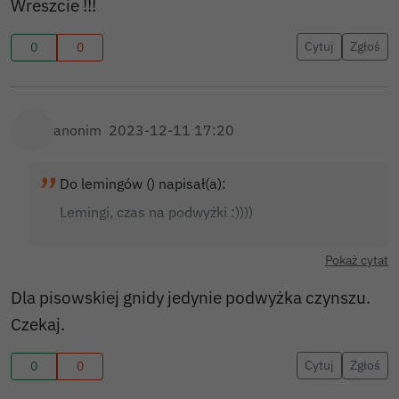
Wreszcie !!!
Cytuj
Zgłoś
0
0
anonim
2023-12-11 17:20
Do lemingów () napisał(a):
Lemingi, czas na podwyżki :))))
Pokaż cytat
Dla pisowskiej gnidy jedynie podwyżka czynszu.
Czekaj.
Cytuj
Zgłoś
0
0