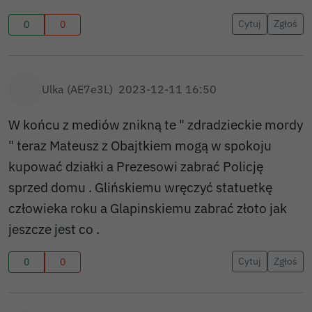
Cytuj
Zgłoś
0
0
Ulka (AE7e3L)
2023-12-11 16:50
W końcu z mediów znikną te " zdradzieckie mordy
" teraz Mateusz z Obajtkiem mogą w spokoju
kupować działki a Prezesowi zabrać Policję
sprzed domu . Glińskiemu wręczyć statuetkę
człowieka roku a Glapinskiemu zabrać złoto jak
jeszcze jest co .
Cytuj
Zgłoś
0
0