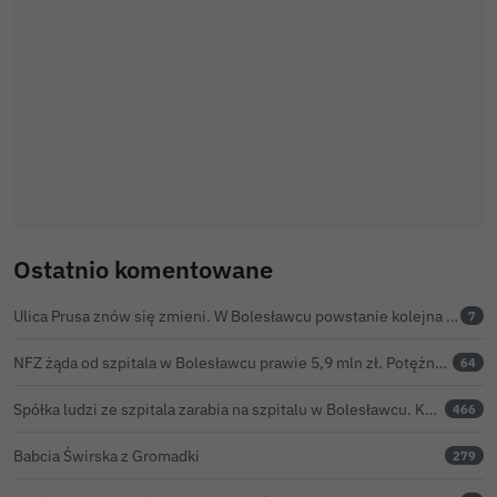
Ostatnio komentowane
Ulica Prusa znów się zmieni. W Bolesławcu powstanie kolejna ceramiczna mozaika
7
NFZ żąda od szpitala w Bolesławcu prawie 5,9 mln zł. Potężny cios po kontroli rozliczeń
64
Spółka ludzi ze szpitala zarabia na szpitalu w Bolesławcu. Kwoty pozostają tajne
466
Babcia Świrska z Gromadki
279