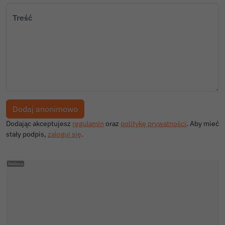
Treść
Dodając akceptujesz
regulamin
oraz
politykę prywatności
. Aby mieć
stały podpis,
zaloguj się
.