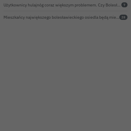
Użytkownicy hulajnóg coraz większym problemem. Czy Bolesławiec powinien pójść śladem Gniezna?
7
Mieszkańcy największego bolesławieckiego osiedla będą mieli nowy market
28