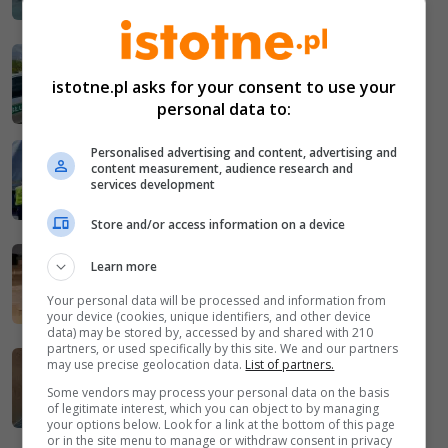
rynek nielegalne papierosy i tytoń
2024-06-19
Kontrola na A4. Wpadł z nielegalnym
istotne.pl asks for your consent to use your
personal data to:
tytoniem wartym ponad 9 mln zł
Personalised advertising and content, advertising and
2024-06-17
content measurement, audience research and
Wykryli przemyt tytoniu na ponad 6,3
services development
mln zł
Store and/or access information on a device
2024-03-15
Learn more
A4: Nocne kontrole koło Czernej i
Godzieszowa. Przechwycili 2,6 tony
Your personal data will be processed and information from
your device (cookies, unique identifiers, and other device
nielegalnego tytoniu
data) may be stored by, accessed by and shared with 210
partners, or used specifically by this site. We and our partners
2023-10-04
may use precise geolocation data.
List of partners.
A4: przechwycili tonę nielegalnego
Some vendors may process your personal data on the basis
of legitimate interest, which you can object to by managing
tytoniu
your options below. Look for a link at the bottom of this page
or in the site menu to manage or withdraw consent in privacy