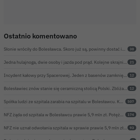
Ostatnio komentowano
Słonie wróciły do Bolesławca. Skoro już są, powinny dostać imiona?
30
Jedna hulajnoga, dwie osoby i jazda pod prąd. Kolejne skrajnie nieodpowiedzialne zachowanie na ulicach Bolesławca
21
Incydent kałowy przy Spacerowej. Jeden z basenów zamknięty do odwołania
12
Bolesławiec znów stanie się ceramiczną stolicą Polski. Zbliża się 32. Święto Ceramiki
12
Spółka ludzi ze szpitala zarabia na szpitalu w Bolesławcu. Kwoty pozostają tajne
507
NFZ żąda od szpitala w Bolesławcu prawie 5,9 mln zł. Potężny cios po kontroli rozliczeń
174
NFZ nie uznał odwołania szpitala w sprawie prawie 5,9 mln zł. Barczyk: rozważamy sąd
93