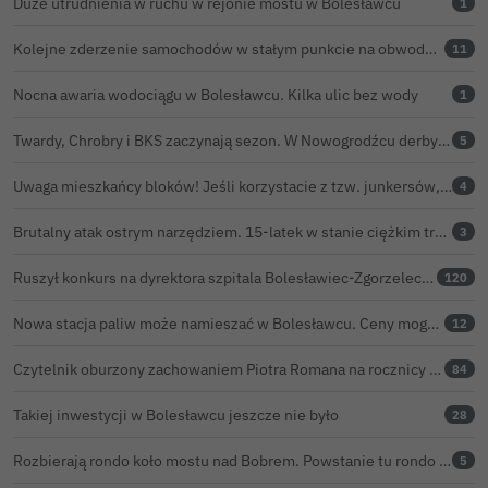
Duże utrudnienia w ruchu w rejonie mostu w Bolesławcu
1
Kolejne zderzenie samochodów w stałym punkcie na obwodnicy Bolesławca
11
Nocna awaria wodociągu w Bolesławcu. Kilka ulic bez wody
1
Twardy, Chrobry i BKS zaczynają sezon. W Nowogrodźcu derby i pomoc dla Jakuba w powrocie do zdrowia
5
Uwaga mieszkańcy bloków! Jeśli korzystacie z tzw. junkersów, przeczytajcie to koniecznie
4
Brutalny atak ostrym narzędziem. 15-latek w stanie ciężkim trafił do szpitala
3
Ruszył konkurs na dyrektora szpitala Bolesławiec-Zgorzelec. Rozstrzygnięcie już w czerwcu?
120
Nowa stacja paliw może namieszać w Bolesławcu. Ceny mogą być niższe nawet o 30 groszy na litrze
12
Czytelnik oburzony zachowaniem Piotra Romana na rocznicy prezydentury Karola Nawrockiego. Obejrzeliśmy nagranie
84
Takiej inwestycji w Bolesławcu jeszcze nie było
28
Rozbierają rondo koło mostu nad Bobrem. Powstanie tu rondo turbinowe
5