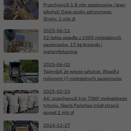
Przechwycili 1,8 mln papierosów i lewy
alkohol! Dwie osoby zatrzymane.
Straty: 2 mln zł
2025-06-11
32-latka wpadła z 1000 nielegalnych
papierosów, 17 kg krajanki i
metamfetaminą
2025-06-02
Twierdził, że wiezie sztućce. Wpadł z
milionem (!) nielegalnych papierosów
2025-02-10
A4: przechwycili trzy TONY nielegalnego
tytoniu. Skarb Państwa mógł stracić
ponad 2 mln zł
2024-12-27