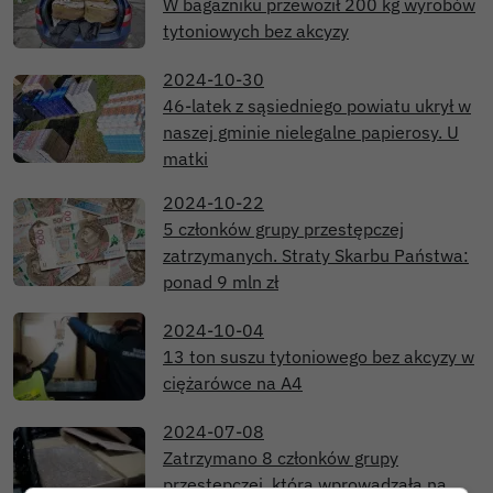
W bagażniku przewoził 200 kg wyrobów
tytoniowych bez akcyzy
2024-10-30
46-latek z sąsiedniego powiatu ukrył w
naszej gminie nielegalne papierosy. U
matki
2024-10-22
5 członków grupy przestępczej
zatrzymanych. Straty Skarbu Państwa:
ponad 9 mln zł
2024-10-04
13 ton suszu tytoniowego bez akcyzy w
ciężarówce na A4
2024-07-08
Zatrzymano 8 członków grupy
przestępczej, która wprowadzała na