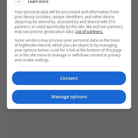
Learn more
97-371 Wola Krzysztoporska, zgodnie z
Your personal data will be processed and information from
Rozporządzeniem Parlamentu Europejskiego i Rady(UE)
your device (cookies, unique identifiers, and other device
2016/679 z dnia 27 kwietnia 2016 r. w sprawie
data) may be stored by, accessed by and shared with 210
partners, or used specifically by this site. We and our partners
ochrony osób fizycznych w związku z przetwarzaniem
may use precise geolocation data.
List of partners.
danych osobowych i w sprawie swobodnego przepływu
Some vendors may process your personal data on the basis
of legitimate interest, which you can object to by managing
takich danych oraz uchylenia dyrektywy 95/46/WE
your options below. Look for a link at the bottom of this page
(ogólne rozporządzenie o ochronie danych) oraz z
or in the site menu to manage or withdraw consent in privacy
and cookie settings.
Ustawą z dnia 10 maja 2018 r. o ochronie danych
osobowych."
Consent
Manage options