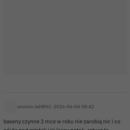
anonim (whBYn)
2026-06-04 08:42
baseny czynne 2 mce w roku nie zarobią nic i co
pójdą pod młotek jak lesny potok, ratusz to