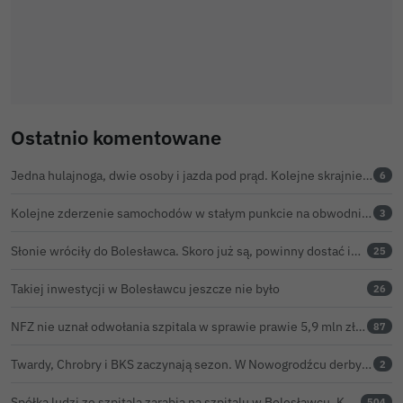
Ostatnio komentowane
Jedna hulajnoga, dwie osoby i jazda pod prąd. Kolejne skrajnie nieodpowiedzialne zachowanie na ulicach Bolesławca
6
Kolejne zderzenie samochodów w stałym punkcie na obwodnicy Bolesławca
3
Słonie wróciły do Bolesławca. Skoro już są, powinny dostać imiona?
25
Takiej inwestycji w Bolesławcu jeszcze nie było
26
NFZ nie uznał odwołania szpitala w sprawie prawie 5,9 mln zł. Barczyk: rozważamy sąd
87
Twardy, Chrobry i BKS zaczynają sezon. W Nowogrodźcu derby i pomoc dla Jakuba w powrocie do zdrowia
2
Spółka ludzi ze szpitala zarabia na szpitalu w Bolesławcu. Kwoty pozostają tajne
504