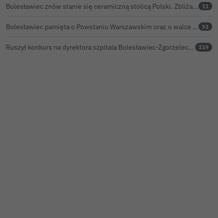
Bolesławiec znów stanie się ceramiczną stolicą Polski. Zbliża się 32. Święto Ceramiki
11
Bolesławiec pamięta o Powstaniu Warszawskim oraz o walce powstańców z faszyzmem
53
Ruszył konkurs na dyrektora szpitala Bolesławiec-Zgorzelec. Rozstrzygnięcie już w czerwcu?
119