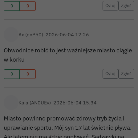
Cytuj
Zgłoś
0
0
Ax (qnP50)
2026-06-04 12:26
Obwodnice robić to jest ważniejsze miasto ciągle
w korku
Cytuj
Zgłoś
0
0
Kaja (AN0UEv)
2026-06-04 15:34
Miasto powinno promować zdrowy tryb życia i
uprawianie sportu. Mój syn 17 lat świetnie pływa.
Ale latem nie ma gdzie popływać. Sadzawki na