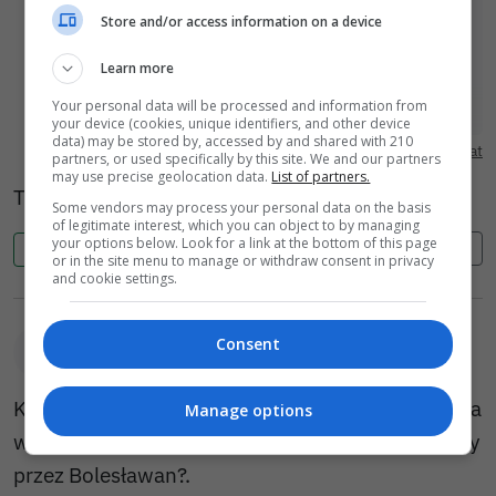
Kaja (AN0UEv) napisał(a):
Store and/or access information on a device
Miasto powinno promować zdrowy tryb życia i
Learn more
uprawianie sportu. Mój syn 17 lat świetnie
Your personal data will be processed and information from
pływa. Ale latem nie ma gdzie popływać.
your device (cookies, unique identifiers, and other device
Sadzawki na spacerowej nie nadają się do
data) may be stored by, accessed by and shared with 210
Pokaż cytat
partners, or used specifically by this site. We and our partners
pływania. Byliśmy tam raz i więcej nie pójdziemy.
may use precise geolocation data.
List of partners.
Miasto wybiera zły kierunek rozwoju. Wszystko
To jest kolumbari dlatego wlasnie miasto
Some vendors may process your personal data on the basis
pod małe dzieci ktore szybko dorastają i
of legitimate interest, which you can object to by managing
zwiewają z Bolca bo tu nie ma co robić. Powiat
your options below. Look for a link at the bottom of this page
Cytuj
Zgłoś
0
0
or in the site menu to manage or withdraw consent in privacy
przespał remont drogi 297 na Lwowek. Brak
and cookie settings.
autobusów. Brak ścieżki ze Lwowka. Brak klubów
otwartych wieczorem. Okoliczna młodzież też
Consent
ucieknie. Bo to nie Miasto tętniące życiem tylko
Ignorantus (vk1Ny)
2026-06-04 16:36
sypialnia i piaskownica
Kiedy MOSIR otworzy ten z zazielenioną wodą i na
Manage options
wieczność nie sprzedany Leśny Potok, tak lubiany
przez Bolesławan?.