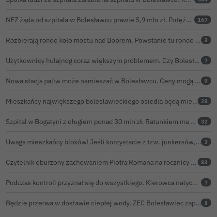
NFZ żąda od szpitala w Bolesławcu prawie 5,9 mln zł. Potężny cios po kontroli rozliczeń
167
Rozbierają rondo koło mostu nad Bobrem. Powstanie tu rondo turbinowe
3
Użytkownicy hulajnóg coraz większym problemem. Czy Bolesławiec powinien pójść śladem Gniezna?
7
Nowa stacja paliw może namieszać w Bolesławcu. Ceny mogą być niższe nawet o 30 groszy na litrze
9
Mieszkańcy największego bolesławieckiego osiedla będą mieli nowy market
28
Szpital w Bogatyni z długiem ponad 30 mln zł. Ratunkiem ma być połączenie z Bolesławcem
32
Uwaga mieszkańcy bloków! Jeśli korzystacie z tzw. junkersów, przeczytajcie to koniecznie
3
Czytelnik oburzony zachowaniem Piotra Romana na rocznicy prezydentury Karola Nawrockiego. Obejrzeliśmy nagranie
83
Podczas kontroli przyznał się do wszystkiego. Kierowca natychmiast stracił prawo jazdy
7
Będzie przerwa w dostawie ciepłej wody. ZEC Bolesławiec zapowiada prace remontowe
8