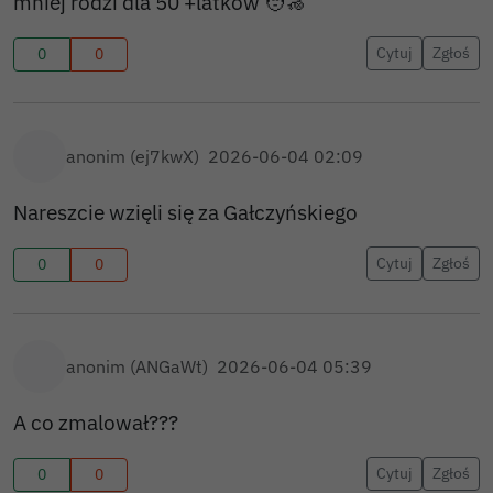
mniej rodzi dla 50 +latkow 🧑‍🦽
Cytuj
Zgłoś
0
0
anonim (ej7kwX)
2026-06-04 02:09
Nareszcie wzięli się za Gałczyńskiego
Cytuj
Zgłoś
0
0
anonim (ANGaWt)
2026-06-04 05:39
A co zmalował???
Cytuj
Zgłoś
0
0