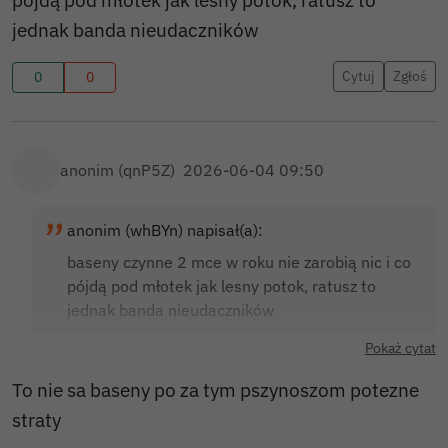
jednak banda nieudaczników
Cytuj
Zgłoś
0
0
anonim (qnP5Z)
2026-06-04 09:50
anonim (whBYn) napisał(a):
baseny czynne 2 mce w roku nie zarobią nic i co
pójdą pod młotek jak lesny potok, ratusz to
jednak banda nieudaczników
Pokaż cytat
To nie sa baseny po za tym pszynoszom potezne
straty