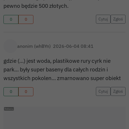
pewno będzie 500 złotych.
Cytuj
Zgłoś
0
0
anonim (whBYn)
2026-06-04 08:41
gdzie (…) jest woda, plastikowe rury cyrk nie
park… były super baseny dla całych rodzin i
wszystkich pokolen… zmarnowano super obiekt
Cytuj
Zgłoś
0
0