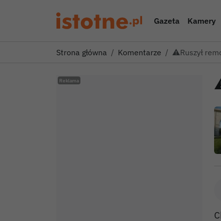
Gazeta
Kamery
Strona główna
Komentarze
⚠️Ruszył remo
C