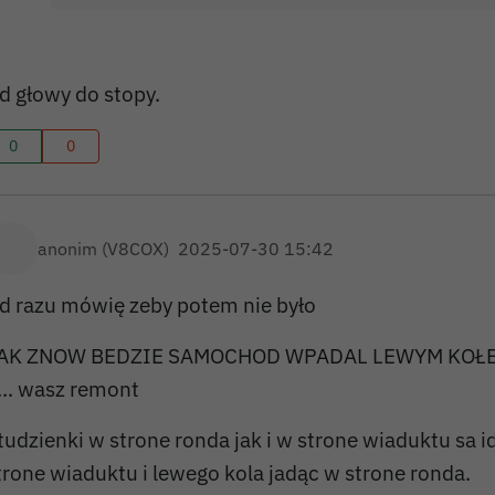
d głowy do stopy.
0
0
anonim (V8COX)
2025-07-30 15:42
d razu mówię zeby potem nie było
AK ZNOW BEDZIE SAMOCHOD WPADAL LEWYM KOŁEM
... wasz remont
tudzienki w strone ronda jak i w strone wiaduktu sa i
trone wiaduktu i lewego kola jadąc w strone ronda.