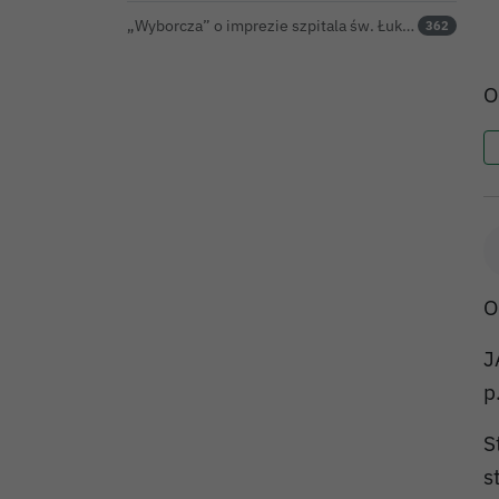
„Wyborcza” o imprezie szpitala św. Łukasza: kontrowersyjna gala dla pracowników
362
O
O
J
p
S
s