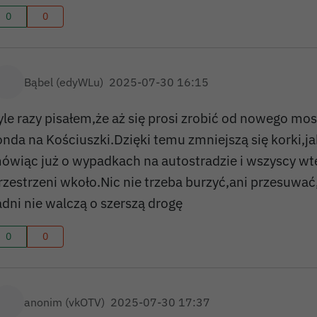
0
0
Bąbel (edyWLu)
2025-07-30 16:15
yle razy pisałem,że aż się prosi zrobić od nowego mo
onda na Kościuszki.Dzięki temu zmniejszą się korki,ja
ówiąc już o wypadkach na autostradzie i wszyscy wte
rzestrzeni wkoło.Nic nie trzeba burzyć,ani przesuwać
adni nie walczą o szerszą drogę
0
0
anonim (vkOTV)
2025-07-30 17:37