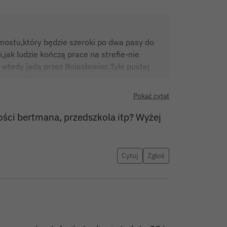
 mostu,który będzie szeroki po dwa pasy do
,jak ludzie kończą prace na strefie-nie
wtedy jadą przez Bolesławiec.Tyle pustej
wać,ale Wrocław ma nas w du..e, a nasi radni
Pokaż cytat
ości bertmana, przedszkola itp? Wyżej
Cytuj
Zgłoś