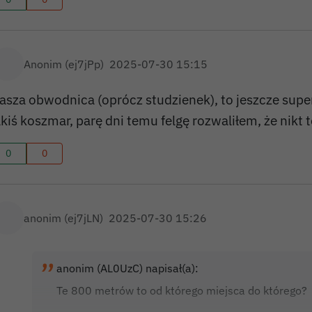
Anonim (ej7jPp)
2025-07-30 15:15
asza obwodnica (oprócz studzienek), to jeszcze super 
akiś koszmar, parę dni temu felgę rozwaliłem, że nikt te
0
0
anonim (ej7jLN)
2025-07-30 15:26
anonim (AL0UzC) napisał(a):
Te 800 metrów to od którego miejsca do którego?