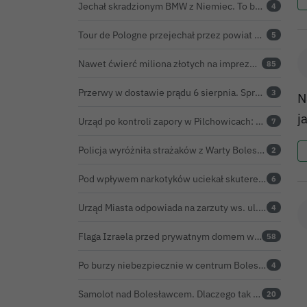
Jechał skradzionym BMW z Niemiec. To był dopiero początek problemów 33-latka
4
Tour de Pologne przejechał przez powiat bolesławiecki. Zobacz wideo z Zebrzydowej
5
Nawet ćwierć miliona złotych na imprezę restauratora. BOK nie chce ujawnić kosztów przed Świętem Ceramiki
85
Przerwy w dostawie prądu 6 sierpnia. Sprawdź, czy wyłączenia obejmą Twoją miejscowość
3
N
j
Urząd po kontroli zapory w Pilchowicach: 23,47 tony martwych ryb i zawiadomienie do prokuratury
7
Policja wyróżniła strażaków z Warty Bolesławieckiej. To efekt nocnej akcji, która zakończyła się sukcesem
2
Pod wpływem narkotyków uciekał skuterem. Pościg zakończył w polu kukurydzy
6
Urząd Miasta odpowiada na zarzuty ws. ul. Sokolej. „Droga spełnia wszystkie normy”
4
Flaga Izraela przed prywatnym domem w Bolesławcu. Czy można ją legalnie wywiesić?
58
Po burzy niebezpiecznie w centrum Bolesławca. Wiatrołomy runęły na podwórko
4
Samolot nad Bolesławcem. Dlaczego tak intensywnie krążył?
20