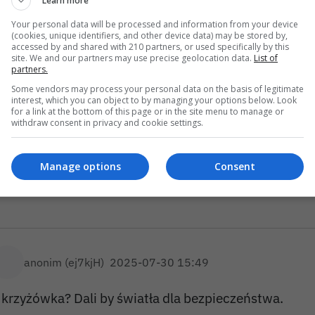
Learn more
Your personal data will be processed and information from your device
(cookies, unique identifiers, and other device data) may be stored by,
accessed by and shared with 210 partners, or used specifically by this
site. We and our partners may use precise geolocation data.
List of
partners.
Some vendors may process your personal data on the basis of legitimate
interest, which you can object to by managing your options below. Look
for a link at the bottom of this page or in the site menu to manage or
withdraw consent in privacy and cookie settings.
Manage options
Consent
anonim (ej7kjH)
2025-07-30 15:49
 krzyżówka? Dali by światła dla bezpieczeństwa.