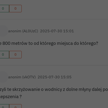
0
0
anonim (AL0UzC)
2025-07-30 15:01
e 800 metrów to od którego miejsca do którego?
0
0
anonim (vkOTV)
2025-07-30 15:05
zyli te skrzyżowanie o wodnicy z dolne młyny dalej po
lepszenia ?
0
0