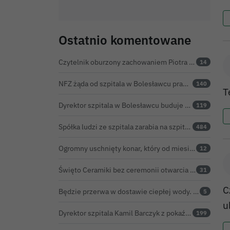
Ostatnio komentowane
Czytelnik oburzony zachowaniem Piotra Romana na rocznicy prezydentury Karola Nawrockiego. Obejrzeliśmy nagranie
14
NFZ żąda od szpitala w Bolesławcu prawie 5,9 mln zł. Potężny cios po kontroli rozliczeń
140
T
Dyrektor szpitala w Bolesławcu buduje medyczne imperium. „Gazeta Wyborcza” opisuje jego działalność w całej Polsce
119
Spółka ludzi ze szpitala zarabia na szpitalu w Bolesławcu. Kwoty pozostają tajne
484
Ogromny uschnięty konar, który od miesięcy zagrażał ludziom w Bolesławcu, wycięty
12
Święto Ceramiki bez ceremonii otwarcia na dworcu. Co z obietnicą prezydenta Bolesławca?
31
C
Będzie przerwa w dostawie ciepłej wody. ZEC Bolesławiec zapowiada prace remontowe
5
u
Dyrektor szpitala Kamil Barczyk z pokaźnym majątkiem
199