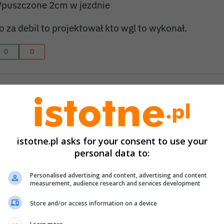
puszczone 2cm w jezdnie
o za debil to projektował kto wgl to wykonał.
0
0
anonim (ej7kwf)
2025-07-30 15:44
ałe 800m drogi do remontu no szał....a co z nią jest 
ieście i poza nim
istotne.pl asks for your consent to use your
personal data to:
0
0
Personalised advertising and content, advertising and content
measurement, audience research and services development
Store and/or access information on a device