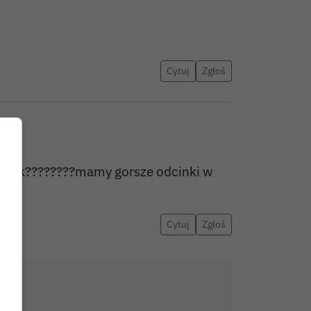
Cytuj
Zgłoś
nie tak????????mamy gorsze odcinki w
Cytuj
Zgłoś