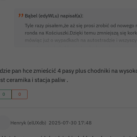
Bąbel (edyWLu) napisał(a):
Tyle razy pisałem,że aż się prosi zrobić od nowego
ronda na Kościuszki.Dzięki temu zmniejszą się korki
mówiąc już o wypadkach na autostradzie i wszyscy 
przestrzeni wkoło.Nic nie trzeba burzyć,ani przesu
nie walczą o szerszą drogę
dzie pan hce zmieścić 4 pasy plus chodniki na wysok
est ceramika i stacja paliw .
0
0
Henryk (elUXdb)
2025-07-30 17:48