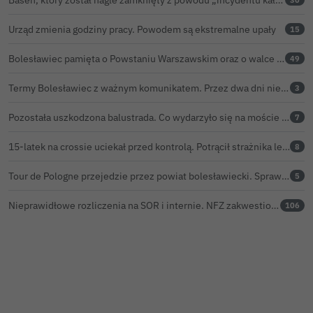
Urząd zmienia godziny pracy. Powodem są ekstremalne upały
15
Bolesławiec pamięta o Powstaniu Warszawskim oraz o walce powstańców z faszyzmem
49
Termy Bolesławiec z ważnym komunikatem. Przez dwa dni nie będzie ciepłej wody pod prysznicami
3
Pozostała uszkodzona balustrada. Co wydarzyło się na moście w Bolesławcu?
7
15-latek na crossie uciekał przed kontrolą. Potrącił strażnika leśnego, rozbił się o samochód
8
Tour de Pologne przejedzie przez powiat bolesławiecki. Sprawdź, o której peleton będzie w Twojej miejscowości
5
Nieprawidłowe rozliczenia na SOR i internie. NFZ zakwestionował w bolesławieckim szpitalu prawie 116 tys. zł
106