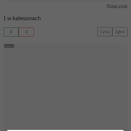
Pokaż cytat
I w kalesonach
Cytuj
Zgłoś
0
0