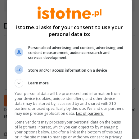
Dodaj komentarz
istotne.pl asks for your consent to use your
personal data to:
Treść
Personalised advertising and content, advertising and
content measurement, audience research and
services development
Store and/or access information on a device
Learn more
Your personal data will be processed and information from
your device (cookies, unique identifiers, and other device
data) may be stored by, accessed by and shared with 210
partners, or used specifically by this site. We and our partners
Dodając akceptujesz
regulamin
oraz
politykę prywatności
. Aby mieć
may use precise geolocation data.
List of partners.
stały podpis,
zaloguj się
.
Some vendors may process your personal data on the basis
of legitimate interest, which you can object to by managing
your options below. Look for a link at the bottom of this page
or in the site menu to manage or withdraw consent in privacy