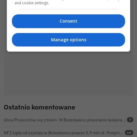
and cookie settings.
Consent
Manage options
Ostatnio komentowane
Ulica Prusa znów się zmieni. W Bolesławcu powstanie kolejna ceramiczna mozaika
7
NFZ żąda od szpitala w Bolesławcu prawie 5,9 mln zł. Potężny cios po kontroli rozliczeń
64