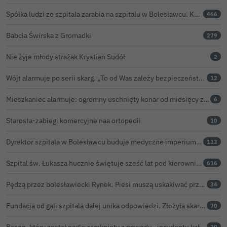
Spółka ludzi ze szpitala zarabia na szpitalu w Bolesławcu. Kwoty pozostają tajne
466
Babcia Świrska z Gromadki
279
Nie żyje młody strażak Krystian Sudół
2
Wójt alarmuje po serii skarg. „To od Was zależy bezpieczeństwo Waszych dzieci”
12
Mieszkaniec alarmuje: ogromny uschnięty konar od miesięcy zagraża ludziom w Bolesławcu
6
Starosta-zabiegi komercyjne naa ortopedii
10
Dyrektor szpitala w Bolesławcu buduje medyczne imperium. „Gazeta Wyborcza” opisuje jego działalność w całej Polsce
113
Szpital św. Łukasza hucznie świętuje sześć lat pod kierownictwem Kamila Barczyka
616
Pędzą przez bolesławiecki Rynek. Piesi muszą uskakiwać przed hulajnogami i rowerami elektrycznymi
34
Fundacja od gali szpitala dalej unika odpowiedzi. Złożyła skargę kasacyjną do NSA
70
Basen, który został nagle zamknięty z powodu „incydentu kałowego”, ponownie otwarty
30